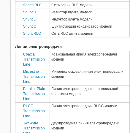
Series RLC
Сеть серии RLC модели
Shunt R
Резистор шунта модели
Shunt L
Индуктор шунта модели
Shunt C
Шунтирующий конденсатор модели
Shunt RLC
Сеть RLC шунта модели
Линии электропередачи
Coaxial
Коаксиальная линия электропередачи
Transmission
модели
Line
Microstrip
Микрополосковая линия электропередачи
Transmission
модели
Line
Parallel-Plate
Линия электропередачи параллельной
Transmission
пластины модели
Line
RLCG
Линия электропередачи RLCG модели
Transmission
Line
Two-Wire
Двухпроводная линия электропередачи
Transmission
модели