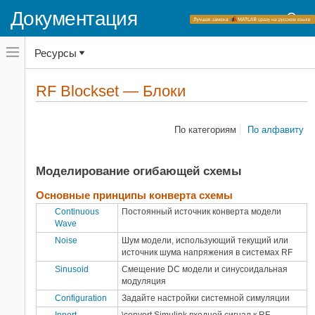
Model Predictive Control Toolbox
Документация
Motor Control Blockset
Navigation Toolbox
Переключатель
Ресурсы
навигационного
OPC Toolbox
меню
Phased Array System Toolbox
вне
Домашняя страница документации
холста
RF Blockset — Блоки
Powertrain Blockset
Блоки
переключатель
навигационного
Radar Toolbox
меню
Категории
Reinforcement Learning Toolbox
вне
По категориям
По алфавиту
холста
RF Blockset
Моделирование огибающей
53
Моделирование огибающей схемы
схемы
Эквивалентная
38
Основные принципы конверта схемы
основополосная симуляция
Continuous
Постоянный источник конверта модели
Идеализированная
2
Wave
основополосная симуляция
Noise
Шум модели, использующий текущий или
Robotics System Toolbox
источник шума напряжения в системах RF
Robust Control Toolbox
Sinusoid
Смещение DC модели и синусоидальная
ROS Toolbox
модуляция
Sensor Fusion and Tracking Toolbox
Configuration
Задайте настройки системной симуляции
SerDes Toolbox