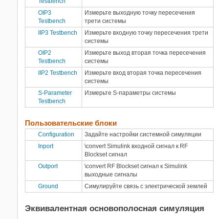
Testbench
OIP3
Измерьте выходную точку пересечения
Testbench
трети системы
IIP3 Testbench
Измерьте входную точку пересечения трети
системы
OIP2
Измерьте выход вторая точка пересечения
Testbench
системы
IIP2 Testbench
Измерьте вход вторая точка пересечения
системы
S-Parameter
Измерьте S-параметры системы
Testbench
Пользовательские блоки
Configuration
Задайте настройки системной симуляции
Inport
\convert
Simulink
входной сигнал к
RF
Blockset
сигнал
Outport
\convert
RF Blockset
сигнал к
Simulink
выходные сигналы
Ground
Симулируйте связь с электрической землей
Эквивалентная основополосная симуляция