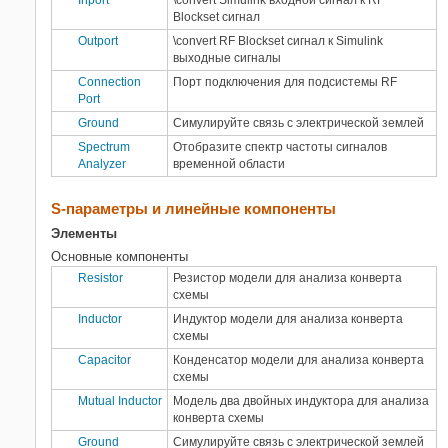
Inport
\convert
Simulink
входной сигнал к
RF
Blockset
сигнал
SimEvents
Outport
\convert
RF Blockset
сигнал к
Simulink
Simscape
выходные сигналы
Simscape Driveline
Connection
Порт подключения для подсистемы RF
Simscape Electrical
Port
Simscape Fluids
Расширенные
Ground
Симулируйте связь с электрической землей
возможности
Simscape Multibody
Spectrum
Отобразите спектр частоты сигналов
Генерация C/C++ кода
Analyzer
временной области
4
Simulink 3D Animation
Simulink Control Design
S-параметры и линейные компоненты
Тип блока
Simulink Design Optimization
Элементы
Все
92
Simulink Desktop Real-Time
Основные компоненты
Simulink PLC Coder
Simulink
89
Resistor
Резистор модели для анализа конверта
Simulink Real-Time
Simscape
3
схемы
Simulink Requirements
Inductor
Индуктор модели для анализа конверта
Simulink Test
схемы
SoC Blockset
Capacitor
Конденсатор модели для анализа конверта
схемы
Stateflow
Mutual Inductor
Модель два двойных индуктора для анализа
Statistics and Machine Learning
конверта схемы
Toolbox
Ground
Симулируйте связь с электрической землей
System Composer