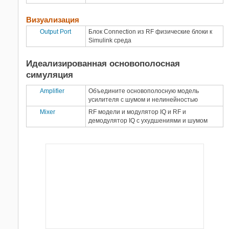
Визуализация
Output Port
Блок Connection из RF физические блоки к
Simulink
среда
Идеализированная основополосная
симуляция
Amplifier
Объедините основополосную модель
усилителя с шумом и нелинейностью
Mixer
RF модели и модулятор IQ и RF и
демодулятор IQ с ухудшениями и шумом