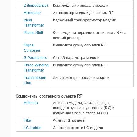
Z (Impedance)
Комплексный импеданс модели
System Identification Toolbox
Attenuator
Аттенюатор модели для схемы RF
UAV Toolbox
Ideal
Идеальный трансформатор модели
Vehicle Network Toolbox
Transformer
Wireless HDL Toolbox
Phase Shift
Фаза модели переключает системы RF на
WLAN Toolbox
нижний регистр
Signal
Вычислите сумму сигналов RF
Combiner
S-Parameters
Сеть S-параметра модели
Three-Winding
Вычислите сумму сигналов RF
Transformer
Transmission
Линия электропередачи модели
Line
Компоненты составного объекта RF
Antenna
Антенна модели, составляющая
инцидентную волну степени (RX) и
излученная волна степени (TX)
Filter
Фильтр RF модели
LC Ladder
Лестничные сети LC модели