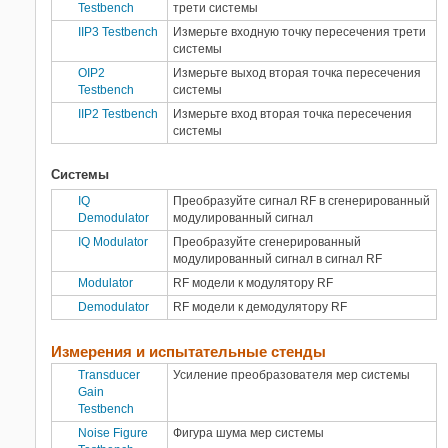
Testbench
трети системы
IIP3 Testbench
Измерьте входную точку пересечения трети
системы
OIP2
Измерьте выход вторая точка пересечения
Testbench
системы
IIP2 Testbench
Измерьте вход вторая точка пересечения
системы
Системы
IQ
Преобразуйте сигнал RF в сгенерированный
Demodulator
модулированный сигнал
IQ Modulator
Преобразуйте сгенерированный
модулированный сигнал в сигнал RF
Modulator
RF модели к модулятору RF
Demodulator
RF модели к демодулятору RF
Измерения и испытательные стенды
Transducer
Усиление преобразователя мер системы
Gain
Testbench
Noise Figure
Фигура шума мер системы