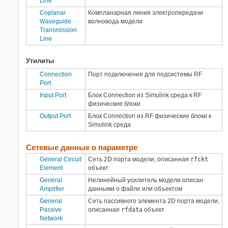
Line
Coplanar
Компланарная линия электропередачи
Waveguide
волновода модели
Transmission
Line
Утилиты
Connection
Порт подключения для подсистемы RF
Port
Input Port
Блок Connection из
Simulink
среда к RF
физические блоки
Output Port
Блок Connection из RF физические блоки к
Simulink
среда
Сетевые данные о параметре
General Circuit
Сеть 2D порта модели, описанная
rfckt
Element
объект
General
Нелинейный усилитель модели описан
Amplifier
данными о файле или объектом
General
Сеть пассивного элемента 2D порта модели,
Passive
описанная
rfdata
объект
Network