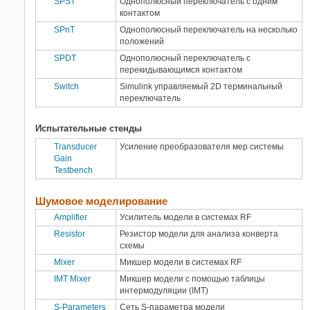
SPST
Однополюсный переключатель с одним
контактом
SPnT
Однополюсный переключатель на несколько
положений
SPDT
Однополюсный переключатель с
перекидывающимся контактом
Switch
Simulink
управляемый 2D терминальный
переключатель
Испытательные стенды
Transducer
Усиление преобразователя мер системы
Gain
Testbench
Шумовое моделирование
Amplifier
Усилитель модели в системах RF
Resistor
Резистор модели для анализа конверта
схемы
Mixer
Микшер модели в системах RF
IMT Mixer
Микшер модели с помощью таблицы
интермодуляции (IMT)
S-Parameters
Сеть S-параметра модели