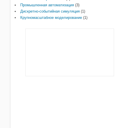
Космические приложения
9
Промышленная автоматизация
(3)
Промышленная автоматизация
3
Дискретно-событийная симуляция
(1)
Дискретно-событийная симуляция
1
Крупномасштабное моделирование
(1)
Крупномасштабное
1
моделирование