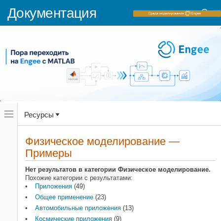
Документация
Переключатель
Ресурсы
навигационного
меню
вне
Домашняя страница документации
холста
Физическое моделирование —
Примеры
переключатель
Примеры
навигационного
Simulink
меню
Приложения
вне
Нет результатов в категории Физическое моделирование.
холста
Похожие категории с результатами:
Категории
Приложения
(49)
Общее применение
(23)
Общее применение
23
Автомобильные приложения
(13)
Автомобильные приложения
13
Космические приложения
(9)