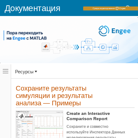
Документация
Переключатель
Ресурсы
навигационного
меню
вне
Домашняя страница документации
холста
Сохраните результаты
Примеры
переключатель
симуляции и результаты
навигационного
Simulink
меню
анализа — Примеры
Симуляция
вне
холста
Просмотрите и анализируйте результаты
Create an Interactive
симуляции
Comparison Report
Сохраните и совместно
Категории
используйте Инспектора Данных
Управляйте симуляциями с
5
моделирования результаты