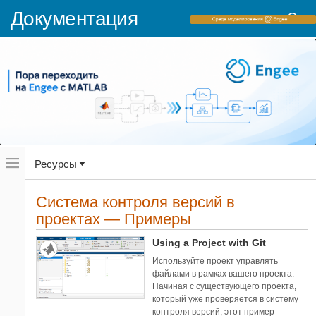
Документация
Переключатель
Ресурсы
навигационного
меню
вне
Домашняя страница документации
холста
Система контроля версий в
Примеры
переключатель
проектах — Примеры
навигационного
Simulink
меню
Управление проектами
вне
Using a Project with Git
холста
Используйте проект управлять
Категории
файлами в рамках вашего проекта.
Настройка проекта
3
Начиная с существующего проекта,
который уже проверяется в систему
Управление файлами проекта
3
контроля версий, этот пример