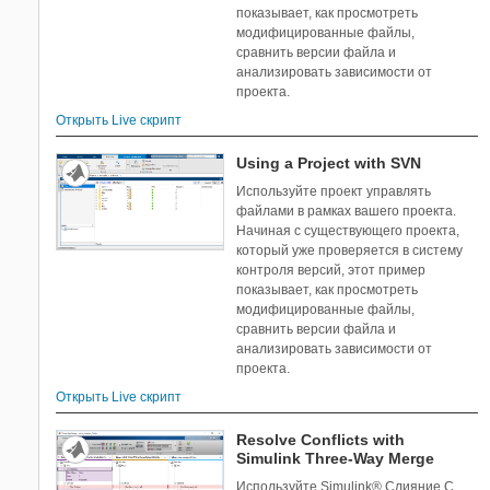
Анализ зависимостей
1
показывает, как просмотреть
Система контроля версий в
3
модифицированные файлы,
проектах
сравнить версии файла и
анализировать зависимости от
Компонентизация крупных
2
проекта.
проектов
Сравнение модели
3
Открыть Live скрипт
Using a Project with SVN
Используйте проект управлять
файлами в рамках вашего проекта.
Начиная с существующего проекта,
который уже проверяется в систему
контроля версий, этот пример
показывает, как просмотреть
модифицированные файлы,
сравнить версии файла и
анализировать зависимости от
проекта.
Открыть Live скрипт
Resolve Conflicts with
Simulink Three-Way Merge
Используйте Simulink® Слияние С