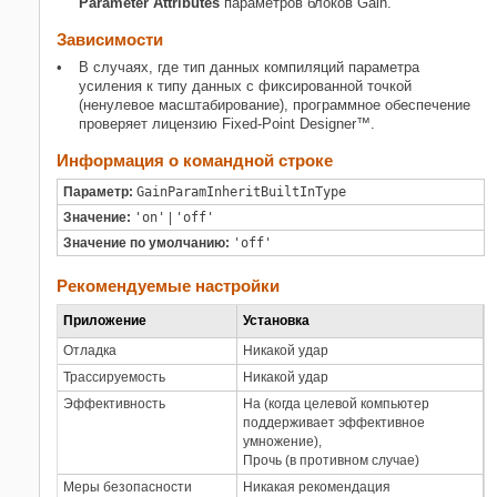
Parameter Attributes
параметров блоков
Gain
.
Зависимости
В случаях, где тип данных компиляций параметра
усиления к типу данных с фиксированной точкой
(ненулевое масштабирование), программное обеспечение
проверяет лицензию Fixed-Point Designer™.
Информация о командной строке
Параметр:
GainParamInheritBuiltInType
Значение:
'on'
|
'off'
Значение по умолчанию:
'off'
Рекомендуемые настройки
Приложение
Установка
Отладка
Никакой удар
Трассируемость
Никакой удар
Эффективность
На (когда целевой компьютер
поддерживает эффективное
умножение),
Прочь (в противном случае)
Меры безопасности
Никакая рекомендация