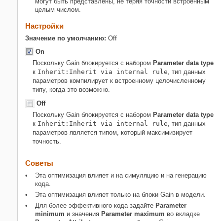
могут быть представлены, не теряя точности встроенным
Рекомендуемые настройки
целым числом.
Настройки
Значение по умолчанию:
Off
On
Поскольку
Gain
блокируется с набором
Parameter data type
к
Inherit:Inherit via internal rule
, тип данных
параметров компилирует к встроенному целочисленному
типу, когда это возможно.
Off
Поскольку
Gain
блокируется с набором
Parameter data type
к
Inherit:Inherit via internal rule
, тип данных
параметров является типом, который максимизирует
точность.
Советы
Эта оптимизация влияет и на симуляцию и на генерацию
кода.
Эта оптимизация влияет только на блоки
Gain
в модели.
Для более эффективного кода задайте
Parameter
minimum
и значения
Parameter maximum
во вкладке