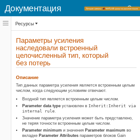
Документация
Переключатель
Ресурсы
навигационного
меню
вне
Домашняя страница документации
холста
Параметры усиления
переключатель
наследовали встроенный
Simulink
навигационного
меню
целочисленный тип, который
Моделирование
вне
Сконфигурируйте сигналы, состояния и
без потерь
холста
параметры
Типы данных
Описание
Параметры усиления наследовали
Тип данных параметра усиления является встроенным целым
встроенный целочисленный тип,
числом, когда следующим условиям отвечают.
который без потерь
Входной тип является встроенным целым числом.
НА ЭТОЙ СТРАНИЦЕ
Parameter data type
установлен в
Inherit:Inherit via
Описание
internal rule
.
Настройки
Значение параметра усиления может быть представлено,
не теряя точности встроенным целым числом.
Советы
Parameter minimum
и значения
Parameter maximum
во
Зависимости
вкладке
Parameter Attributes
параметров блоков
Gain
Информация о командной строке