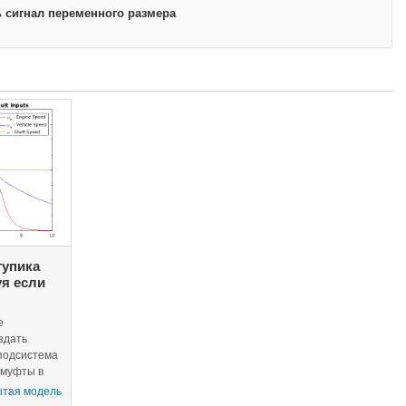
 сигнал переменного размера
тупика
я если
е
здать
 подсистема
 муфты в
жении, в то
ытая модель
стема