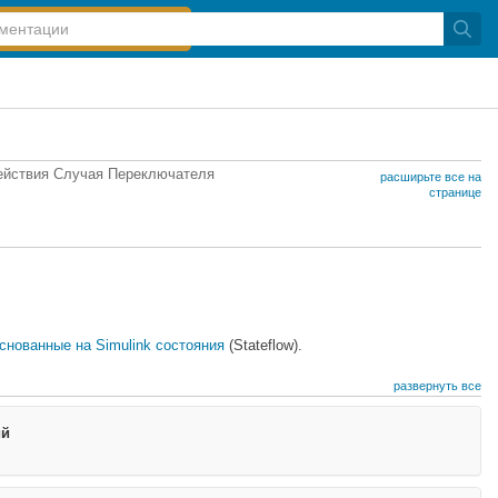
Действия Случая Переключателя
расширьте все на
странице
снованные на Simulink состояния
(Stateflow)
.
развернуть все
ий