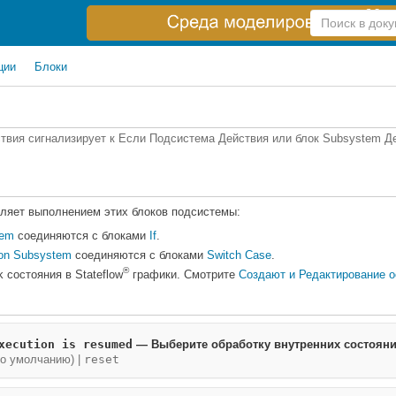
Справка
по
поиску
ции
Блоки
ствия сигнализирует к Если Подсистема Действия или блок Subsystem 
ляет выполнением этих блоков подсистемы:
tem
соединяются с блоками
If
.
ion Subsystem
соединяются с блоками
Switch Case
.
®
 состояния в Stateflow
графики. Смотрите
Создают и Редактирование о
xecution is resumed
— Выберите обработку внутренних состоян
по умолчанию) |
reset