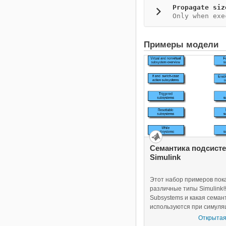
Propagate siz
Only when exe
Примеры модели
Семантика подсист
Simulink
Этот набор примеров пок
различные типы Simulink
Subsystems и какая семан
используются при симуля
этих Подсистем. Каждый 
Открытая
предоставляет описание