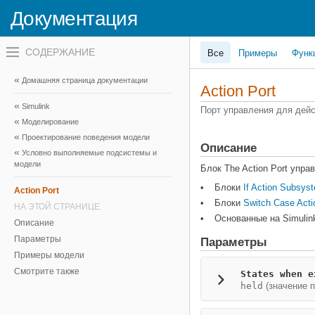
Документация
Переключатель
Все
Примеры
Функ
навигационного
меню
вне
Домашняя страница документации
холста
Action Port
переключатель
Simulink
навигационного
Порт управления для дей
меню
Моделирование
вне
Проектирование поведения модели
холста
Описание
Условно выполняемые подсистемы и
модели
Блок
The Action Port
управ
Блоки
If Action Subsys
Action Port
Блоки
Switch Case Act
НА ЭТОЙ СТРАНИЦЕ
Основанные на Simulink
Описание
Параметры
Параметры
Примеры модели
Смотрите также
States when e
held
(значение 