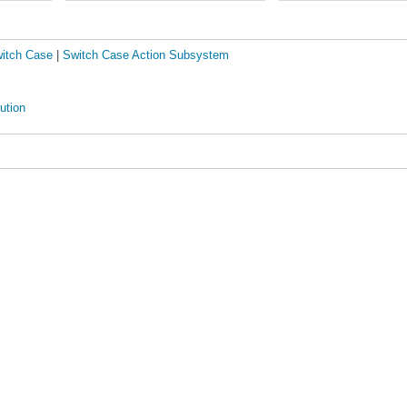
к это
Subsystem.
моделирует разблоки
положение. Один или 
включен с помощью блок
itch Case
|
Switch Case Action Subsystem
Точечные пунктирные 
блока 'If' обозначают
управляющие сигналы
ution
используются, чтобы 
Если/Еще (или другое
выражение) подсисте
Проверка любого из п
графический интерфе
пользователя произво
любой из выбранных 
(по сравнению со вре