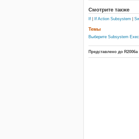
и управления тонкости, ка
Смотрите также
будет выполняться.
If
|
If Action Subsystem
|
Sw
Темы
Выберите Subsystem Exec
Представлено до R2006a