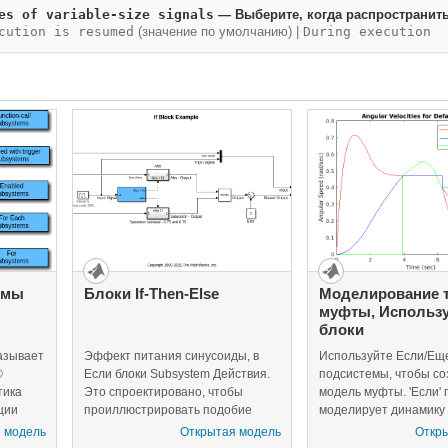
es of variable-size signals
— Выберите, когда распространить
cution is resumed
(значение по умолчанию) |
During execution
емы
Блоки If-Then-Else
Моделирование 
муфты, Использу
блоки
азывает
Эффект питания синусоиды, в
Используйте Если/Ещ
®
Если блоки Subsystem Действия.
подсистемы, чтобы со
тика
Это спроектировано, чтобы
модель муфты. 'Если'
ции
проиллюстрировать подобие
моделирует динамику
пример
между Если блок Subsystem
заблокированном поло
 модель
Открытая модель
Откр
 модели
Действия и Enabled блок
время как 'Еще' подси