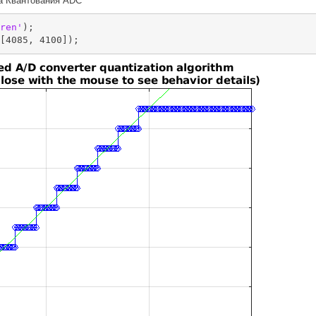
а Квантования ADC
ren'
);
