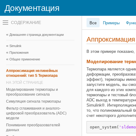
Документация
Переключатель
Все
Примеры
Функ
навигационного
меню
вне
Домашняя страница документации
холста
Аппроксимация 
переключатель
Simulink
навигационного
меню
В этом примере показано,
Приложения
вне
Общее применение
холста
Моделирование термо
Термопара является одним
Аппроксимация нелинейных
деформации, преобразоват
отношений: тип S Термопара
эффект), термопары имеют
НА ЭТОЙ СТРАНИЦЕ
запустите модель, вы смо
Моделирование термопары и
для каждого из этих комп
преобразование сигнала
термопары и тестовый бло
ADC выход в температурно
Симуляция сигнала термопары
Simulink®. Интерполяцион
Фильтр сглаживания и аналого-
то, что полиномиальный 
цифровой преобразователь (ADC)
счет некоторого дополнит
модели
Понимание преобразователей
open_system(
'sldemo
данных