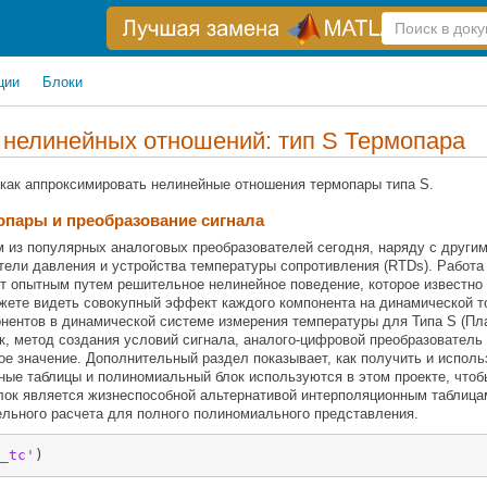
Справка
по
поиску
ции
Блоки
нелинейных отношений: тип S Термопара
 как аппроксимировать нелинейные отношения термопары типа S.
пары и преобразование сигнала
 из популярных аналоговых преобразователей сегодня, наряду с другим
ели давления и устройства температуры сопротивления (RTDs). Работа 
 опытным путем решительное нелинейное поведение, которое известно 
жете видеть совокупный эффект каждого компонента на динамической т
онентов в динамической системе измерения температуры для Типа S (Пла
к, метод создания условий сигнала, аналого-цифровой преобразователь
е значение. Дополнительный раздел показывает, как получить и исполь
ные таблицы и полиномиальный блок используются в этом проекте, что
блок является жизнеспособной альтернативой интерполяционным таблиц
ельного расчета для полного полиномиального представления.
_tc'