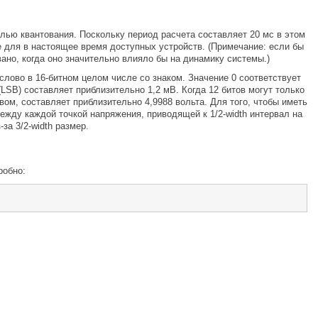
лью квантования. Поскольку период расчета составляет 20 мс в этом
е для в настоящее время доступных устройств. (Примечание: если бы
ано, когда оно значительно влияло бы на динамику системы.)
 слово в 16-битном целом числе со знаком. Значение 0 соответствует
LSB) составляет приблизительно 1,2 мВ. Когда 12 битов могут только
вом, составляет приблизительно 4,9988 вольта. Для того, чтобы иметь
ежду каждой точкой напряжения, приводящей к 1/2-width интервал на
за 3/2-width размер.
робно: