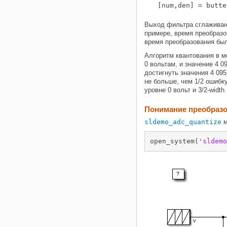
[num,den] = butte
Выход фильтра сглаживани
примере, время преобразо
время преобразования был
Алгоритм квантования в мо
0 вольтам, и значение 4 0
достигнуть значения 4 09
не больше, чем 1/2 ошибк
уровне 0 вольт и 3/2-widt
Понимание преобраз
sldemo_adc_quantize
м
open_system(
'sldemo