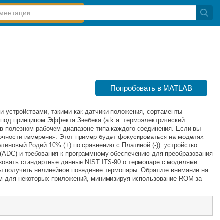
Попробовать в MATLAB
и устройствами, такими как датчики положения, сортаменты
под принципом Эффекта Зеебека (a.k.a. термоэлектрический
в полезном рабочем диапазоне типа каждого соединения. Если вы
очности измерения. Этот пример будет фокусироваться на моделях
тиновый Родий 10% (+) по сравнению с Платиной (-)): устройство
 (ADC) и требования к программному обеспечению для преобразования
зовать стандартные данные NIST ITS-90 о термопаре с моделями
бы получить нелинейное поведение термопары. Обратите внимание на
ам для некоторых приложений, минимизируя использование ROM за