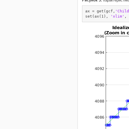
Рисунок 3:
характеристик
ax = get(gcf,
'Child
set(ax(1), 
'xlim'