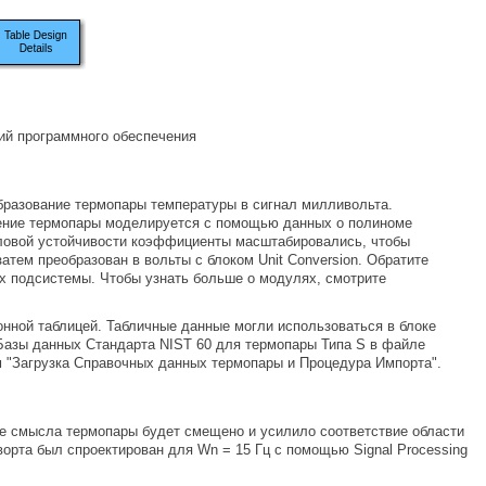
ий программного обеспечения
разование термопары температуры в сигнал милливольта.
дение термопары моделируется с помощью данных о полиноме
исловой устойчивости коэффициенты масштабировались, чтобы
тем преобразован в вольты с блоком Unit Conversion. Обратите
ах подсистемы. Чтобы узнать больше о модулях, смотрите
нной таблицей. Табличные данные могли использоваться в блоке
Базы данных Стандарта NIST 60 для термопары Типа S в файле
ом "Загрузка Справочных данных термопары и Процедура Импорта".
ние смысла термопары будет смещено и усилило соответствие области
рворта был спроектирован для Wn = 15 Гц с помощью Signal Processing