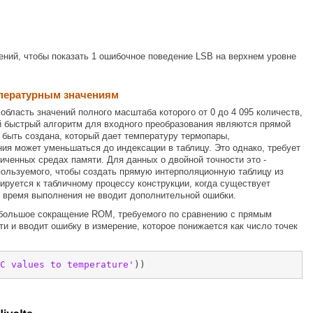
ений, чтобы показать 1 ошибочное поведение LSB на верхнем уровне
мпературным значениям
бласть значений полного масштаба которого от 0 до 4 095 количеств,
й быстрый алгоритм для входного преобразования являются прямой
 быть создана, который дает температуру термопары,
я может уменьшаться до индексации в таблицу. Это однако, требует
иченных средах памяти. Для данных о двойной точности это -
ользуемого, чтобы создать прямую интерполяционную таблицу из
руется к табличному процессу конструкции, когда существует
 время выполнения не вводит дополнительной ошибки.
- большое сокращение ROM, требуемого по сравнению с прямым
ти и вводит ошибку в измерение, которое понижается как число точек
C values to temperature'