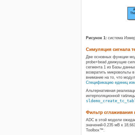
Рисунок 1:
система Измер
Симуляция сигнала 
Две основных функции мо
probe+bead движущие сил
сегмента 1 из Базы данны
возвратить микровольты в
внимание на то, что моду
Спецификацию единиц изм
Альтернативная реализаци
интерполяционной таблиц
sldemo_create_tc_tab
Фильтр сглаживания 
ADC в этой модели ожидае
значений-0.235 мВ к 18,66
Toolbox™: