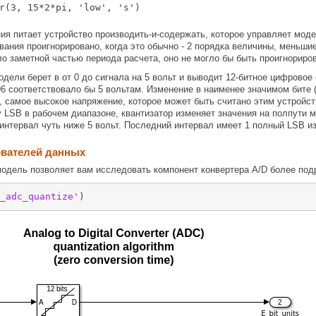
r(3, 15*2*pi, 'low', 's')
я питает устройство производить-и-содержать, которое управляет моде
вания проигнорировано, когда это обычно - 2 порядка величины, меньши
о заметной частью периода расчета, оно не могло бы быть проигнориров
дели берет в от 0 до сигнала на 5 вольт и выводит 12-битное цифровое
96 соответствовало бы 5 вольтам. Изменение в наименее значимом бите (
5, самое высокое напряжение, которое может быть считано этим устройст
у LSB в рабочем диапазоне, квантизатор изменяет значения на полпути м
h интервал чуть ниже 5 вольт. Последний интервал имеет 1 полный LSB из-
ователей данных
одель позволяет вам исследовать компонент конвертера A/D более под
_adc_quantize'