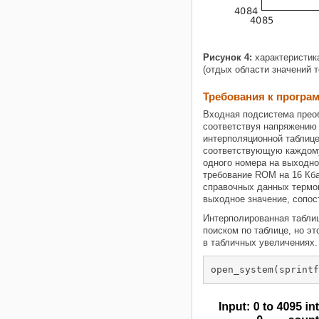
Рисунок 4:
характеристика
(отдых области значений 
Требования к програ
Входная подсистема преоб
соответствуя напряжению 
интерполяционной таблице
соответствующую каждому 
одного номера на выходно
требование ROM на 16 Кб
справочных данных термоп
выходное значение, сопос
Интерполированная табли
поиском по таблице, но э
в табличных увеличениях.
open_system(sprintf