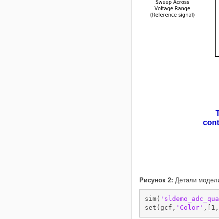
Рисунок 2:
Детали модели
sim(
'sldemo_adc_qua
set(gcf,
'Color'