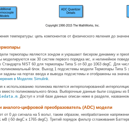
ения температуры: цепь компонентов от физического явления до значен
термопары
дели термопары являются зондом и украшают бисером динамику и преоб
ы моделируются как 30 систем первого порядка мс, и нелинейное пове
х Стандарта NIST 60 для термопары Типа S от-50 до 1063 degC. Для ч
 полиномиальный блок. Выход 1 подсистемы модели Термопары Типа S за
ли заданы на портах ввода и вывода подсистемы и отображены на значк
ерения в Моделях Simulink
.
я к использованию полинома является интерполированной интерполяцио
ы вместо полиномиального блока. Выборочные данные были созданы из 
ledata.m
. Доступ к этой базе данных описан ниже в разделе, названн
и аналого-цифровой преобразователь (ADC) модели
т от 0 до сигнала на 5 вольт, таким образом, необработанное напряже
1 мВ (-50 degC к 1765 degC). Третий порядок фильтр сглаживания Батте