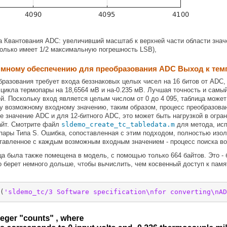
 Квантования ADC: увеличивший масштаб к верхней части области знач
только имеет 1/2 максимальную погрешность LSB),
ммному обеспечению для преобразования ADC Выход к те
разования требует входа беззнаковых целых чисел на 16 битов от ADC, о
цикла термопары на 18,6564 мВ и на-0.235 мВ. Лучшая точность и самы
й. Поскольку вход является целым числом от 0 до 4 095, таблица может
возможному входному значению, таким образом, процесс преобразовани
е значение ADC и для 12-битного ADC, это может быть нагрузкой в огран
айт. Смотрите файл
sldemo_create_tc_tabledata.m
для метода, исп
ары Типа S. Ошибка, сопоставленная с этим подходом, полностью изоли
тавленное с каждым возможным входным значением - процесс поиска во
ца была также помещена в модель, с помощью только 664 байтов. Это 
то берет немного дольше, чтобы вычислить, чем косвенный доступ к памя
(
'sldemo_tc/3 Software specification\nfor converting\nAD