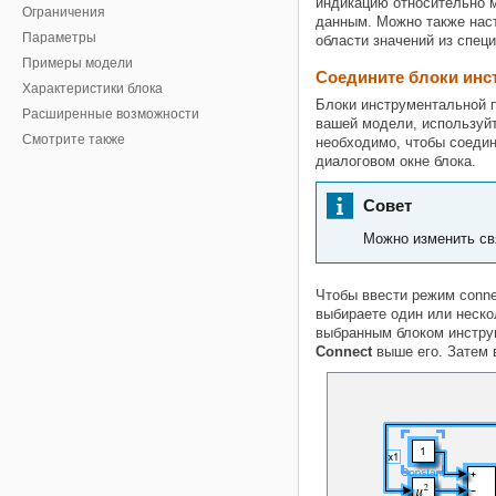
индикацию относительно м
Ограничения
данным. Можно также нас
Параметры
области значений из спец
Примеры модели
Соедините блоки инс
Характеристики блока
Блоки инструментальной п
Расширенные возможности
вашей модели, используйт
Смотрите также
необходимо, чтобы соедин
диалоговом окне блока.
Совет
Можно изменить св
Чтобы ввести режим conne
выбираете один или неско
выбранным блоком инструм
Connect
выше его. Затем 