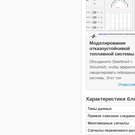
Моделирование
отказоустойчивой
топливной системы
управления
Объедините Stateflow® с
Simulink®, чтобы эффект
смоделировать гибридны
системы. Этот тип
моделирования особенно
Открытая
полезен для систем, кото
имеют многочисленные
Характеристики бл
возможные операционны
режимы на основе дискре
Типы данных
событий. Традиционный п
Прямое сквозное соедине
сигналов обработан в Simu
то время как изменения в
Многомерные сигналы
настройке управления
Сигналы переменного ра
реализованы в Stateflow. 