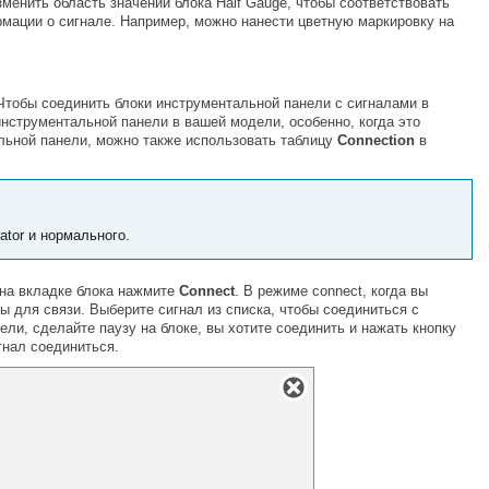
зменить область значений блока
Half Gauge
, чтобы соответствовать
мации о сигнале. Например, можно нанести цветную маркировку на
Чтобы соединить блоки инструментальной панели с сигналами в
нструментальной панели в вашей модели, особенно, когда это
альной панели, можно также использовать таблицу
Connection
в
tor и нормального.
 на вкладке блока нажмите
Connect
. В режиме connect, когда вы
ы для связи. Выберите сигнал из списка, чтобы соединиться с
и, сделайте паузу на блоке, вы хотите соединить и нажать кнопку
гнал соединиться.