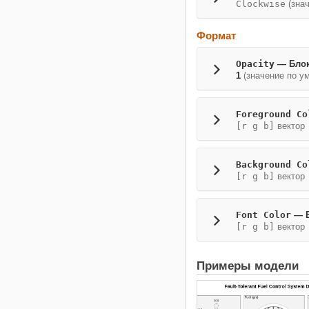
Clockwise
(знач
Формат
Opacity
— Блок
1
(значение по у
Foreground Co
[r g b]
вектор
Background Co
[r g b]
вектор
Font Color
— Б
[r g b]
вектор
Примеры модели