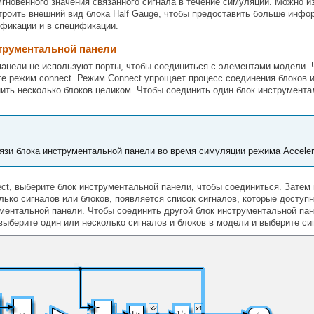
гновенного значения связанного сигнала в течение симуляции. Можно и
троить внешний вид блока
Half Gauge
, чтобы предоставить больше инфор
ификации и в спецификации.
трументальной панели
анели не используют порты, чтобы соединиться с элементами модели. 
е режим connect. Режим Connect упрощает процесс соединения блоков и
ить несколько блоков целиком. Чтобы соединить один блок инструмент
язи блока инструментальной панели во время симуляции режима Accelera
ct, выберите блок инструментальной панели, чтобы соединиться. Затем
лько сигналов или блоков, появляется список сигналов, которые доступн
ентальной панели. Чтобы соединить другой блок инструментальной панел
выберите один или несколько сигналов и блоков в модели и выберите си