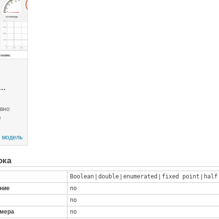
ивно
е
 модель
рые
ока
е
тных
Boolean
|
double
|
enumerated
|
fixed point
|
half
оток
ние
link, в
no
no
змера
no
Модель,