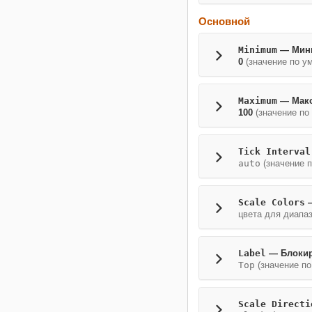
Основной
Minimum
— Мини
0
(значение по у
Maximum
— Макс
100
(значение по
Tick Interval
auto
(значение п
Scale Colors
—
цвета для диапа
Label
— Блокир
Top
(значение по
Scale Directi