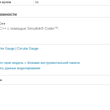
я нулем
вляет
no
ления
я.
ожности
в том
ы
C++
ма
 C++ с помощью Simulink® Coder™.
rter Gauge
|
Circular Gauge
те свою модель с блоками инструментальной панели
вать данные моделирования
a