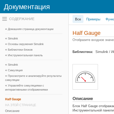
Документация
Переключатель
Все
Примеры
Функ
навигационного
меню
вне
Домашняя страница документации
холста
Half Gauge
переключатель
Simulink
навигационного
Отобразите входное значе
меню
Основы окружения Simulink
вне
Библиотеки блоков
холста
Библиотека:
Simulink / 
Инструментальная панель
Simulink
Симуляция
Просмотрите и анализируйте результаты
симуляции
Управляйте симуляциями с
интерактивными отображениями
Описание
Half Gauge
НА ЭТОЙ СТРАНИЦЕ
Блок
Half Gauge
отображае
Инструментальной панели,
Описание