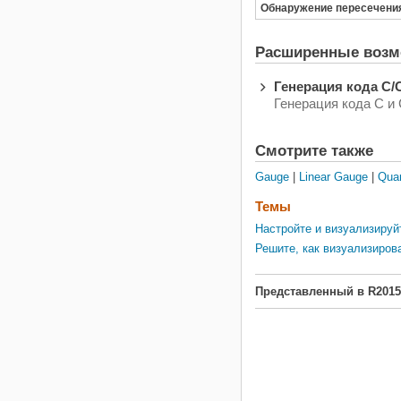
Обнаружение пересечени
описанная ниже, предста
топливную систему управ
для бензинового двигател
Расширенные возм
Система очень устойчива 
отдельном датчике, отказ
Генерация кода C/
обнаруживаются, и систе
Генерация кода C и
управления динамически
реконфигурирована для
непрерывной операции.
Смотрите также
Gauge
|
Linear Gauge
|
Qua
Темы
Настройте и визуализируй
Решите, как визуализиро
Представленный в R2015