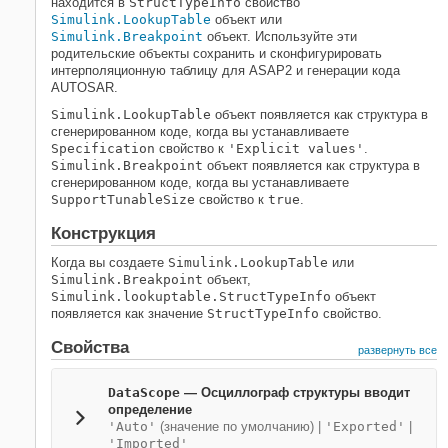
находится в
StructTypeInfo
свойство
Simulink.LookupTable
объект или
Simulink.Breakpoint
объект. Используйте эти
родительские объекты сохранить и сконфигурировать
интерполяционную таблицу для ASAP2 и генерации кода
AUTOSAR.
Simulink.LookupTable
объект появляется как структура в
сгенерированном коде, когда вы устанавливаете
Specification
свойство к
'Explicit values'
.
Simulink.Breakpoint
объект появляется как структура в
сгенерированном коде, когда вы устанавливаете
SupportTunableSize
свойство к
true
.
Конструкция
Когда вы создаете
Simulink.LookupTable
или
Simulink.Breakpoint
объект,
Simulink.lookuptable.StructTypeInfo
объект
появляется как значение
StructTypeInfo
свойство.
Свойства
развернуть все
DataScope
—
Осциллограф структуры вводит
определение
'Auto'
(значение по умолчанию) |
'Exported'
|
'Imported'