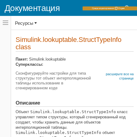
Документация
Переключатель
Ресурсы
навигационного
меню
вне
Домашняя страница документации
холста
Simulink.lookuptable.StructTypeInfo
переключатель
class
Simulink
навигационного
меню
Моделирование
вне
Пакет:
Simulink.lookuptable
Проектирование поведения модели
холста
Суперклассы:
Нелинейность
Сконфигурируйте настройки для типа
расширьте все на
Класс
структуры тот объект интерполяционной
странице
SIMULINK.LOOKUPTABLE.STRUCTTYPEINFO
таблицы использование в
сгенерированном коде
НА ЭТОЙ СТРАНИЦЕ
Описание
Описание
Конструкция
Свойства
Объект
Simulink.lookuptable.StructTypeInfo
класс
управляет типом структуры, который сгенерированный код
Копировать семантику
создает, чтобы хранить данные для объектов
Смотрите также
интерполяционной таблицы.
Simulink.lookuptable.StructTypeInfo
объект