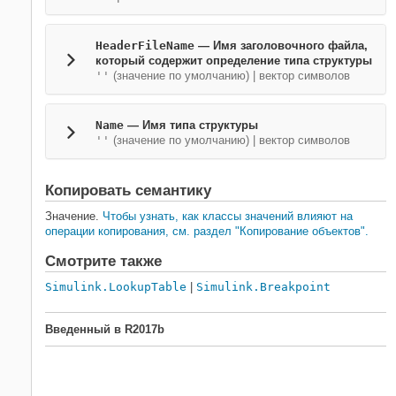
HeaderFileName
—
Имя заголовочного файла,
который содержит определение типа структуры
''
(значение по умолчанию) |
вектор символов
Name
—
Имя типа структуры
''
(значение по умолчанию) |
вектор символов
Копировать семантику
Значение.
Чтобы узнать, как классы значений влияют на
операции копирования, см. раздел "Копирование объектов".
Смотрите также
Simulink.LookupTable
|
Simulink.Breakpoint
Введенный в R2017b