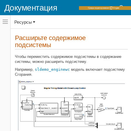
Документация
Переключатель
Ресурсы
навигационного
меню
вне
Домашняя страница документации
холста
Расширьте содержимое
переключатель
подсистемы
Simulink
навигационного
меню
Моделирование
вне
Чтобы переместить содержимое подсистемы в содержание
Проектирование архитектуры модели
холста
системы, можно расширить подсистему.
Подсистемы
Например,
sldemo_enginewc
модель включает подсистему
Сгорания.
Расширьте содержимое
подсистемы
НА ЭТОЙ СТРАНИЦЕ
Почему расширяют подсистему?
Какие подсистемы можно
расширить?
Расширьте подсистему
Результаты расширения подсистемы
Похожие темы