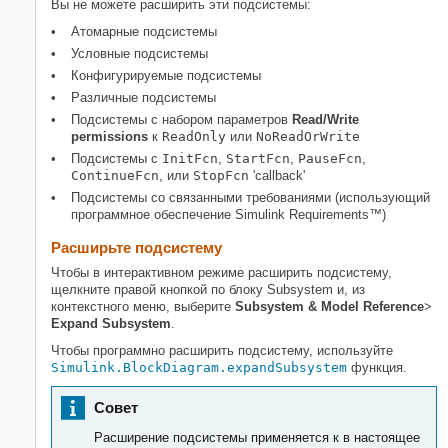
Вы не можете расширить эти подсистемы:
Атомарные подсистемы
Условные подсистемы
Конфигурируемые подсистемы
Различные подсистемы
Подсистемы с набором параметров
Read/Write
permissions
к
ReadOnly
или
NoReadOrWrite
Подсистемы с
InitFcn
,
StartFcn
,
PauseFcn
,
ContinueFcn
, или
StopFcn
'callback'
Подсистемы со связанными требованиями (использующий
программное обеспечение
Simulink Requirements™
)
Расширьте подсистему
Чтобы в интерактивном режиме расширить подсистему,
щелкните правой кнопкой по блоку
Subsystem
и, из
контекстного меню, выберите
Subsystem & Model Reference
>
Expand Subsystem
.
Чтобы программно расширить подсистему, используйте
Simulink.BlockDiagram.expandSubsystem
функция.
Совет
Расширение подсистемы применяется к в настоящее