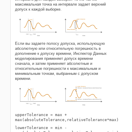
максимальная точка на интервале задает верхний
допуск к каждой выборке.
Если вы задаете полосу допуска, использующую
абсолютную или относительную погрешность в
дополнение к допуску времени, Инспектор Данных
моделирования применяет допуск времени
сначала, и затем применяет абсолютные и
относительные погрешности к максимальным и
минимальным точкам, выбранным с допуском
времени.
upperTolerance = max +
max(absoluteTolerance,relativeTolerance*max)
lowerTolerance = min -