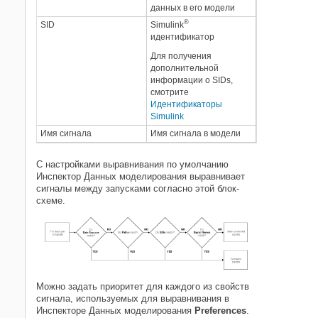
данных в его модели
®
SID
Simulink
идентификатор
Для получения
дополнительной
информации о SIDs,
смотрите
Идентификаторы
Simulink
Имя сигнала
Имя сигнала в модели
С настройками выравнивания по умолчанию
Инспектор Данных моделирования выравнивает
сигналы между запусками согласно этой блок-
схеме.
Можно задать приоритет для каждого из свойств
сигнала, используемых для выравнивания в
Инспекторе Данных моделирования
Preferences
.