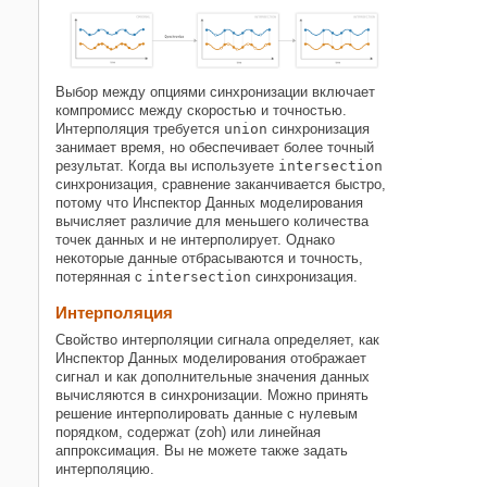
Выбор между опциями синхронизации включает
компромисс между скоростью и точностью.
Интерполяция требуется
union
синхронизация
занимает время, но обеспечивает более точный
результат. Когда вы используете
intersection
синхронизация, сравнение заканчивается быстро,
потому что Инспектор Данных моделирования
вычисляет различие для меньшего количества
точек данных и не интерполирует. Однако
некоторые данные отбрасываются и точность,
потерянная с
intersection
синхронизация.
Интерполяция
Свойство интерполяции сигнала определяет, как
Инспектор Данных моделирования отображает
сигнал и как дополнительные значения данных
вычисляются в синхронизации. Можно принять
решение интерполировать данные с нулевым
порядком, содержат (zoh) или линейная
аппроксимация. Вы не можете также задать
интерполяцию.