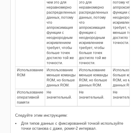
чем это для
это для
потому что
неравномерно
неравномерно
аппроксим
распределенных
распределенных
функции с
данных, потому
данных, потому
неоднород
что
что
искривлени
аппроксимация
аппроксимация
требует, чт
функции с
функции с
меньше точ
неоднородным
неоднородным
достигло то
искривлением
искривлением
точности.
требует, чтобы
требует, чтобы
больше точек
больше точек
достигло той же
достигло той же
точности.
точности.
Использование
Использование
Использование
Использов
ROM
меньше команды
меньше команды
больше ко
ROM, но больше
ROM, но больше
ROM, но м
данных ROM.
данных ROM.
данных RO
Использование
Не
Не
Не
оперативной
значительный.
значительный.
значительн
памяти
Следуйте этим инструкциям:
Для типов данных с фиксированной точкой используйте
точки останова с даже, power-2 интервал.