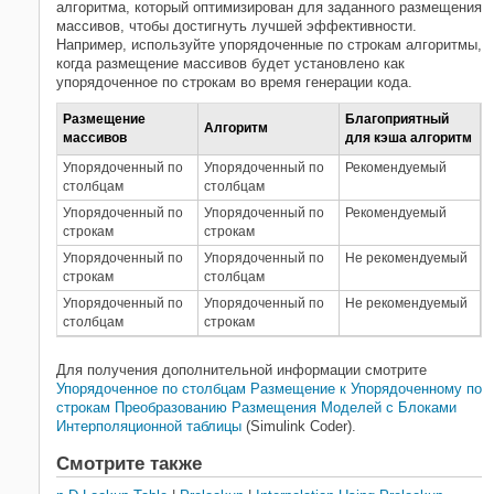
алгоритма, который оптимизирован для заданного размещения
массивов, чтобы достигнуть лучшей эффективности.
Например, используйте упорядоченные по строкам алгоритмы,
когда размещение массивов будет установлено как
упорядоченное по строкам во время генерации кода.
Размещение
Благоприятный
Алгоритм
массивов
для кэша алгоритм
Упорядоченный по
Упорядоченный по
Рекомендуемый
столбцам
столбцам
Упорядоченный по
Упорядоченный по
Рекомендуемый
строкам
строкам
Упорядоченный по
Упорядоченный по
Не рекомендуемый
строкам
столбцам
Упорядоченный по
Упорядоченный по
Не рекомендуемый
столбцам
строкам
Для получения дополнительной информации смотрите
Упорядоченное по столбцам Размещение к Упорядоченному по
строкам Преобразованию Размещения Моделей с Блоками
Интерполяционной таблицы
(Simulink Coder)
.
Смотрите также