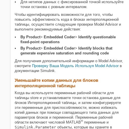
Для нетипов данных с фиксированной точкой используйте
точки останова с ровным интервалом.
Чтобы идентифицировать возможности для того, чтобы
повысить эффективность кода в блоках интерполяционной
таблицы, осуществите следующие проверки Model Advisor и
выполните рекомендуемые действия:
By Product
>
Embedded Coder
>
Identify questionable
fixed-point operations
By Product
>
Embedded Coder
>
Identify blocks that
generate expensive saturation and rounding code
Для получения дополнительной информации о Model Advisor,
смотрите
Проверку Ваша Модель Используя Model Advisor
в
документации Simulink.
Уменьшайте копии данных для блоков
интерполяционной таблицы
Когда вы используете переменные рабочей области для
таблицы store и устанавливаете точки останова данные для
блоков Интерполяционной таблицы, и затем конфигурируете
эти переменные для приспособляемости, можно избежать
копий данных при помощи совпадающего типа данных для
параметров блоков и переменной. Переменные рабочей
®
области включают числовой MATLAB
переменные и
Simulink.Parameter
объекты, которые вы храните в