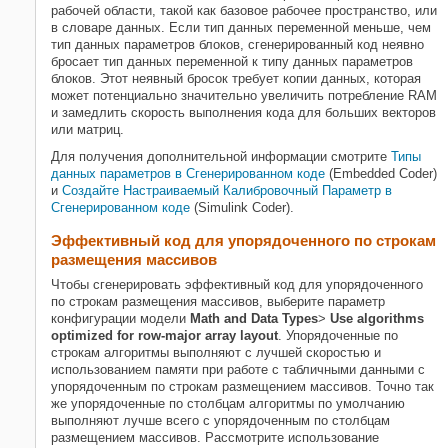
рабочей области, такой как базовое рабочее пространство, или
в словаре данных. Если тип данных переменной меньше, чем
тип данных параметров блоков, сгенерированный код неявно
бросает тип данных переменной к типу данных параметров
блоков. Этот неявный бросок требует копии данных, которая
может потенциально значительно увеличить потребление RAM
и замедлить скорость выполнения кода для больших векторов
или матриц.
Для получения дополнительной информации смотрите
Типы
данных параметров в Сгенерированном коде
(Embedded Coder)
и
Создайте Настраиваемый Калибровочный Параметр в
Сгенерированном коде
(Simulink Coder)
.
Эффективный код для упорядоченного по строкам
размещения массивов
Чтобы сгенерировать эффективный код для упорядоченного
по строкам размещения массивов, выберите параметр
конфигурации модели
Math and Data Types
>
Use algorithms
optimized for row-major array layout
. Упорядоченные по
строкам алгоритмы выполняют с лучшей скоростью и
использованием памяти при работе с табличными данными с
упорядоченным по строкам размещением массивов. Точно так
же упорядоченные по столбцам алгоритмы по умолчанию
выполняют лучше всего с упорядоченным по столбцам
размещением массивов. Рассмотрите использование