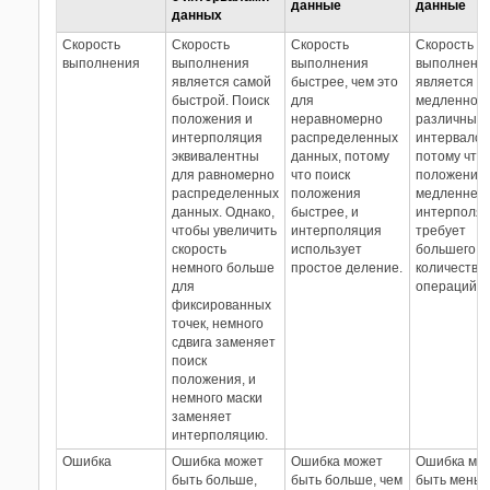
данные
данные
данных
Скорость
Скорость
Скорость
Скорость
выполнения
выполнения
выполнения
выполнени
является самой
быстрее, чем это
является с
быстрой. Поиск
для
медленной 
положения и
неравномерно
различных
интерполяция
распределенных
интервалов
эквивалентны
данных, потому
потому что 
для равномерно
что поиск
положения
распределенных
положения
медленнее,
данных. Однако,
быстрее, и
интерполя
чтобы увеличить
интерполяция
требует
скорость
использует
большего
немного больше
простое деление.
количества
для
операций.
фиксированных
точек, немного
сдвига заменяет
поиск
положения, и
немного маски
заменяет
интерполяцию.
Ошибка
Ошибка может
Ошибка может
Ошибка мо
быть больше,
быть больше, чем
быть меньш