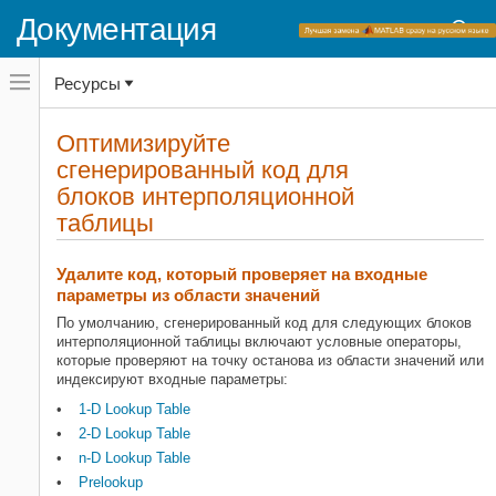
Документация
Переключатель
Ресурсы
навигационного
меню
вне
Домашняя страница документации
холста
Оптимизируйте
переключатель
сгенерированный код для
Simulink
навигационного
меню
блоков интерполяционной
Основы окружения Simulink
вне
Библиотеки блоков
таблицы
холста
Интерполяционные таблицы
Удалите код, который проверяет на входные
Simulink
параметры из области значений
Моделирование
По умолчанию, сгенерированный код для следующих блоков
Проектирование поведения модели
интерполяционной таблицы включают условные операторы,
Нелинейность
которые проверяют на точку останова из области значений или
индексируют входные параметры:
Оптимизируйте сгенерированный
1-D Lookup Table
код для блоков интерполяционной
таблицы
2-D Lookup Table
НА ЭТОЙ СТРАНИЦЕ
n-D Lookup Table
Prelookup
Удалите код, который проверяет на