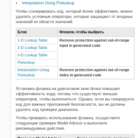
входные параметры из области
Interpolation Using Prelookup
значений
Чтобы сгенерировать код, который более эффективен, можно
Оптимизируйте интервал точки
удалить условные операторы, которые защищают от входных
останова в интерполяционных
значений из области значений.
таблицах
Уменьшайте копии данных для
Блок
Флажок, чтобы выбрать
блоков интерполяционной таблицы
1-D Lookup Table
Remove protection against out-of-range
Эффективный код для
input in generated code
упорядоченного по строкам
2-D Lookup Table
размещения массивов
n-D Lookup Table
Смотрите также
Prelookup
Похожие темы
Interpolation Using
Remove protection against out-of-range
Prelookup
index in generated code
Установка флажка на диалоговом окне блока повышает
эффективность кода, потому что существует меньше
операторов, чтобы выполниться. Однако, если вы генерируете
код для важных приложений безопасности, вы не должны
удалять код проверки диапазона.
Чтобы проверить использование флажка, осуществите
следующие проверки Model Advisor и выполните
рекомендуемые действия.