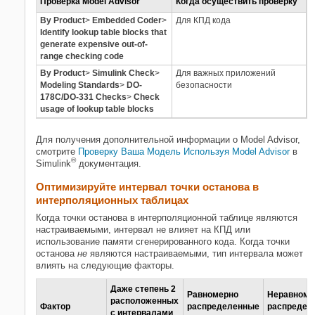
Проверка Model Advisor
Когда осуществить проверку
By Product
>
Embedded Coder
>
Для КПД кода
Identify lookup table blocks that
generate expensive out-of-
range checking code
By Product
>
Simulink Check
>
Для важных приложений
Modeling Standards
>
DO-
безопасности
178C/DO-331 Checks
>
Check
usage of lookup table blocks
Для получения дополнительной информации о Model Advisor,
смотрите
Проверку Ваша Модель Используя Model Advisor
в
®
Simulink
документация.
Оптимизируйте интервал точки останова в
интерполяционных таблицах
Когда точки останова в интерполяционной таблице являются
настраиваемыми, интервал не влияет на КПД или
использование памяти сгенерированного кода. Когда точки
останова
не
являются настраиваемыми, тип интервала может
влиять на следующие факторы.
Даже степень 2
Равномерно
Неравноме
расположенных
Фактор
распределенные
распредел
с интервалами