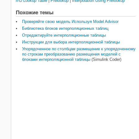
n-D Lookup Table
|
Prelookup
|
Interpolation Using Prelookup
Похожие темы
Проверяйте свою модель Используя Model Advisor
Библиотека блоков интерполяционных таблиц
Отредактируйте интерполяционные таблицы
Инструкции для выбора интерполяционной таблицы
Упорядоченное по столбцам размещение к упорядоченному
по строкам преобразованию размещения моделей с
блоками интерполяционной таблицы
(Simulink Coder)