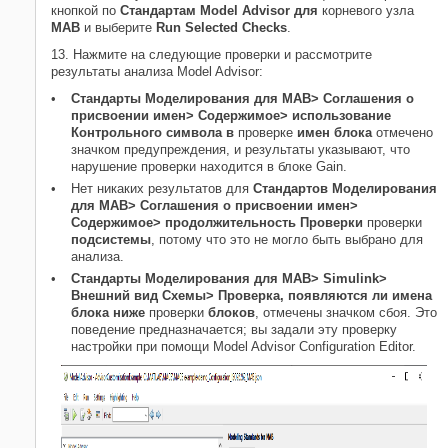
кнопкой по
Стандартам Model Advisor для
корневого узла
MAB
и выберите
Run Selected Checks
.
13. Нажмите на следующие проверки и рассмотрите
результаты анализа Model Advisor:
Стандарты Моделирования для MAB> Соглашения о
присвоении имен> Содержимое> использование
Контрольного символа в
проверке
имен блока
отмечено
значком предупреждения, и результаты указывают, что
нарушение проверки находится в блоке Gain.
Нет никаких результатов для
Стандартов Моделирования
для MAB> Соглашения о присвоении имен>
Содержимое> продолжительность Проверки
проверки
подсистемы
, потому что это не могло быть выбрано для
анализа.
Стандарты Моделирования для MAB> Simulink>
Внешний вид Схемы> Проверка, появляются ли имена
блока ниже
проверки
блоков
, отмечены значком сбоя. Это
поведение предназначается; вы задали эту проверку
настройки при помощи Model Advisor Configuration Editor.