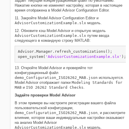
задает текущий конфигурационный файл по умолчанию.
Нажатие кнопки не изменяет настройку, которая в настоящее
время отображена в Model Advisor Configuration Editor.
11. Закройте Model Advisor Configuration Editor и
AdvisorCustomizationExample.slx
модель.
12. Обновите кэш Model Advisor и открытую модель
AdvisorCustomizationExample.slx
путем ввода
следующего в командную строку MATLAB:
Advisor.Manager.refresh_customizations();

open_system(
'AdvisorCustomizationExample.slx'
);
13. Откройте Model Advisor и проверяйте тот
конфигурационный файл
demo_Configuration_ISO26262_MAB.json
используется.
Model Advisor отображает папки
Modeling Standards for
MAB
и
ISO 26262 Standard Checks
.
Задайте проверки Model Advisor
В этом примере вы настроите регистрации вашего файла
пользовательской конфигурации,
demo_Configuration_ISO26262_MAB.json
, и рассмотрите
влияние, которое ваши индивидуальные настройки оказывают
на анализ Model Advisor
AdvisorCustomizationExample.slx
модель.