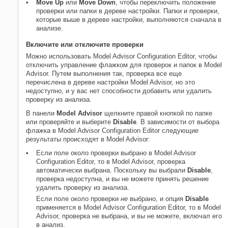
Move Up
или
Move Down
, чтобы переключить положение
проверки или папки в дереве настройки. Папки и проверки,
которые выше в дереве настройки, выполняются сначала в
анализе.
Включите или отключите проверки
Можно использовать Model Advisor Configuration Editor, чтобы
отключить управление флажком для проверок и папок в Model
Advisor. Путем выполнения так, проверка все еще
перечислена в дереве настройки Model Advisor, но это
недоступно, и у вас нет способности добавить или удалить
проверку из анализа.
В панели
Model Advisor
щелкните правой кнопкой по папке
или проверяйте и выберите
Disable
. В зависимости от выбора
флажка в Model Advisor Configuration Editor следующие
результаты происходят в Model Advisor:
Если поле около проверки выбрано в Model Advisor
Configuration Editor, то в Model Advisor, проверка
автоматически выбрана. Поскольку вы выбрали
Disable
,
проверка недоступна, и вы не можете принять решение
удалить проверку из анализа.
Если поле около проверки
не
выбрано, и опция
Disable
применяется в Model Advisor Configuration Editor, то в Model
Advisor, проверка не выбрана, и вы не можете, включал его
в анализ.