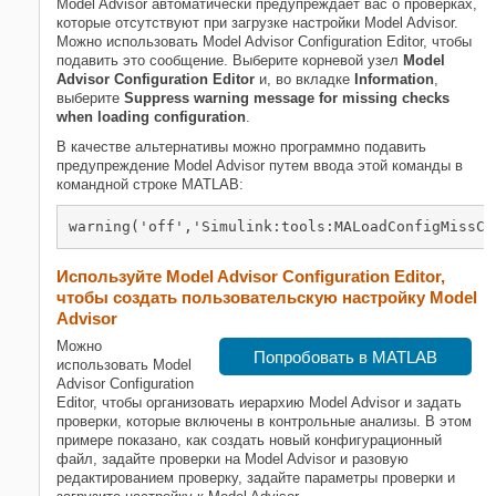
Model Advisor автоматически предупреждает вас о проверках,
которые отсутствуют при загрузке настройки Model Advisor.
Можно использовать Model Advisor Configuration Editor, чтобы
подавить это сообщение. Выберите корневой узел
Model
Advisor Configuration Editor
и, во вкладке
Information
,
выберите
Suppress warning message for missing checks
when loading configuration
.
В качестве альтернативы можно программно подавить
предупреждение Model Advisor путем ввода этой команды в
командной строке MATLAB:
warning('off','Simulink:tools:MALoadConfigMissCo
Используйте Model Advisor Configuration Editor,
чтобы создать пользовательскую настройку Model
Advisor
Можно
Попробовать в MATLAB
использовать Model
Advisor Configuration
Editor, чтобы организовать иерархию Model Advisor и задать
проверки, которые включены в контрольные анализы. В этом
примере показано, как создать новый конфигурационный
файл, задайте проверки на Model Advisor и разовую
редактированием проверку, задайте параметры проверки и