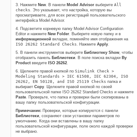
3. Нажмите
New
. В панели
Model Advisor
выберите
All
checks
. Это указывает, что настройка, которую вы
просматриваете, для всех регистраций пользовательского
интерфейса Model Advisor.
4. Подсветите корневую папку Model Advisor Configuration
Editor и нажмите
New Folder
. Выберите новую папку и в
информационной
вкладке, поменяйте имя отображения на
ISO 26262 Standard Checks
. Нажмите
Apply
.
5. В панели инструментов выберите
Библиотеку Show
, чтобы
отобразить панель
Библиотеки
. В поле поиска вкладки
By
Product
введите
ISO 26262
.
6. Щелкните правой кнопкой по
Simulink Check >
Modeling Standards > IEC 61508, IEC 62304, ISO
26262, EN 50128, and ISO 25119 Checks
папка и
выбирает
Copy
. Щелкните правой кнопкой по своей
пользовательской папке ISO 26262 Standard Checks и нажмите
Paste
. Проверьте, что папка и проверки были скопированы в
вашу папку пользовательской конфигурации.
Примечание:
Проверки, которые копируются с панели
Библиотеки
, сохраняют свои установки параметров по
умолчанию. Когда они вставлены в вашу папку
пользовательской конфигурации, поле около каждой проверки
не выбрано.