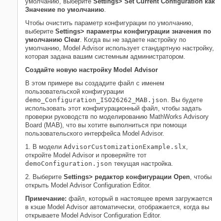
умолчанию, выберите
Settings> Set Current Configuration как
Значение по умолчанию
.
Чтобы очистить параметр конфигурации по умолчанию,
выберите
Settings> параметры конфигурации значения по
умолчанию Clear
. Когда вы не задаете настройку по
умолчанию, Model Advisor использует стандартную настройку,
которая задана вашим системным администратором.
Создайте новую настройку Model Advisor
В этом примере вы создадите файл с именем
пользовательской конфигурации
demo_Configuration_ISO26262_MAB.json
. Вы будете
использовать этот конфигурационный файл, чтобы задать
проверки руководств по моделированию MathWorks Advisory
Board (MAB), что вы хотите выполниться при помощи
пользовательского интерфейса Model Advisor.
1. В модели
AdvisorCustomizationExample.slx
,
откройте Model Advisor и проверяйте тот
demoConfiguration.json
текущая настройка.
2. Выберите
Settings> редактор конфигурации Open
, чтобы
открыть Model Advisor Configuration Editor.
Примечание:
файл, который в настоящее время загружается
в кэше Model Advisor автоматически, отображается, когда вы
открываете Model Advisor Configuration Editor.