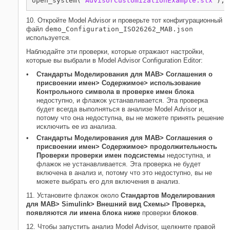
open_system(
'AdvisorCustomizationExample.slx'
);
10. Откройте Model Advisor и проверьте тот конфигурационный
файл
demo_Configuration_ISO26262_MAB.json
используется.
Наблюдайте эти проверки, которые отражают настройки,
которые вы выбрали в Model Advisor Configuration Editor:
Стандарты Моделирования для MAB> Соглашения о
присвоении имен> Содержимое> использование
Контрольного символа в проверке имен блока
недоступно, и флажок устанавливается. Эта проверка
будет всегда выполняться в анализе Model Advisor и,
потому что она недоступна, вы не можете принять решение
исключить ее из анализа.
Стандарты Моделирования для MAB> Соглашения о
присвоении имен> Содержимое> продолжительность
Проверки проверки имен подсистемы
недоступна, и
флажок не устанавливается. Эта проверка не будет
включена в анализ и, потому что это недоступно, вы не
можете выбрать его для включения в анализ.
11. Установите флажок около
Стандартов Моделирования
для MAB> Simulink> Внешний вид Схемы> Проверка,
появляются ли имена блока ниже
проверки
блоков
.
12. Чтобы запустить анализ Model Advisor, щелкните правой