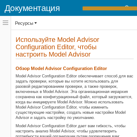
Документация
Переключатель
Ресурсы
навигационного
меню
вне
Домашняя страница документации
холста
Используйте Model Advisor
переключатель
Configuration Editor, чтобы
Simulink Check
навигационного
меню
настроить Model Advisor
Проверьте соответствие модели
вне
холста
Simulink Check
Обзор Model Advisor Configuration Editor
Настройте проверки модели
Model Advisor Configuration Editor обеспечивает способ для вас
Организуйте и разверните проверки
задать проверки, которые вы хотите использовать для
Model Advisor
разовой редактированием проверки, а также проверок,
включенных в Model Advisor. Эта организационная иерархия
Используйте Model Advisor
сохранена как конфигурационный файл, который загружается,
Configuration Editor, чтобы
когда вы инициируете Model Advisor. Можно использовать
настроить Model Advisor
Model Advisor Configuration Editor, чтобы изменить
НА ЭТОЙ СТРАНИЦЕ
существующие настройки, создать новые настройки Model
Advisor и задать настройку по умолчанию.
Обзор Model Advisor Configuration
Editor
Model Advisor Configuration Editor дает вам гибкость, чтобы
Откройте Model Advisor Configuration
настроить анализ Model Advisor, чтобы удовлетворить
Editor
потребности вашей организации путем разрешения вам: