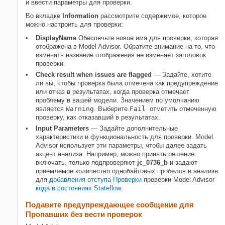
и ввести параметры для проверки.
Во вкладке
Information
рассмотрите содержимое, которое
можно настроить для проверки:
DisplayName
Обеспечьте новое имя для проверки, которая
отображена в Model Advisor. Обратите внимание на то, что
изменять название отображения не изменяет заголовок
проверки.
Check result when issues are flagged
— Задайте, хотите
ли вы, чтобы проверка была отмечена как предупреждение
или отказ в результатах, когда проверка отмечает
проблему в вашей модели. Значением по умолчанию
является
Warning
. Выберите
Fail
отметить отмеченную
проверку, как отказавший в результатах.
Input Parameters
— Задайте дополнительные
характеристики и функциональность для проверки. Model
Advisor использует эти параметры, чтобы далее задать
акцент анализа. Например, можно принять решение
включать, только подпроверяют
jc_0736_b
и задают
приемлемое количество однобайтовых пробелов в анализе
для
добавления отступа Проверки
проверки Model Advisor
кода в состояниях Stateflow
.
Подавите предупреждающее сообщение для
Пропавших без вести проверок