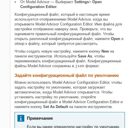
От Model Advisor ― Выбирают
Settings
>
Open
Configuration Editor
.
Конфигурационный файл, который в настоящее время
используется отображениями Model Advisor, когда вы
открываете Model Advisor Configuration Editor. Имя файла для
настройки отображено наверху окна. Проверьте, что вы
оцениваете правильный конфигурационный файл. Чтобы
открыть различный конфигурационный файл, нажмите
Open
и
обзор к файлу, который требуется рассмотреть.
Чтобы создать новую настройку, нажмите кнопку
New
на
панели инструментов. Используйте
Save As
, чтобы
переименовать конфигурационный файл. Конфигурационные
файлы Model Advisor сохранены в.
json
формат.
Задайте конфигурационный файл по умолчанию
Можно использовать Model Advisor Configuration Editor, чтобы
задать настройку по умолчанию, которая загружает
автоматически, когда Model Advisor открывается. Чтобы
установить настройку по умолчанию, откройте
конфигурационный файл в Model Advisor Configuration Editor и
нажмите кнопку
Set As Default
на панели инструментов.
Примечание
Если вы ранее определяли настройку по умолчанию,