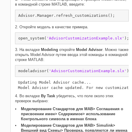
в командной строке MATLAB, введите:
Advisor.Manager.refresh_customizations();
2. Откройте модель в качестве примера.
open_system(
'AdvisorCustomizationExample.slx'
);
3. На вкладке
Modeling
откройте
Model Advisor
. Можно также
открыть Model Advisor путем ввода этой команды в командной
строке MATLAB:
modeladvisor(
'AdvisorCustomizationExample.slx'
);
Updating Model Advisor cache...

4. Во вкладке
By Task
убедитесь, что поле около этих
проверок выбрано:
Моделирование Стандартов для MAB> Соглашения о
присвоении имен> Содержимое> использование
Контрольного символа в именах блока
Моделирование Стандартов для MAB> Simulink>
Внешний вид Схемы> Проверка, появляются ли имена