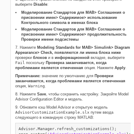
выберите
Disable
:
Моделирование Стандартов для MAB> Соглашения о
присвоении имен> Содержимое> использование
Контрольного символа в именах блока
Моделирование Стандартов для MAB> Соглашения о
присвоении имен> Содержимое> продолжительность
Проверки имени подсистемы
7. Нажмите
Modeling Standards for MAB> Simulink> Diagram
Appearance> Check, появляются ли имена блока ниже
проверки
блоков
и в
информационной
вкладке, выберите
Fail
поскольку
Проверка заканчивается, когда
проблемами является отмеченная
опция. Нажмите
Apply
.
Примечание:
значение по умолчанию для
Проверки
заканчивается, когда проблемами является отмеченная
опция,
Warning
.
8. Нажмите
Save
, чтобы сохранить настройку. Закройте Model
Advisor Configuration Editor и модель.
9. Обновите кэш Model Advisor и открытую модель
AdvisorCustomizationExample.slx
путем ввода
следующего в командную строку MATLAB:
Advisor.Manager.refresh_customizations();
