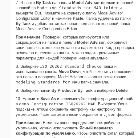
7. В папке
By Task
на панели
Model Advisor
щелкните правой
кнопкой по
Modeling Standards for MAB folder
и
выберите
Cut
. Нажмите на корневую папку Model Advisor
Configuration Editor и нажмите
Paste
. Папка удалена из папки
By Task
и добавляется как новая подпапка в корневой папке
Model Advisor Configuration Editor.
Примечание:
Проверки, которые копируются или
сокращаются из папки в панели
Model Advisor
, сохраняют
свои пользовательские установки параметров. Когда проверка
включена в несколько папок, можно задать различные
параметры для каждой проверки индивидуально.
8. Выберите
ISO 26262 Standard Checks
папка и
использование кнопка
Move Down
, чтобы сменить положение
эта папка в иерархии. Model Advisor выполнит регистрации
Modeling Standards for MAB
папка сначала.
9. Выберите
папки
By Product и By Task
и выберите
Delete
.
10. Нажмите
Save As
и переименуйте конфигурационный файл
в
demo_Configuration_ISO26262_MAB
. Выберите
Yes
в
подсказке, чтобы сохранить настройку как настройку по
умолчанию. Файл автоматически сохраняет в
.json
формат.
Примечание:
Если вы ранее определяли настройку по
умолчанию, можно использовать
Ясный параметр
конфигурации по умолчанию
, чтобы очистить флаг, который