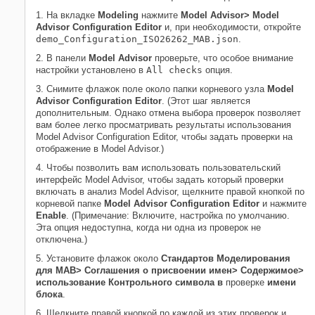
1. На вкладке
Modeling
нажмите
Model Advisor> Model
Advisor Configuration Editor
и, при необходимости, откройте
demo_Configuration_ISO26262_MAB.json
.
2. В панели
Model Advisor
проверьте, что особое внимание
настройки установлено в
All checks
опция.
3. Снимите флажок поле около папки корневого узла
Model
Advisor Configuration Editor
. (Этот шаг является
дополнительным. Однако отмена выбора проверок позволяет
вам более легко просматривать результаты использования
Model Advisor Configuration Editor, чтобы задать проверки на
отображение в Model Advisor.)
4. Чтобы позволить вам использовать пользовательский
интерфейс Model Advisor, чтобы задать который проверки
включать в анализ Model Advisor, щелкните правой кнопкой по
корневой папке
Model Advisor Configuration Editor
и нажмите
Enable
. (Примечание: Включите, настройка по умолчанию.
Эта опция недоступна, когда ни одна из проверок не
отключена.)
5. Установите флажок около
Стандартов Моделирования
для MAB> Соглашения о присвоении имен> Содержимое>
использование Контрольного символа в
проверке
имени
блока
.
6. Щелкните правой кнопкой по каждой из этих проверок и