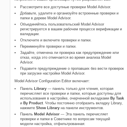
Задайте конфигурационный файл по
Рассмотрите все доступные проверки Model Advisor.
умолчанию
Добавьте, удалите и организуйте встроенные проверки и
Настройте настройку Model Advisor
папки в дереве Model Advisor.
Подавите предупреждающее
Объединяйтесь пользовательский Model Advisor
сообщение для Пропавших без
регистрируется в вашем рабочем процессе верификации и
вести проверок
валидации.
Используйте Model Advisor
Отключите и включите проверки и папки.
Configuration Editor, чтобы создать
Переименуйте проверки и папки.
пользовательскую настройку Model
Advisor
Задайте, отмечена ли проверка как предупреждение или
отказ, когда это отмечается во время анализа Model
Смотрите также
Advisor.
Похожие темы
Подавите предупреждение о пропавших без вести проверок
при загрузке настройки Model Advisor.
Model Advisor Configuration Editor включает:
Панель
Library
— панель только для чтения, которая
перечисляет все проверки и папки, которые доступны для
использования в настройке, очерченной вкладками
By Task
и
By Product
. Чтобы постоянно отобразить вкладку Library,
нажмите
Show Library
на панели инструментов.
Панель
Model Advisor
— Эта панель перечисляет
проверки и папки в Советнике по вопросам текущей
модели настройка, отфильтрованная: