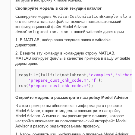
загрузите настройку к Model Advisor.
Скопируйте модель в свой текущий каталог
Скопируйте модель
AdvisorCustomizationExample.slx
и
его вспомогательные файлы, включая пользовательский
конфигурационный файл Model Advisor
demoConfiguration.json
, к вашей writeable директории.
1. В MATLAB, набор ваша текущая папка к writeable
директории.
2. Введите эту команду в командную строку MATLAB.
MATLAB копирует файлы в качестве примера в вашу writeable
директорию.
copyfile(fullfile(matlabroot,
'examples'
,
'slcheck
'prepare_cust_chk_code.m'
,
'f'
);

run(
'prepare_cust_chk_code.m'
);
Откройте модель и рассмотрите настройку Model Advisor
В этом примере вы обновите кэш информации о проверке
Model Advisor, откроете модель и рассмотрите настройку
Model Advisor. А именно, вы рассмотрите влияние, которое
настройка оказывает на пользовательский интерфейс Model
Advisor и разовую редактированием проверку.
1. Чтобы обновить кэш информации о проверке Model Advisor,