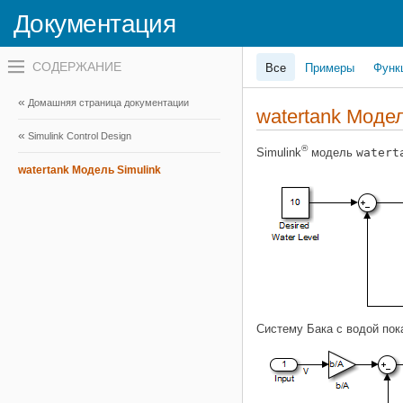
Документация
Переключатель
Все
Примеры
Функ
навигационного
меню
вне
Домашняя страница документации
холста
watertank Моде
переключатель
Simulink Control Design
навигационного
®
меню
Simulink
модель
watert
вне
watertank Модель Simulink
холста
Систему Бака с водой по