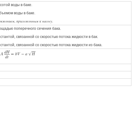
сотой воды в баке.
бъемом воды в баке.
ряжением, приложенным к насосу.
ощадью поперечного сечения бака.
стантой, связанной со скоростью потока жидкости в бак.
стантой, связанной со скоростью потока жидкости из бака.
d
H
A
=
b
V
−
a
H
G
d
t