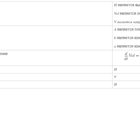
H
является вы
Vol
является о
V является нап
A
является пл
b
является кон
a
является кон
d
ение
V
o
l
=
d
t
H
V
H