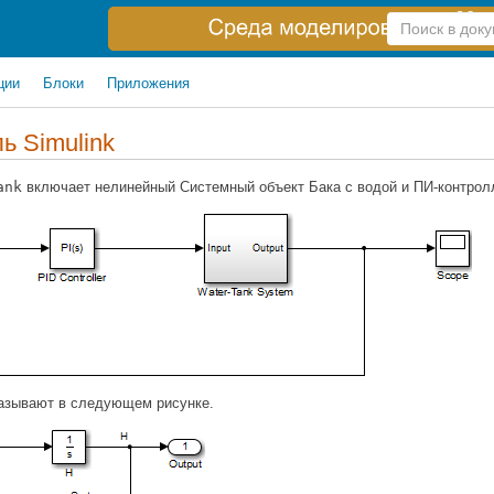
Справка
по
поиску
ции
Блоки
Приложения
ль
Simulink
ank
включает нелинейный Системный объект Бака с водой и ПИ-контролл
казывают в следующем рисунке.