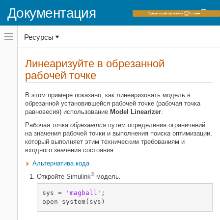
Документация
Переключатель
Ресурсы
навигационного
меню
вне
Домашняя страница документации
холста
Линеаризуйте в обрезанной
переключатель
рабочей точке
Simulink Control Design
навигационного
меню
Линеаризация
вне
В этом примере показано, как линеаризовать модель в
Основы линеаризации
холста
обрезанной установившейся рабочей точке (рабочая точка
равновесия) использование
Model Linearizer
.
Simulink Control Design
Рабочая точка
обрезается
путем определения ограничений
Линеаризация
на значения рабочей точки и выполнения поиска оптимизации,
который выполняет этим техническим требованиям и
Линеаризуйте в обрезанной
входного значения состояния.
рабочей точке
НА ЭТОЙ СТРАНИЦЕ
Альтернатива кода
Похожие темы
®
Откройте Simulink
модель.
sys = 
'magball'
;

open_system(sys)