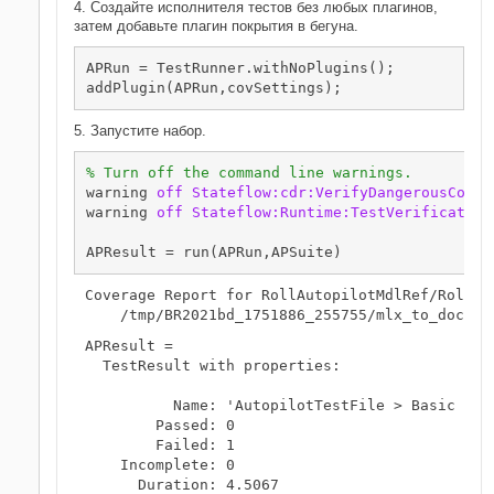
4. Создайте исполнителя тестов без любых плагинов,
затем добавьте плагин покрытия в бегуна.
APRun = TestRunner.withNoPlugins();

addPlugin(APRun,covSettings);
5. Запустите набор.
% Turn off the command line warnings.
warning 
off
Stateflow:cdr:VerifyDangerousCompa
warning 
off
Stateflow:Runtime:TestVerification
APResult = run(APRun,APSuite)
Coverage Report for RollAutopilotMdlRef/Roll Re
APResult = 

  TestResult with properties:

          Name: 'AutopilotTestFile > Basic Des
        Passed: 0

        Failed: 1

    Incomplete: 0

      Duration: 4.5067
