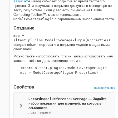
simulate
метод собирает покрытие во время тестового
прогона. Эти результаты покрытия доступны в менеджере по
Тесту результаты. Если у вас есть лицензия на Parallel
Computing Toolbox™, можно использовать
ModelCoveragePlugin
с параллельным выполнением теста.
Создание
mcp
=
sltest.plugins.ModelCoveragePlugin(
Properties
)
создает объект
mcp
плагина покрытия модели
с заданными
свойствами.
Можно также импортировать плагин, затем использовать имя
класса, чтобы создать экземпляр плагина:
import sltest.plugins.ModelCoveragePlugin

mcp = ModelCoveragePlugin(Properties)
Свойства
развернуть все
RecordModelReferenceCoverage
—
Задайте
набор покрытия для моделей, на которые
ссылаются,
ложь
|
верный