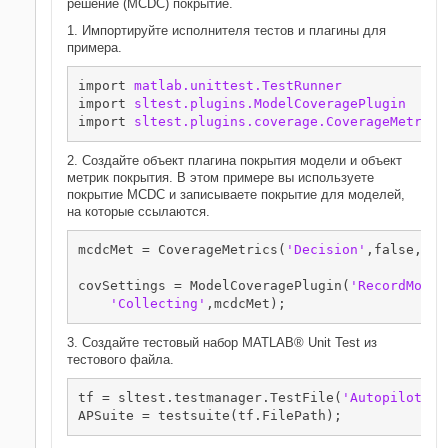
решение (MCDC) покрытие.
1. Импортируйте исполнителя тестов и плагины для
примера.
import 
matlab.unittest.TestRunner
import 
sltest.plugins.ModelCoveragePlugin
import 
sltest.plugins.coverage.CoverageMetrics
2. Создайте объект плагина покрытия модели и объект
метрик покрытия. В этом примере вы используете
покрытие MCDC и записываете покрытие для моделей,
на которые ссылаются.
mcdcMet = CoverageMetrics(
'Decision'
,false,
'Co
covSettings = ModelCoveragePlugin(
'RecordModel
'Collecting'
,mcdcMet);
3. Создайте тестовый набор MATLAB® Unit Test из
тестового файла.
tf = sltest.testmanager.TestFile(
'AutopilotTes
APSuite = testsuite(tf.FilePath);