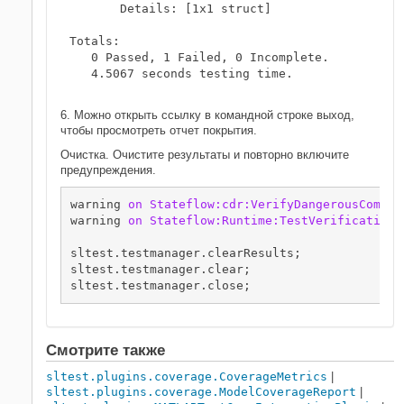
       Details: [1x1 struct]

Totals:

   0 Passed, 1 Failed, 0 Incomplete.

   4.5067 seconds testing time.

6. Можно открыть ссылку в командной строке выход,
чтобы просмотреть отчет покрытия.
Очистка. Очистите результаты и повторно включите
предупреждения.
warning 
on
Stateflow:cdr:VerifyDangerousCompar
warning 
on
Stateflow:Runtime:TestVerificationF
sltest.testmanager.clearResults;

sltest.testmanager.clear;

sltest.testmanager.close;
Смотрите также
sltest.plugins.coverage.CoverageMetrics
|
sltest.plugins.coverage.ModelCoverageReport
|