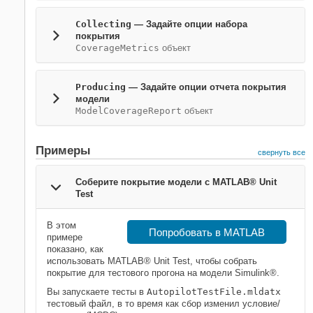
Collecting
—
Задайте опции набора
покрытия
CoverageMetrics
объект
Producing
—
Задайте опции отчета покрытия
модели
ModelCoverageReport
объект
Примеры
свернуть все
Соберите покрытие модели с MATLAB® Unit
Test
В этом
Попробовать в MATLAB
примере
показано, как
использовать MATLAB® Unit Test, чтобы собрать
покрытие для тестового прогона на модели Simulink®.
Вы запускаете тесты в
AutopilotTestFile.mldatx
тестовый файл, в то время как сбор изменил условие/