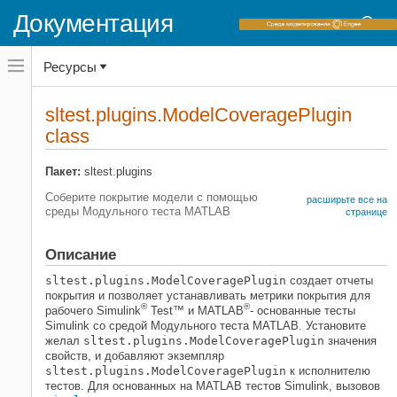
Документация
Переключатель
Ресурсы
навигационного
меню
вне
Домашняя страница документации
холста
sltest.plugins.ModelCoveragePlugin
переключатель
class
Simulink Test
навигационного
меню
Тестовые скрипты
вне
Пакет:
sltest.plugins
холста
Simulink Test
Соберите покрытие модели с помощью
расширьте все на
Непрерывная интеграция
среды Модульного теста
MATLAB
странице
класс
Описание
SLTEST.PLUGINS.MODELCOVERAGEPLUGIN
НА ЭТОЙ СТРАНИЦЕ
sltest.plugins.ModelCoveragePlugin
создает отчеты
Описание
покрытия и позволяет устанавливать метрики покрытия для
®
®
рабочего
Simulink
Test™
и MATLAB
- основанные тесты
Создание
Simulink со средой Модульного теста MATLAB. Установите
Свойства
желал
sltest.plugins.ModelCoveragePlugin
значения
Примеры
свойств, и добавляют экземпляр
sltest.plugins.ModelCoveragePlugin
к исполнителю
Смотрите также
тестов. Для основанных на MATLAB тестов Simulink, вызовов