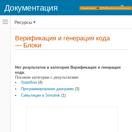
Документация
Переключатель
Ресурсы
навигационного
меню
вне
Домашняя страница документации
холста
Верификация и генерация кода
Блоки
переключатель
— Блоки
навигационного
Stateflow
меню
вне
Категории
холста
Программирование диаграмм
3
Нет результатов в категории Верификация и генерация
кода.
Симуляция в Simulink
1
Похожие категории с результатами:
Stateflow
(4)
Программирование диаграмм
(3)
Симуляция в Simulink
(1)