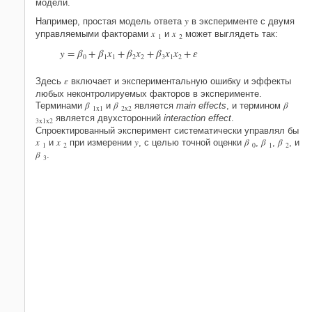
модели.
y
Например, простая модель ответа
в эксперименте с двумя
x
x
управляемыми факторами
и
может выглядеть так:
1
2
y
=
β
+
β
x
+
β
x
+
β
x
x
+
ε
0
1
1
2
2
3
1
2
ε
Здесь
включает и экспериментальную ошибку и эффекты
любых неконтролируемых факторов в эксперименте.
β
β
β
Терминами
и
является
main effects
, и термином
1x1
2x2
является двухсторонний
interaction effect
.
3x1x2
Спроектированный эксперимент систематически управлял бы
x
x
y
β
β
β
и
при измерении
, с целью точной оценки
,
,
, и
1
2
0
1
2
β
.
3