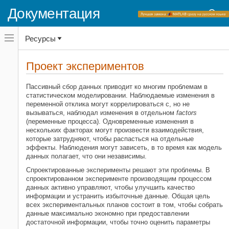
Документация
Переключатель
Ресурсы
навигационного
меню
вне
Домашняя страница документации
холста
Проект экспериментов
переключатель
Statistics and Machine Learning Toolbox
навигационного
меню
Пассивный сбор данных приводит ко многим проблемам в
Начало работы с Statistics and Machine
вне
статистическом моделировании. Наблюдаемые изменения в
Learning Toolbox
холста
переменной отклика могут коррелироваться с, но не
вызываться, наблюдал изменения в отдельном
factors
Проект экспериментов
(переменные процесса). Одновременные изменения в
нескольких факторах могут произвести взаимодействия,
которые затрудняют, чтобы распасться на отдельные
эффекты. Наблюдения могут зависеть, в то время как модель
данных полагает, что они независимы.
Спроектированные эксперименты решают эти проблемы. В
спроектированном эксперименте производящим процессом
данных активно управляют, чтобы улучшить качество
информации и устранить избыточные данные. Общая цель
всех экспериментальных планов состоит в том, чтобы собрать
данные максимально экономно при предоставлении
достаточной информации, чтобы точно оценить параметры