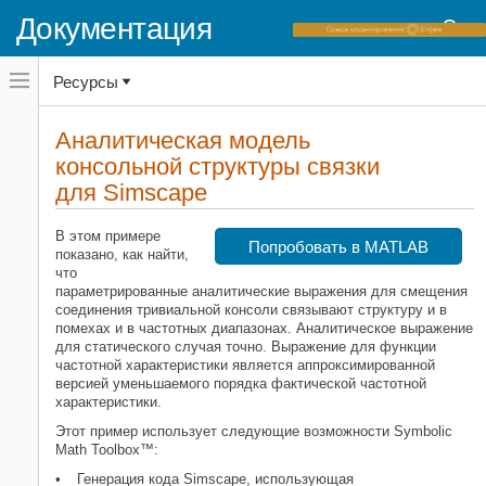
Документация
Переключатель
Ресурсы
навигационного
меню
вне
Домашняя страница документации
холста
Аналитическая модель
переключатель
консольной структуры связки
Symbolic Math Toolbox
навигационного
меню
для Simscape
Символьные расчеты в MATLAB
вне
холста
Symbolic Math Toolbox
В этом примере
Попробовать в MATLAB
Генерация кода
показано, как найти,
что
параметрированные аналитические выражения для смещения
Аналитическая модель консольной
соединения тривиальной консоли связывают структуру и в
структуры связки для Simscape
помехах и в частотных диапазонах. Аналитическое выражение
НА ЭТОЙ СТРАНИЦЕ
для статического случая точно. Выражение для функции
Задайте параметры модели
частотной характеристики является аппроксимированной
версией уменьшаемого порядка фактической частотной
Соберите панели в символьные
характеристики.
глобальные матрицы
Создайте уравнения Simscape из
Этот пример использует следующие возможности Symbolic
точного символьного решения для
Math Toolbox™:
статического случая
Генерация кода Simscape, использующая