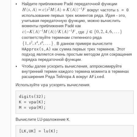
Найдите приближение Padé передаточной функции
H
s
,
A
=
c
s
2
M
A
+
K
A
−
1
F
(
)
(
(
)
(
)
)
вокруг частоты
s = 0
использование первых трех моментов ряда. Идея - это,
учитывая передаточную функцию, можно вычислить
моменты приближения Padé как
c
−
K
A
−
1
M
A
j
K
A
−
1
F
j
∈
0
,
2
,
4
,
6
,
.
.
.
(
(
)
(
)
)
(
)
, где
{
}
соответствуйте терминам степенного ряда
1
,
s
2
,
s
4
,
s
6
,
.
.
.
{
}
. В данном примере вычислите
HApprox(s,A)
как сумма первых трех терминов. Этот
подход является очень простым методом для сокращения
порядка передаточной функции.
Чтобы далее ускорить вычисления, аппроксимируйте
внутренний термин каждого термина момента в терминах
расширения Ряда Тейлора
A
вокруг
AFixed
.
Используйте
vpa
ускорять вычисления.
digits(32);

K = vpa(K);

M = vpa(M);
Вычислите LU-разложение
K
.
[LK,UK] = lu(K);