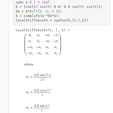
syms 
A
E
l
t
real
G = [cos(t) sin(t) 0 0; 0 0 cos(t) sin(t)];

kk = A*E/l*[1 -1;-1 1];

k = simplify(G'*kk*G);

localStiffnessFn = symfun(k,[t,l,E])


σ
σ
−
σ
−
σ
2
1
2
1


σ
σ
−
σ
−
σ



1
3
1
3





−
σ
−
σ
σ
σ


2
1
2
1
−
σ
−
σ
σ
σ
1
3
1
3
where
A
E
sin
2
t
(
)
σ
=
1
2
l
A
E
cos
t
2
(
)
σ
=
2
l
A
E
sin
t
2
(
)
σ
=
3
l