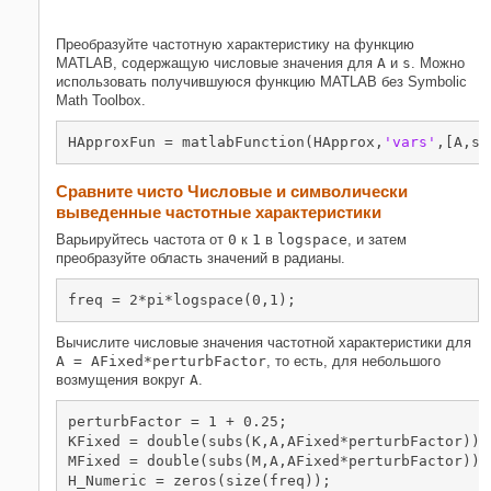
Преобразуйте частотную характеристику на функцию
MATLAB, содержащую числовые значения для
A
и
s
. Можно
использовать получившуюся функцию MATLAB без Symbolic
Math Toolbox.
HApproxFun = matlabFunction(HApprox,
'vars'
,[A,s]
Сравните чисто Числовые и символически
выведенные частотные характеристики
Варьируйтесь частота от
0
к
1
в
logspace
, и затем
преобразуйте область значений в радианы.
freq = 2*pi*logspace(0,1);
Вычислите числовые значения частотной характеристики для
A = AFixed*perturbFactor
, то есть, для небольшого
возмущения вокруг
A
.
perturbFactor = 1 + 0.25;

KFixed = double(subs(K,A,AFixed*perturbFactor));

MFixed = double(subs(M,A,AFixed*perturbFactor));
