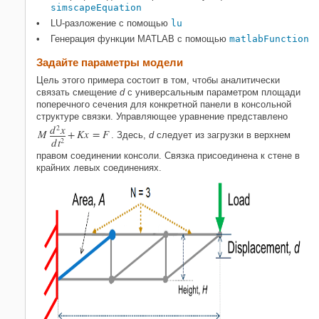
Сравните числовые и символьные
simscapeEquation
статические решения
LU-разложение с помощью
lu
Аппроксимируйте параметрическое
Генерация функции MATLAB с помощью
matlabFunction
символьное решение для частотной
характеристики
Задайте параметры модели
Сравните чисто Числовые и
символически выведенные
Цель этого примера состоит в том, чтобы аналитически
частотные характеристики
связать смещение
d
с универсальным параметром площади
поперечного сечения
для конкретной панели в консольной
структуре связки. Управляющее уравнение представлено
d
2
x
M
+
K
x
=
F
. Здесь,
d
следует из загрузки в верхнем
d
t
2
правом соединении консоли. Связка присоединена к стене в
крайних левых соединениях.