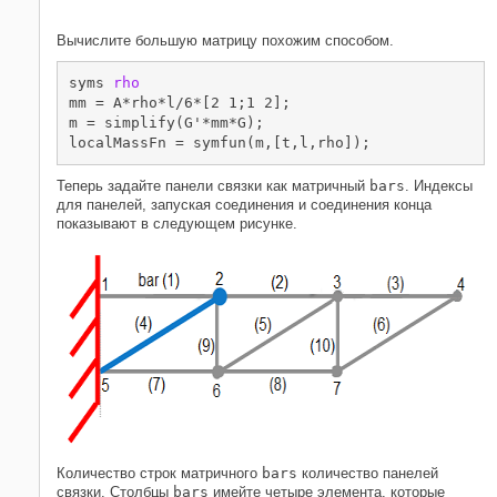
Вычислите большую матрицу похожим способом.
syms 
rho
mm = A*rho*l/6*[2 1;1 2];

m = simplify(G'*mm*G);

localMassFn = symfun(m,[t,l,rho]);
Теперь задайте панели связки как матричный
bars
. Индексы
для панелей, запуская соединения и соединения конца
показывают в следующем рисунке.
Количество строк матричного
bars
количество панелей
связки. Столбцы
bars
имейте четыре элемента, которые