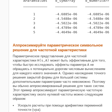
    AParamValues    d_SymArray     d_NumericArray
    ____________    ___________    ______________
         1          -4.6885e-06     -4.6885e-06  
         2          -4.5488e-06     -4.5488e-06  
         3          -4.5022e-06     -4.5022e-06  
         4          -4.4789e-06     -4.4789e-06  
         5          -4.4649e-06     -4.4649e-06  
Аппроксимируйте параметрическое символьное
решение для частотной характеристики
Параметрическое представление для частотной
характеристики
H(s,A)
может быть эффективным для того,
чтобы быстро исследовать эффекты параметра
A
не
обращаясь к потенциально дорогим числовым вычислениям
для каждого нового значения
A
. Однако нахождение точного
решения закрытой формы для большой системы
дополнительными параметрами часто невозможно. Поэтому
вы обычно аппроксимированный решение для таких систем.
Этот пример аппроксимирует параметрическую частотную
характеристику около нулевой частоты можно следующим
образом:
Ускорьте расчеты при помощи арифметики переменной
точности (
vpa
).