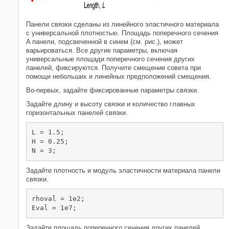
Панели связки сделаны из линейного эластичного материала
с универсальной плотностью. Площадь поперечного сечения
A
панели, подсвеченной в синем (см. рис.), может
варьироваться. Все другие параметры, включая
универсальные площади поперечного сечения других
панелей, фиксируются. Получите смещение совета при
помощи небольших и линейных предположений смещения.
Во-первых, задайте фиксированные параметры связки.
Задайте длину и высоту связки и количество главных
горизонтальных панелей связки.
L = 1.5;

H = 0.25;

N = 3;
Задайте плотность и модуль эластичности материала панели
связки.
rhoval = 1e2;

Eval = 1e7;
Задайте площадь поперечного сечения других панелей