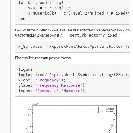
for
 k=1:numel(freq)

    sVal = 1i*freq(k);

end
Вычислите символьные значения частотной характеристики по
частотному диапазону и
A = perturbFactor*AFixed
.
H_Symbolic = HApproxFun(AFixed*perturbFactor,fre
Постройте график результатов.
figure

loglog(freq/(2*pi),abs(H_Symbolic),freq/(2*pi),a
xlabel(
'Frequency'
);

ylabel(
'Frequency Response'
);

legend(
'Symbolic'
,
'Numeric'
);