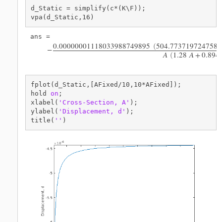
d_Static = simplify(c*(K\F));

vpa(d_Static,16)
0.00000001118033988749895
504.7737197247586
(
−
A
1.28
A
+
0.894
(
fplot(d_Static,[AFixed/10,10*AFixed]);

hold 
on
;

xlabel(
'Cross-Section, A'
);

ylabel(
'Displacement, d'
);

title(
''
)