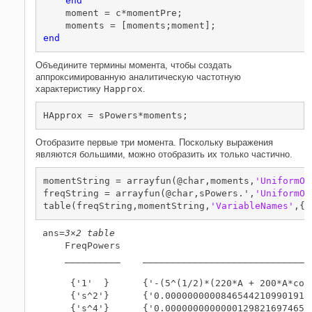
end
    moment = c*momentPre;

end
Объедините термины момента, чтобы создать
аппроксимированную аналитическую частотную
характеристику
Happrox
.
HApprox = sPowers*moments;
Отобразите первые три момента. Поскольку выражения
являются большими, можно отобразить их только частично.
momentString = arrayfun(@char,moments,
'UniformOu
freqString = arrayfun(@char,sPowers.',
'UniformOu
table(freqString,momentString,
'VariableNames'
,{
'
ans=
3×2 table
    FreqPowers                                  
    __________    ______________________________
     {'1'  }      {'-(5^(1/2)*(220*A + 200*A*cos
     {'s^2'}      {'0.00000000008465442109901911
     {'s^4'}      {'0.00000000000001298216974656