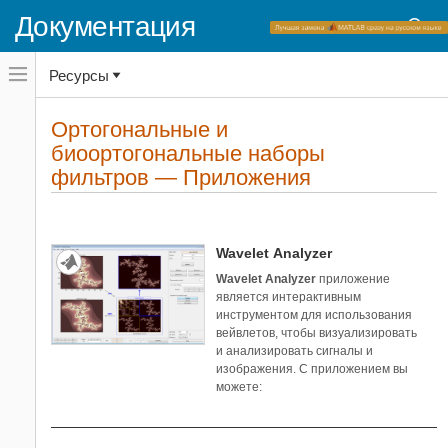
Документация
Переключатель
Ресурсы
навигационного
меню
вне
Домашняя страница документации
холста
Ортогональные и
Приложения
переключатель
биоортогональные наборы
навигационного
Wavelet Toolbox
меню
фильтров — Приложения
Наборы фильтров
вне
холста
Категории
Ортогональные и
1
Wavelet Analyzer
биоортогональные наборы
Wavelet Analyzer
приложение
фильтров
является интерактивным
инструментом для использования
вейвлетов, чтобы визуализировать
и анализировать сигналы и
изображения. С приложением вы
можете: