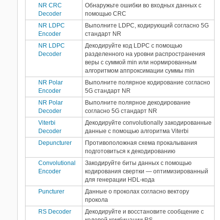
NR CRC
Обнаружьте ошибки во входных данных с
Decoder
помощью CRC
NR LDPC
Выполните LDPC, кодирующий согласно 5G
Encoder
стандарт NR
NR LDPC
Декодируйте код LDPC с помощью
Decoder
разделенного на уровни распространения
веры с суммой min или нормированным
алгоритмом аппроксимации суммы min
NR Polar
Выполните полярное кодирование согласно
Encoder
5G стандарт NR
NR Polar
Выполните полярное декодирование
Decoder
согласно 5G стандарт NR
Viterbi
Декодируйте convolutionally закодированные
Decoder
данные с помощью алгоритма Viterbi
Depuncturer
Противоположная схема прокалывания
подготовиться к декодированию
Convolutional
Закодируйте биты данных с помощью
Encoder
кодирования свертки — оптимизированный
для генерации HDL-кода
Puncturer
Данные о проколах согласно вектору
прокола
RS Decoder
Декодируйте и восстановите сообщение с