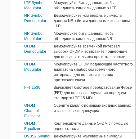
LTE Symbol
Модулируйте биты данных, чтобы
Modulator
объединить символы данных о LTE
NR Symbol
Демодулируйте комплексные символы
Demodulator
данных NR к битам данных или значениям
LLR
NR Symbol
Модулируйте биты данных, чтобы
Modulator
объединить символы данных NR
OFDM
Демодулируйте временной интервал
Demodulator
выборки OFDM и возвратите поднесущие
для пользовательских протоколов связи
OFDM
Модулируйте OFDM поднесущие частотного
Modulator
диапазона к выборкам временного
интервала для пользовательских
протоколов связи
FFT 1536
Вычисляет быстрое преобразование Фурье
(FFT) для полосы пропускания передачи
стандарта LTE 15 МГц
OFDM
Оцените канал с помощью входных данных
Channel
и ссылочных поднесущих
Estimator
OFDM
Компенсируйте данные OFDM с помощью
Equalizer
оценок канала
DVBS2 Symbol
Демодулируйте комплексные символы