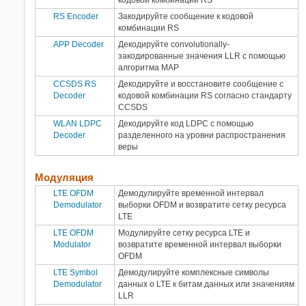
кодовой комбинации RS
RS Encoder
Закодируйте сообщение к кодовой
комбинации RS
APP Decoder
Декодируйте convolutionally-
закодированные значения LLR с помощью
алгоритма MAP
CCSDS RS
Декодируйте и восстановите сообщение с
Decoder
кодовой комбинации RS согласно стандарту
CCSDS
WLAN LDPC
Декодируйте код LDPC с помощью
Decoder
разделенного на уровни распространения
веры
Модуляция
LTE OFDM
Демодулируйте временной интервал
Demodulator
выборки OFDM и возвратите сетку ресурса
LTE
LTE OFDM
Модулируйте сетку ресурса LTE и
Modulator
возвратите временной интервал выборки
OFDM
LTE Symbol
Демодулируйте комплексные символы
Demodulator
данных о LTE к битам данных или значениям
LLR