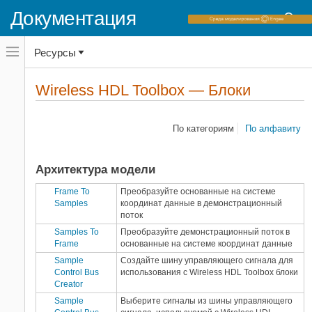
Документация
Simulink 3D Animation
Simulink Control Design
Переключатель
Simulink Design Optimization
Ресурсы
навигационного
меню
Simulink Desktop Real-Time
вне
Домашняя страница документации
Simulink PLC Coder
холста
Wireless HDL Toolbox — Блоки
Блоки
переключатель
Simulink Real-Time
навигационного
Simulink Requirements
меню
Категории
вне
По категориям
По алфавиту
Simulink Test
холста
SoC Blockset
Stateflow
Архитектура модели
Statistics and Machine Learning
Frame To
Преобразуйте основанные на системе
Toolbox
Samples
координат данные в демонстрационный
System Composer
поток
System Identification Toolbox
Samples To
Преобразуйте демонстрационный поток в
UAV Toolbox
Frame
основанные на системе координат данные
Vehicle Network Toolbox
Sample
Создайте шину управляющего сигнала для
Control Bus
использования с
Wireless HDL Toolbox
блоки
Wireless HDL Toolbox
Creator
Архитектура модели
4
Sample
Выберите сигналы из шины управляющего
Оптимизированная HDL
34