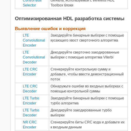
Control Bus
сигнала, используемой с
Wireless HDL
разработка системы
Selector
Toolbox
блоки
Генерация HDL-кода и
2
развертывание
Оптимизированная HDL разработка системы
WLAN Toolbox
Выявление ошибок и коррекция
LTE
Закодируйте бинарные выборки с помощью
Расширенные
возможности
Convolutional
кусающего хвост сверточного алгоритма
Encoder
Генерация C/C++ кода
40
LTE
Декодируйте сверточно закодированные
Генерация HDL кода
36
Convolutional
выборки с помощью алгоритма Viterbi
Decoder
LTE CRC
Сгенерируйте контрольную сумму и
Encoder
добавьте, чтобы ввести демонстрационный
поток
LTE CRC
Обнаружьте ошибки во входных выборках с
Decoder
помощью контрольной суммы
LTE Turbo
Закодируйте бинарные выборки с помощью
Encoder
турбо алгоритма
LTE Turbo
Декодируйте закодированные турбо
Decoder
выборки
NR CRC
Сгенерируйте биты CRC кода и добавьте их
Encoder
к входным данным