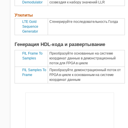
Demodulator
созвездия к набору значений LLR
Утилиты
LTE Gold
Сгенерируйте последовательность Голда
Sequence
Generator
Генерация HDL-кода и развертывание
FIL Frame To
Преобразуйте основанные на системе
Samples
координат данные в демонстрационный
поток для FPGA в цикле
FIL Samples To
Преобразуйте демонстрационный поток от
Frame
FPGA в цикле к основанным на системе
координат данным