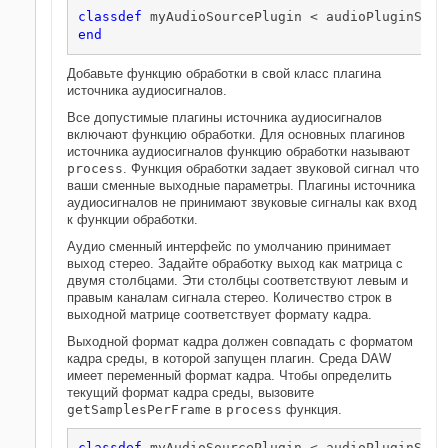
classdef
end
Добавьте функцию обработки в свой класс плагина
источника аудиосигналов.
Все допустимые плагины источника аудиосигналов
включают функцию обработки. Для основных плагинов
источника аудиосигналов функцию обработки называют
process
. Функция обработки задает звуковой сигнал что
ваши сменные выходные параметры. Плагины источника
аудиосигналов не принимают звуковые сигналы как вход
к функции обработки.
Аудио сменный интерфейс по умолчанию принимает
выход стерео. Задайте обработку выход как матрица с
двумя столбцами. Эти столбцы соответствуют левым и
правым каналам сигнала стерео. Количество строк в
выходной матрице соответствует формату кадра.
Выходной формат кадра должен совпадать с форматом
кадра среды, в которой запущен плагин. Среда DAW
имеет переменный формат кадра. Чтобы определить
текущий формат кадра среды, вызовите
getSamplesPerFrame
в
process
функция.
classdef
 myAudioSourcePlugin < audioPluginSourc