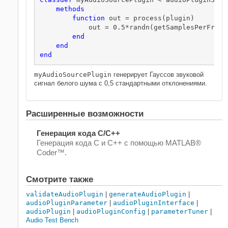
methods
function
 out = process(plugin)

            out = 0.5*randn(getSamplesPerFrame(
end
end
end
myAudioSourcePlugin
генерирует Гауссов звуковой
сигнал белого шума с 0,5 стандартными отклонениями.
Расширенные возможности
Генерация кода C/C++
Генерация кода C и C++ с помощью MATLAB®
Coder™.
Смотрите также
validateAudioPlugin
|
generateAudioPlugin
|
audioPluginParameter
|
audioPluginInterface
|
audioPlugin
|
audioPluginConfig
|
parameterTuner
|
Audio Test Bench