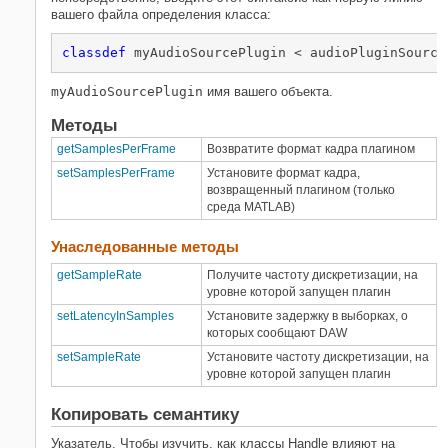
вашего файла определения класса:
classdef
 myAudioSourcePlugin < audioPluginSource
myAudioSourcePlugin
имя вашего объекта.
Методы
getSamplesPerFrame
Возвратите формат кадра плагином
setSamplesPerFrame
Установите формат кадра,
возвращенный плагином (только
среда
MATLAB
)
Унаследованные методы
getSampleRate
Получите частоту дискретизации, на
уровне которой запущен плагин
setLatencyInSamples
Установите задержку в выборках, о
которых сообщают DAW
setSampleRate
Установите частоту дискретизации, на
уровне которой запущен плагин
Копировать семантику
Указатель. Чтобы изучить, как классы Handle влияют на