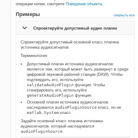
операции копии, смотрите
Поведение объекта
.
Примеры
свернуть все
Спроектируйте допустимый аудио плагин
Спроектируйте допустимый основной класс плагина
источника аудиосигналов
Терминология:
Допустимый плагин источника аудиосигналов
является тем, который может быть развернут в среде
цифровой звуковой рабочей станции (DAW). Чтобы
подтвердить его, используйте
validateAudioPlugin
функция. Чтобы
сгенерировать его, используйте
generateAudioPlugin
функция.
Основной плагин источника аудиосигналов
наследовался
audioPluginSource
класс, но не
matlab.System
класс.
Задайте основной класс плагина источника
аудиосигналов, который наследовался
audioPluginSource
.