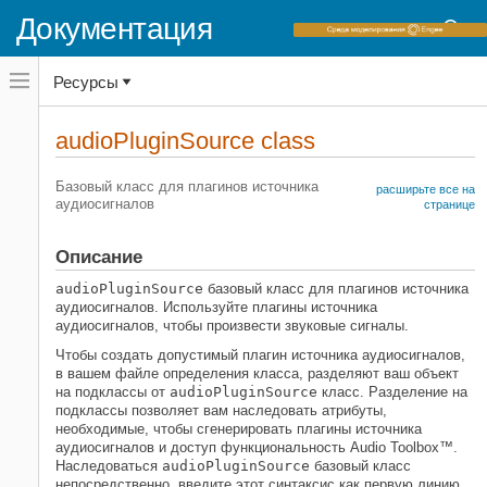
Документация
Переключатель
Ресурсы
навигационного
меню
вне
Домашняя страница документации
холста
audioPluginSource class
переключатель
Audio Toolbox
навигационного
меню
Базовый класс для плагинов источника
Аудио сменное создание и хостинг
расширьте все на
вне
аудиосигналов
странице
холста
класс audioPluginSource
НА ЭТОЙ СТРАНИЦЕ
Описание
Описание
audioPluginSource
базовый класс для плагинов источника
Методы
аудиосигналов. Используйте плагины источника
аудиосигналов, чтобы произвести звуковые сигналы.
Копировать семантику
Примеры
Чтобы создать допустимый плагин источника аудиосигналов,
в вашем файле определения класса, разделяют ваш объект
Расширенные возможности
на подклассы от
audioPluginSource
класс. Разделение на
Смотрите также
подклассы позволяет вам наследовать атрибуты,
необходимые, чтобы сгенерировать плагины источника
аудиосигналов и доступ функциональность Audio Toolbox™.
Наследоваться
audioPluginSource
базовый класс
непосредственно, введите этот синтаксис как первую линию