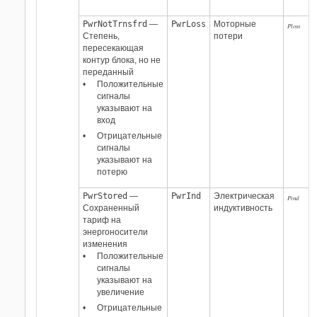
PwrNotTrnsfrd
—
PwrLoss
Моторные
Ploss
Степень,
потери
пересекающая
контур блока, но не
переданный
Положительные
сигналы
указывают на
вход
Отрицательные
сигналы
указывают на
потерю
PwrStored
—
PwrInd
Электрическая
Pind
Сохраненный
индуктивность
тариф на
энергоносители
изменения
Положительные
сигналы
указывают на
увеличение
Отрицательные