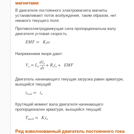
магнитами
В двигателе постоянного электромагнита магниты
устанавливают поток возбуждения, таким образом, нет
никакого текущего поля.
Противоэлектродвижущая сила пропорциональна валу
двигателя угловая скорость:
E
M
F
=
K
ω
t
Напряжением якоря дают:
d
i
a
V
=
L
+
R
i
+
E
M
F
a
a
a
a
d
t
Двигатель начинающего текущая загрузка равен арматуре,
вьющейся текущий:
i
=
i
l
o
a
d
a
Крутящий момент вала двигателя начинающего
пропорционален арматуре, вьющейся текущий:
T
=
K
i
m
e
c
h
t
a
Ряд взволнованный двигатель постоянного тока