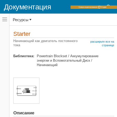
Документация
Переключатель
Ресурсы
навигационного
меню
вне
Домашняя страница документации
холста
Starter
переключатель
Powertrain Blockset
навигационного
Начинающий как двигатель постоянного
расширьте все на
меню
тока
Аккумулирование энергии
странице
вне
холста
Starter
Библиотека:
Powertrain Blockset / Аккумулирование
энергии и Вспомогательный Диск /
НА ЭТОЙ СТРАНИЦЕ
Начинающий
Описание
Порты
Параметры
Примеры модели
Ссылки
Расширенные возможности
Смотрите также
Описание