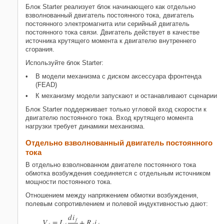
Блок
Starter
реализует блок начинающего как отдельно
взволнованный двигатель постоянного тока, двигатель
постоянного электромагнита или серийный двигатель
постоянного тока связи. Двигатель действует в качестве
источника крутящего момента к двигателю внутреннего
сгорания.
Используйте блок
Starter
:
В модели механизма с диском аксессуара фронтенда
(FEAD)
К механизму модели запускают и останавливают сценарии
Блок
Starter
поддерживает только угловой вход скорости к
двигателю постоянного тока. Вход крутящего момента
нагрузки требует динамики механизма.
Отдельно взволнованный двигатель постоянного
тока
В отдельно взволнованном двигателе постоянного тока
обмотка возбуждения соединяется с отдельным источником
мощности постоянного тока.
Отношением между напряжением обмотки возбуждения,
полевым сопротивлением и полевой индуктивностью дают:
d
i
f
V
=
L
+
R
i