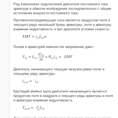
Ряд взволновал подключения двигателя постоянного тока
арматура и обмотки возбуждения последовательно с общим
источником мощности постоянного тока.
Противоэлектродвижущая сила является продуктом поля и
текущего ряда начальной буквы арматуры, поля и арматуры
взаимная индуктивность и вал двигателя угловая скорость:
E
M
F
=
i
L
ω
a
f
a
f
Полем и арматурой извилистое напряжение дают:
d
i
a
f
V
=
L
+
R
i
+
E
M
F
a
f
s
e
r
s
e
r
a
f
d
t
Двигатель начинающего текущая загрузка равен полю и
текущему ряду арматуры:
i
=
i
l
o
a
d
a
f
Крутящий момент вала двигателя начинающего является
продуктом поля в квадрате и текущего ряда арматуры и поля
и арматуры взаимная индуктивность:
T
=
i
L
2
m
e
c
h
a
f
a
f