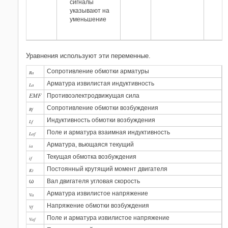
сигналы
указывают на
уменьшение
Уравнения используют эти переменные.
Сопротивление обмотки арматуры
Ra
Арматура извилистая индуктивность
La
EMF
Противоэлектродвижущая сила
Сопротивление обмотки возбуждения
Rf
Индуктивность обмотки возбуждения
Lf
Поле и арматура взаимная индуктивность
Laf
Арматура, вьющаяся текущий
ia
Текущая обмотка возбуждения
if
Постоянный крутящий момент двигателя
Kt
ω
Вал двигателя угловая скорость
Арматура извилистое напряжение
Va
Напряжение обмотки возбуждения
Vf
Поле и арматура извилистое напряжение
Vaf