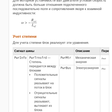
Для моторной устойчивости вал двигателя угловая скорость
должна быть больше отношения подключенного
последовательно поля и сопротивления якоря к взаимной
индуктивности:
R
s
e
r
ω
>
−
L
a
f
Учет степени
Для учета степени блок реализует эти уравнения.
Сигнал шины
Описание
Перем
PwrInfo
PwrTrnsfrd
—
PwrMtr
Механическая
Pmot
Степень
энергия
передается между
PwrBus
Электроэнергия
Pbus
блоками
Положительные
сигналы
указывают на
поток в блок
Отрицательные
сигналы
указывают,
вытекают из
блока