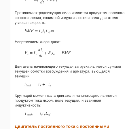
f
f
f
f
d
t
Противоэлектродвижущая сила является продуктом полевого
сопротивления, взаимной индуктивности и вала двигателя
угловая скорость:
E
M
F
=
L
i
L
ω
a
f
a
f
Напряжением якоря дают:
d
i
a
V
=
L
+
R
i
+
E
M
F
a
a
a
a
d
t
Двигатель начинающего текущая загрузка является суммой
текущей обмотки возбуждения и арматура, вьющаяся
текущий:
i
=
i
+
i
l
o
a
d
f
a
Крутящий момент вала двигателя начинающего является
продуктом тока якоря, поле текущая, и взаимная
индуктивность:
T
=
i
i
L
m
e
c
h
a
f
a
f
Двигатель постоянного тока с постоянными