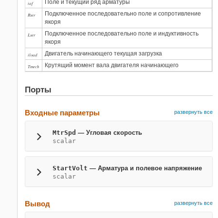
Поле и текущий ряд арматуры
iaf
Подключенное последовательно поле и сопротивление
Rser
якоря
Подключенное последовательно поле и индуктивность
Lser
якоря
Двигатель начинающего текущая загрузка
iload
Крутящий момент вала двигателя начинающего
Tmech
Порты
Входные параметры
развернуть все
MtrSpd
— Угловая скорость
scalar
StartVolt
— Арматура и полевое напряжение
scalar
Вывод
развернуть все