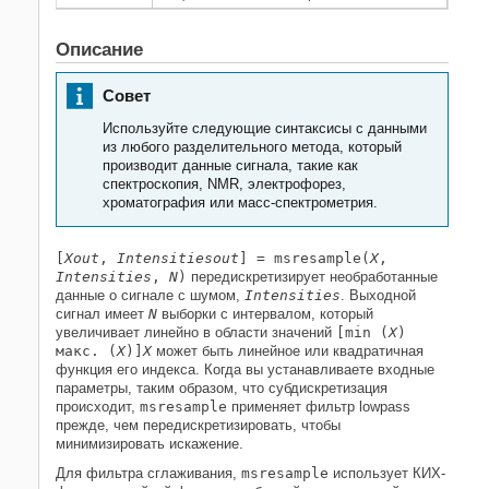
Описание
Совет
Используйте следующие синтаксисы с данными
из любого разделительного метода, который
производит данные сигнала, такие как
спектроскопия, NMR, электрофорез,
хроматография или масс-спектрометрия.
[
Xout
,
Intensitiesout
] = msresample(
X
,
Intensities
,
N
)
передискретизирует необработанные
данные о сигнале с шумом,
Intensities
. Выходной
сигнал имеет
N
выборки с интервалом, который
увеличивает линейно в области значений
[min (
X
)
макс. (
X
)]
X
может быть линейное или квадратичная
функция его индекса. Когда вы устанавливаете входные
параметры, таким образом, что субдискретизация
происходит,
msresample
применяет фильтр lowpass
прежде, чем передискретизировать, чтобы
минимизировать искажение.
Для фильтра сглаживания,
msresample
использует КИХ-