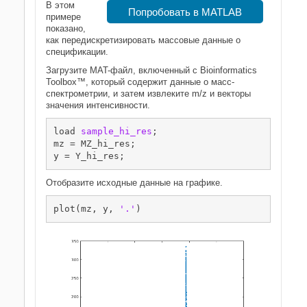
В этом
Попробовать в MATLAB
примере
показано,
как передискретизировать массовые данные о
спецификации.
Загрузите MAT-файл, включенный с Bioinformatics
Toolbox™, который содержит данные о масс-
спектрометрии, и затем извлеките m/z и векторы
значения интенсивности.
load 
sample_hi_res
;

mz = MZ_hi_res;

y = Y_hi_res;
Отобразите исходные данные на графике.
plot(mz, y, 
'.'
)