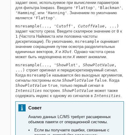
задает окно, используемое при вычислении параметров
для фильтра lowpass. Введите
'Flattop'
,
'Blackman'
,
'Hamming
', или
'Hanning'
. Значением по умолчанию
является
'Flattop'
.
msresample(..., 'Cutoff',
CutoffValue
, ...)
задает частоту среза. Введите скалярное значение от
0
к
1
(Частота Найквиста или половина частоты
дискретизации). По умолчанию,
msresample
оценивает
значение сокращения путем осмотра разделительных
единичных векторов,
X
и
XOut
. Однако частота среза
может быть недооценена если
X
имеет аномалии.
msresample(..., 'ShowPlot',
ShowPlotValue
,
...)
строит оригинал и передискретизируемый сигнал.
Когда
msresample
называется без выходных аргументов,
сигналы построены если
ShowPlotValue
false
. Когда
ShowPlotValue
true
, только первый сигнал в
Intensities
построен.
ShowPlotValue
может также
содержать индекс к одному из сигналов в
Intensities
.
Совет
Анализ данных LC/MS требует расширенных
объемов памяти от операционной системы.
Если вы получаете ошибки, связанные с