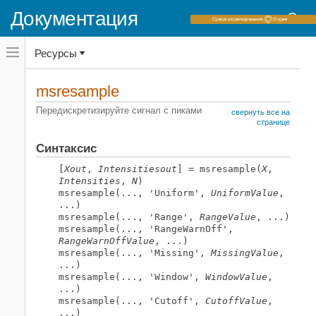
Документация
Переключатель
Ресурсы
навигационного
меню
вне
Домашняя страница документации
холста
msresample
переключатель
Bioinformatics Toolbox
навигационного
Передискретизируйте сигнал с пиками
свернуть все на
меню
Масс-спектрометрия и биоаналитика
странице
вне
Предварительная обработка
холста
Синтаксис
msresample
[
Xout
,
Intensitiesout
] = msresample(
X
,
НА ЭТОЙ СТРАНИЦЕ
Intensities
,
N
)
msresample(..., 'Uniform',
UniformValue
,
Синтаксис
...)
Аргументы
msresample(..., 'Range',
RangeValue
, ...)
msresample(..., 'RangeWarnOff',
Описание
RangeWarnOffValue
, ...)
Примеры
msresample(..., 'Missing',
MissingValue
,
Смотрите также
...)
msresample(..., 'Window',
WindowValue
,
...)
msresample(..., 'Cutoff',
CutoffValue
,
...)