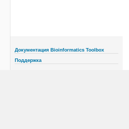
Документация Bioinformatics Toolbox
Поддержка
© 1994-2021 The MathWorks, Inc.
Условия использования
Патенты
Торговые марки
Список благодарностей