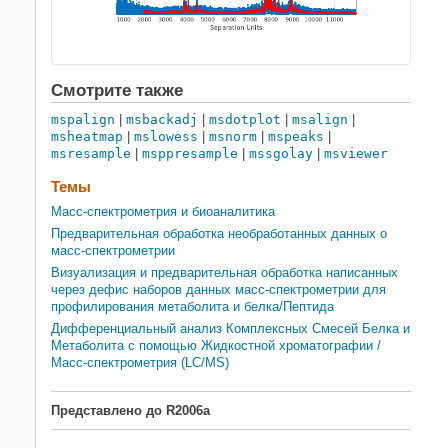
Смотрите также
mspalign
|
msbackadj
|
msdotplot
|
msalign
|
msheatmap
|
mslowess
|
msnorm
|
mspeaks
|
msresample
|
msppresample
|
mssgolay
|
msviewer
Темы
Масс-спектрометрия и биоаналитика
Предварительная обработка необработанных данных о
масс-спектрометрии
Визуализация и предварительная обработка написанных
через дефис наборов данных масс-спектрометрии для
профилирования метаболита и белка/Пептида
Дифференциальный анализ Комплексных Смесей Белка и
Метаболита с помощью Жидкостной хроматографии /
Масс-спектрометрия (LC/MS)
Представлено до R2006a