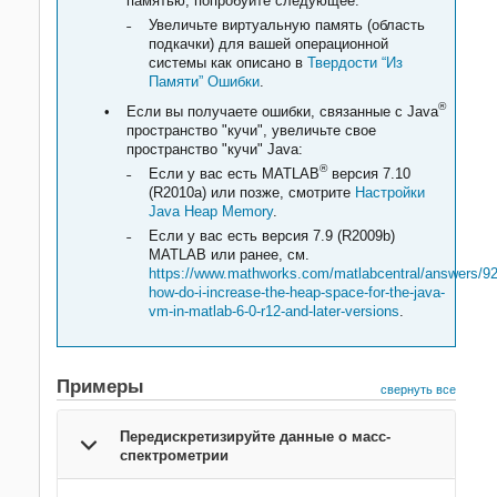
памятью, попробуйте следующее:
Увеличьте виртуальную память (область
подкачки) для вашей операционной
системы как описано в
Твердости “Из
Памяти” Ошибки
.
®
Если вы получаете ошибки, связанные с Java
пространство "кучи", увеличьте свое
пространство "кучи" Java:
®
Если у вас есть MATLAB
версия 7.10
(R2010a) или позже, смотрите
Настройки
Java Heap Memory
.
Если у вас есть версия 7.9 (R2009b)
MATLAB или ранее, см.
https://www.mathworks.com/matlabcentral/answers/9
how-do-i-increase-the-heap-space-for-the-java-
vm-in-matlab-6-0-r12-and-later-versions
.
Примеры
свернуть все
Передискретизируйте данные о масс-
спектрометрии