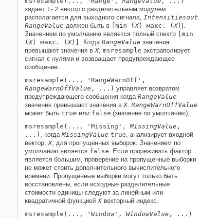
msresample(..., 'Range',
RangeValue
, ...)
задает
1
-
2
вектор с разделительным модулем
располагается для выходного сигнала,
Intensitiesout
.
RangeValue
должен быть в
[min (
X
) макс. (
X
)
].
Значением по умолчанию является полный спектр
[min
(
X
) макс. (
X
)]
. Когда
RangeValue
значения
превышают значения в
X
,
msresample
экстраполирует
сигнал с нулями и возвращает предупреждающее
сообщение.
msresample(..., 'RangeWarnOff',
RangeWarnOffValue
, ...)
управляет возвратом
предупреждающего сообщения когда
RangeValue
значения превышают значения в
X
.
RangeWarnOffValue
может быть
true
или
false
(значение по умолчанию).
msresample(..., 'Missing',
MissingValue
,
...)
, когда
MissingValue
true
, анализирует входной
вектор,
X
, для пропущенных выборок. Значением по
умолчанию является
false
. Если прореживать фактор
является большим, проверение на пропущенные выборки
не может стоить дополнительного вычислительного
времени. Пропущенные выборки могут только быть
восстановлены, если исходные разделительные
стоимости единицы следуют за линейным или
квадратичной функцией
X
векторный индекс.
msresample(..., 'Window',
WindowValue
, ...)