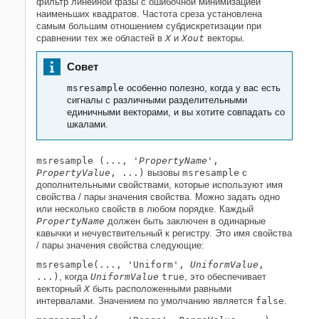
фильтр линейной фазы с ошибочной минимизацией
наименьших квадратов. Частота среза установлена
самым большим отношением субдискретизации при
сравнении тех же областей в
X
и
Xout
векторы.
Совет
msresample
особенно полезно, когда у вас есть
сигналы с различными разделительными
единичными векторами, и вы хотите совпадать со
шкалами.
msresample (..., '
PropertyName
',
PropertyValue
, ...)
вызовы
msresample
с
дополнительными свойствами, которые используют имя
свойства / пары значения свойства. Можно задать одно
или несколько свойств в любом порядке. Каждый
PropertyName
должен быть заключен в одинарные
кавычки и нечувствительный к регистру. Это имя свойства
/ пары значения свойства следующие:
msresample(..., 'Uniform',
UniformValue
,
...)
, когда
UniformValue
true
, это обеспечивает
векторный
X
быть расположенными равными
интервалами. Значением по умолчанию является
false
.