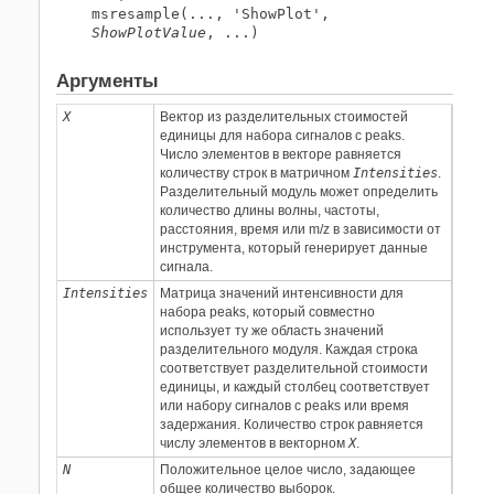
msresample(..., 'ShowPlot',
ShowPlotValue
, ...)
Аргументы
X
Вектор из разделительных стоимостей
единицы для набора сигналов с peaks.
Число элементов в векторе равняется
количеству строк в матричном
Intensities
.
Разделительный модуль может определить
количество длины волны, частоты,
расстояния, время или m/z в зависимости от
инструмента, который генерирует данные
сигнала.
Intensities
Матрица значений интенсивности для
набора peaks, который совместно
использует ту же область значений
разделительного модуля. Каждая строка
соответствует разделительной стоимости
единицы, и каждый столбец соответствует
или набору сигналов с peaks или время
задержания. Количество строк равняется
числу элементов в векторном
X
.
N
Положительное целое число, задающее
общее количество выборок.