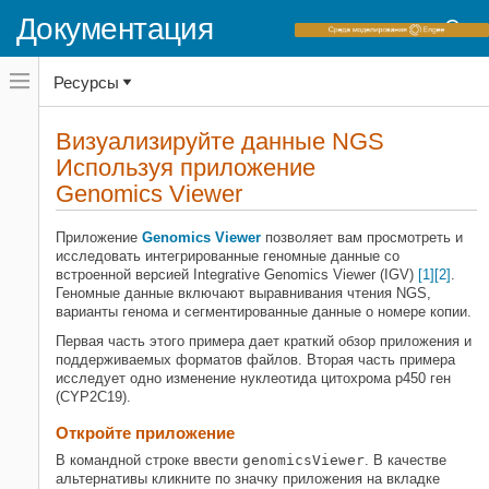
Документация
Переключатель
Ресурсы
навигационного
меню
вне
Домашняя страница документации
холста
Визуализируйте данные NGS
переключатель
Используя приложение
Bioinformatics Toolbox
навигационного
меню
Genomics Viewer
Высокопроизводительное
вне
секвенирование
холста
Импорт данных
Приложение
Genomics Viewer
позволяет вам просмотреть и
исследовать интегрированные геномные данные со
Bioinformatics Toolbox
встроенной версией Integrative Genomics Viewer (IGV)
[1]
[2]
.
Геномные данные включают выравнивания чтения NGS,
Высокопроизводительное
варианты генома и сегментированные данные о номере копии.
секвенирование
Предварительная обработка
Первая часть этого примера дает краткий обзор приложения и
поддерживаемых форматов файлов. Вторая часть примера
Bioinformatics Toolbox
исследует одно изменение нуклеотида цитохрома p450 ген
(CYP2C19).
Высокопроизводительное
секвенирование
Откройте приложение
Выравнивание
В командной строке ввести
genomicsViewer
. В качестве
альтернативы кликните по значку приложения на вкладке