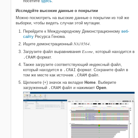
посетите
здесь
.
Исследуйте высокие данные о покрытии
Можно посмотреть на высокие данные о покрытии из той же
выборки, чтобы видеть случаи этой мутации.
Перейдите к Международному Демонстрационному
веб-
сайту
Ресурса Генома.
NA18564
Ищите демонстрационный
.
Exome
Загрузите файл выравнивания
, который находится в
.CRAM
формат.
Также загрузите соответствующий индексный файл,
который находится в
.CRAI
формат. Сохраните файл в
том же месте как источник
.CRAM
файл.
Щелкните (+) значок на вкладке
Home
. Выберите
загруженный
.CRAM
файл и нажимает
Open
.