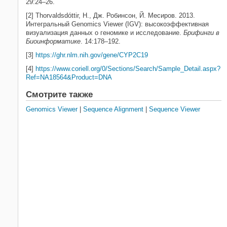
29:24–26.
[2] Thorvaldsdóttir, H., Дж. Робинсон, Й. Месиров. 2013.
Интегральный Genomics Viewer (IGV): высокоэффективная
визуализация данных о геномике и исследование.
Брифинги в
Биоинформатике
. 14:178–192.
[3]
https://ghr.nlm.nih.gov/gene/CYP2C19
[4]
https://www.coriell.org/0/Sections/Search/Sample_Detail.aspx?
Ref=NA18564&Product=DNA
Смотрите также
Genomics Viewer
|
Sequence Alignment
|
Sequence Viewer