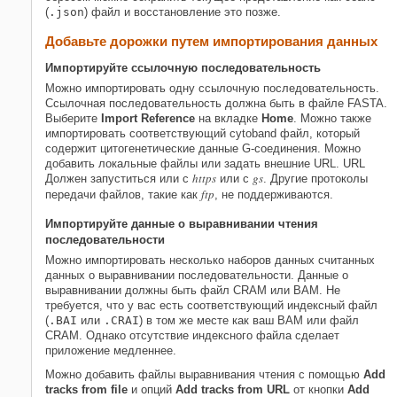
(
.json
) файл и восстановление это позже.
Добавьте дорожки путем импортирования данных
Импортируйте ссылочную последовательность
Можно импортировать одну ссылочную последовательность.
Ссылочная последовательность должна быть в файле FASTA.
Выберите
Import Reference
на вкладке
Home
. Можно также
импортировать соответствующий cytoband файл, который
содержит цитогенетические данные G-соединения. Можно
добавить локальные файлы или задать внешние URL. URL
https
gs
Должен запуститься или с
или с
. Другие протоколы
ftp
передачи файлов, такие как
, не поддерживаются.
Импортируйте данные о выравнивании чтения
последовательности
Можно импортировать несколько наборов данных считанных
данных о выравнивании последовательности. Данные о
выравнивании должны быть файл CRAM или BAM. Не
требуется, что у вас есть соответствующий индексный файл
(
.BAI
или
.CRAI
) в том же месте как ваш BAM или файл
CRAM. Однако отсутствие индексного файла сделает
приложение медленнее.
Можно добавить файлы выравнивания чтения с помощью
Add
tracks from file
и опций
Add tracks from URL
от кнопки
Add