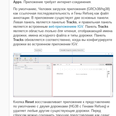
Apps
. Приложение требует интернет-соединения.
Визуализируйте данные NGS
По умолчанию, Человек загрузок приложения (GRCh38/hg38)
Используя приложение Genomics
как ссылочная последовательность и Гены Refseq как файл
Viewer
аннотации. В приложении существует две основных панели.
Левая панель является панелью
Tracks
, и правильная панель
НА ЭТОЙ СТРАНИЦЕ
является встроенным
веб-приложением IGV
. Панель
Tracks
Откройте приложение
является областью
только для чтения
, отображающей имена
Добавьте дорожки путем
дорожки, имена исходного файла и типы дорожки. Панель
импортирования данных
Tracks
обновляется соответственно, когда вы конфигурируете
дорожки во встроенном приложении IGV.
Визуализируйте одно изменение
нуклеотида цитохрома P450
Ссылки
Смотрите также
Кнопка
Reset
восстанавливает приложение к представлению
по умолчанию с двумя дорожками (HG38 с Генами Refseq) и
удаляет любые другие существующие дорожки. Перед
сбросом можно сохранить текущее представление как сеанс