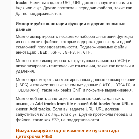
tracks
. Если вы задаете URL, URL должен запуститься или с
https
gs
или с
. Другие протоколы передачи файлов, такие как
ftp
, не поддерживаются.
Импортируйте аннотации функции и другие геномные
данные
Можно импортировать несколько наборов аннотаций функции
из нескольких файлов, которые содержат данные для одной
ссылочной последовательности. Поддерживаемые файлы
аннотации:
.BED
,
.GFF
,
.GFF3
, и
.GTF
.
Можно также импортировать структурные варианты (.VCF) и
визуализировать генетические изменения, такие как вставки и
удаления.
Можно просмотреть сегментированные данные о номере копии
(
.SEG
) и количественные геномные данные (
.WIG
,
.BIGWIG
, и
.BEDGRAPH
), такие как peaks ChIP и покрытие выравнивания.
Можно добавить аннотацию и геномные файлы данных с
помощью
Add tracks from file
и опций
Add tracks from URL
от
кнопки
Add tracks
. Если вы задаете URL, URL должен
https
gs
запуститься или с
или с
. Другие протоколы передачи
FTP
файлов, такие как
, не поддерживаются.
Визуализируйте одно изменение нуклеотида
цитохрома P450