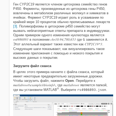
Ген
CYP2C19
является членом цитохрома семейство генов
P450. Ферменты, произведенные из цитохрома гены P450,
вовлечены в метаболизм различных молекул и химикатов в
ячейках. Фермент CYP2C19 играет роль в усваивании по
крайней мере 10 процентов обычно прописываемых лекарств
[3]
. Полиморфизмы в цитохроме p450 семейство могут
вызвать неблагоприятные ответы препарата в индивидуумах.
Одним примером одного изменения нуклеотида является
rs4986893
chr10:94,780,653
в положении
где
G
заменяется
A
.
CYP2C19*3
Этот аллельный вариант также известен как
.
Следующие шаги показывают, как визуализировать такое
изменение приложения с помощью и низкого покрытия и
высоких данных о покрытии.
Загрузите файл сеанса
В целях этого примера начните с файла сеанса, который
имеет некоторые предварительно загруженные дорожки.
Чтобы загрузить файл, нажмите
Open
. Перейдите к
matlabroot\examples\bioinfo\
matlabroot
, где
является папкой,
®
где вы установили MATLAB
. Выберите
rs4986893.json
.