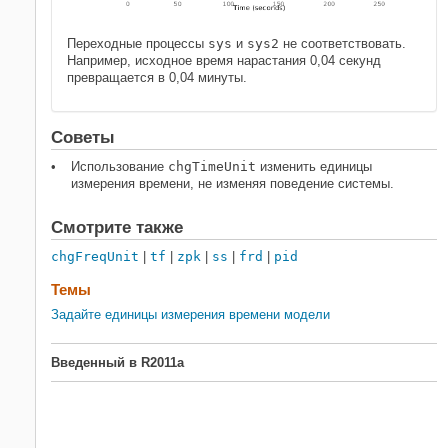
Переходные процессы
sys
и
sys2
не соответствовать.
Например, исходное время нарастания 0,04 секунд
превращается в 0,04 минуты.
Советы
Использование
chgTimeUnit
изменить единицы
измерения времени, не изменяя поведение системы.
Смотрите также
chgFreqUnit
|
tf
|
zpk
|
ss
|
frd
|
pid
Темы
Задайте единицы измерения времени модели
Введенный в R2011a