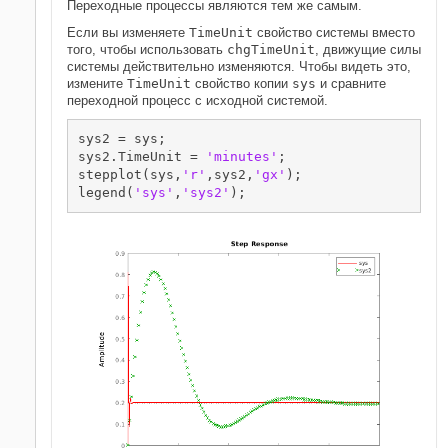
Переходные процессы являются тем же самым.
Если вы изменяете
TimeUnit
свойство системы вместо
того, чтобы использовать
chgTimeUnit
, движущие силы
системы действительно изменяются. Чтобы видеть это,
измените
TimeUnit
свойство копии
sys
и сравните
переходной процесс с исходной системой.
sys2 = sys;

sys2.TimeUnit = 
'minutes'
;

stepplot(sys,
'r'
,sys2,
'gx'
); 

legend(
'sys'
,
'sys2'
);