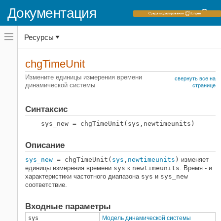
Документация
Переключатель
Ресурсы
навигационного
меню
вне
Домашняя страница документации
холста
chgTimeUnit
переключатель
Control System Toolbox
навигационного
Измените единицы измерения времени
свернуть все на
меню
динамической системы
Модели динамической системы
странице
вне
Представление линейной системы
холста
Атрибуты моделей
Синтаксис
sys_new = chgTimeUnit(sys,newtimeunits)
chgTimeUnit
НА ЭТОЙ СТРАНИЦЕ
Описание
Синтаксис
sys_new
= chgTimeUnit(
sys
,
newtimeunits
)
изменяет
Описание
единицы измерения времени
sys
к
newtimeunits
. Время - и
Входные параметры
характеристики частотного диапазона
sys
и
sys_new
Выходные аргументы
соответствие.
Примеры
Советы
Входные параметры
Смотрите также
sys
Модель динамической системы