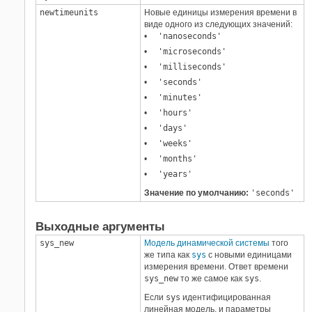
newtimeunits
Новые единицы измерения времени в
виде одного из следующих значений:
'nanoseconds'
'microseconds'
'milliseconds'
'seconds'
'minutes'
'hours'
'days'
'weeks'
'months'
'years'
Значение по умолчанию:
'seconds'
Выходные аргументы
sys_new
Модель динамической системы
того
же типа как
sys
с новыми единицами
измерения времени. Ответ времени
sys_new
то же самое как
sys
.
Если
sys
идентифицированная
линейная модель, и параметры