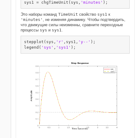
sys1 = chgTimeUnit(sys,
'minutes'
);
Это наборы команд
TimeUnit
свойство
sys1
к
'minutes'
, не изменяя динамику. Чтобы подтвердить,
что движущие силы неизменны, сравните переходные
процессы
sys
и
sys1
.
stepplot(sys,
'r'
,sys1,
'y--'
);

legend(
'sys'
,
'sys1'
);