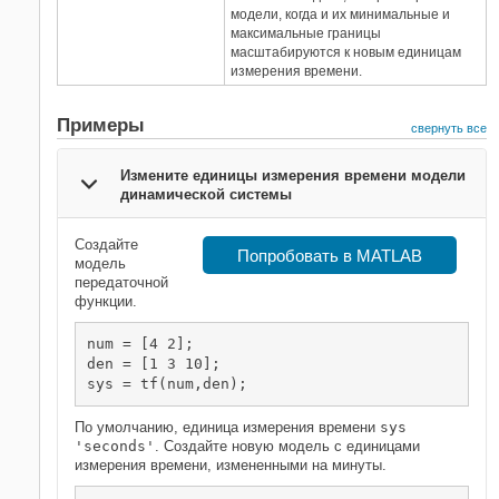
модели, когда и их минимальные и
максимальные границы
масштабируются к новым единицам
измерения времени.
Примеры
свернуть все
Измените единицы измерения времени модели
динамической системы
Создайте
Попробовать в MATLAB
модель
передаточной
функции.
num = [4 2];

den = [1 3 10];

sys = tf(num,den);
По умолчанию, единица измерения времени
sys
'seconds'
. Создайте новую модель с единицами
измерения времени, измененными на минуты.