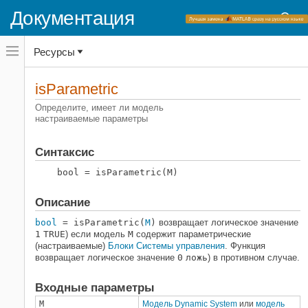
Документация
Переключатель
Ресурсы
навигационного
меню
вне
Домашняя страница документации
холста
isParametric
переключатель
Control System Toolbox
навигационного
Определите, имеет ли модель
меню
настраиваемые параметры
Модели динамической системы
вне
Представление линейной системы
холста
Атрибуты моделей
Синтаксис
bool = isParametric(M)
isParametric
НА ЭТОЙ СТРАНИЦЕ
Описание
Синтаксис
bool
= isParametric(
M
)
возвращает логическое значение
Описание
1
TRUE
) если модель
M
содержит параметрические
Входные параметры
(настраиваемые)
Блоки Системы управления
. Функция
Выходные аргументы
возвращает логическое значение
0
ложь
) в противном случае.
Смотрите также
Входные параметры
M
Модель Dynamic System
или
модель