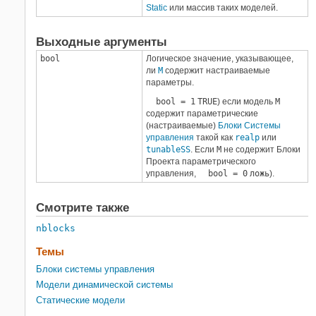
Static
или массив таких моделей.
Выходные аргументы
bool
Логическое значение, указывающее,
ли
M
содержит настраиваемые
параметры.
bool = 1
TRUE
) если модель
M
содержит параметрические
(настраиваемые)
Блоки Системы
управления
такой как
realp
или
tunableSS
. Если
M
не содержит Блоки
Проекта параметрического
управления,
bool = 0
ложь
).
Смотрите также
nblocks
Темы
Блоки системы управления
Модели динамической системы
Статические модели