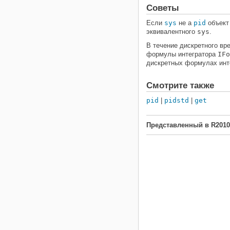
Советы
Если
sys
не a
pid
объект
эквивалентного
sys
.
В течение дискретного в
формулы интегратора
IFo
дискретных формулах инт
Смотрите также
pid
|
pidstd
|
get
Представленный в R201