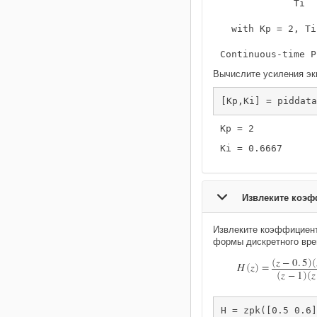
             Ti  
  with Kp = 2, Ti
Вычислите усиления эк
[Kp,Ki] = piddata
Извлеките коэф
Извлеките коэффициент
формы дискретного вре
z
−
0
.
5
(
)
(
H
z
=
(
)
z
−
1
z
(
)
(
H = zpk([0.5 0.6]