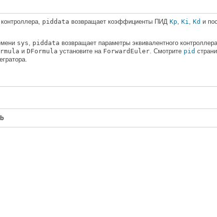
 контроллера,
piddata
возвращает коэффициенты ПИД
Kp
,
Ki
,
Kd
и по
ремени
sys
,
piddata
возвращает параметры эквивалентного контроллера
rmula
и
DFormula
установите на
ForwardEuler
. Смотрите
pid
страни
егратора.
0b