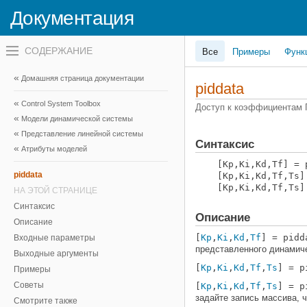
Документация
Переключатель
Все
Примеры
Функ
навигационного
меню
вне
Домашняя страница документации
холста
piddata
переключатель
Control System Toolbox
навигационного
Доступ к коэффициентам
меню
Модели динамической системы
вне
Представление линейной системы
холста
Синтаксис
Атрибуты моделей
[Kp,Ki,Kd,Tf] = 
piddata
[Kp,Ki,Kd,Tf,Ts]
[Kp,Ki,Kd,Tf,Ts]
НА ЭТОЙ СТРАНИЦЕ
Синтаксис
Описание
Описание
[
Kp
,
Ki
,
Kd
,
Tf
] = pidd
Входные параметры
представленного динамич
Выходные аргументы
[
Kp
,
Ki
,
Kd
,
Tf
,
Ts
] = p
Примеры
Советы
[
Kp
,
Ki
,
Kd
,
Tf
,
Ts
] = p
задайте запись массива, 
Смотрите также