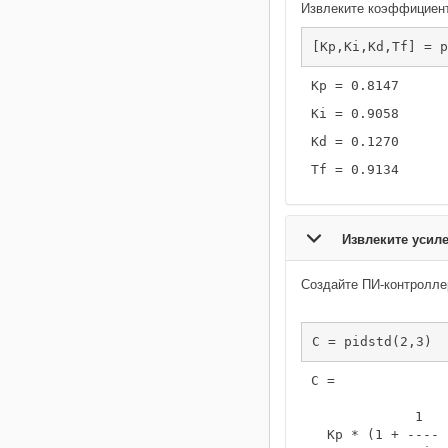
Извлеките коэффициент
[Kp,Ki,Kd,Tf] = p
Извлеките усил
Создайте ПИ-контролле
C = pidstd(2,3)
C =

             1   
  Kp * (1 + ---- 