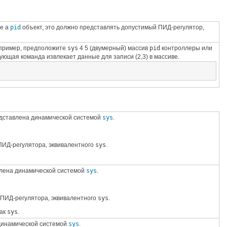
е a
pid
объект, это должно представлять допустимый ПИД-регулятор,
апример, предположите
sys
4 5 (двумерный) массив
pid
контроллеры или
ющая команда извлекает данные для записи (2,3) в массиве.
дставлена динамической системой
sys
.
ИД-регулятора, эквивалентного
sys
.
.
лена динамической системой
sys
.
ПИД-регулятора, эквивалентного
sys
.
как
sys
.
динамической системой
sys
.