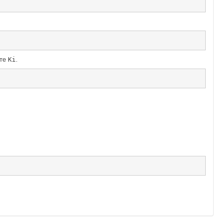
йте
Ki
.