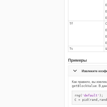
Tf
О
Ts
Ш
Примеры
Извлеките коэф
Как правило, вы извлек
getBlockValue
. В да
rng(
'default'
);  
C = pid(rand,rand