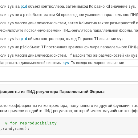
Если
sys
isa
pid
объект контроллера, затем выход
Kd
равно
Kd
значение
sys
.
Если
sys
не a
pid
объект, затем
Kd
производное усиление параллельного ПИД-
Если
sys
массив динамических систем, затем
Kd
массив тех же размерностей 
тфильтруйте постоянную времени ПИД-регулятора параллельной формы, пр
Если
sys
isa
pid
объект контроллера, выход
Tf
равно
Tf
значение
sys
.
Если
sys
не
pid
объект,
Tf
постоянная времени фильтра параллельного ПИД-р
Если
sys
массив динамических систем,
Tf
массив тех же размерностей как
sys
аг расчета динамической системы
sys
.
Ts
всегда скалярное значение.
фициенты из ПИД-регулятора Параллельной Формы
аете коэффициенты из контроллера, полученного из другой функции, та
нном примере создайте ПИД-регулятор, который имеет случайные коэфф
  
% for reproducibility
,rand,rand);