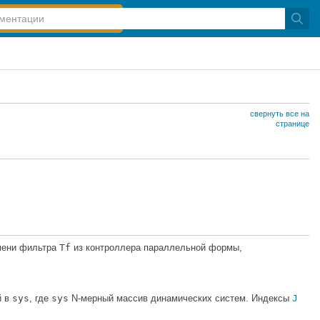
свернуть все на
странице
мени фильтра
Tf
из контроллера параллельной формы,
й в
sys
, где
sys
N-мерный массив динамических систем. Индексы
J