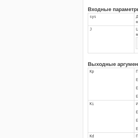
Входные парамет
sys
Д
к
J
Ц
м
Выходные аргуме
Kp
П
Ki
И
Kd
П