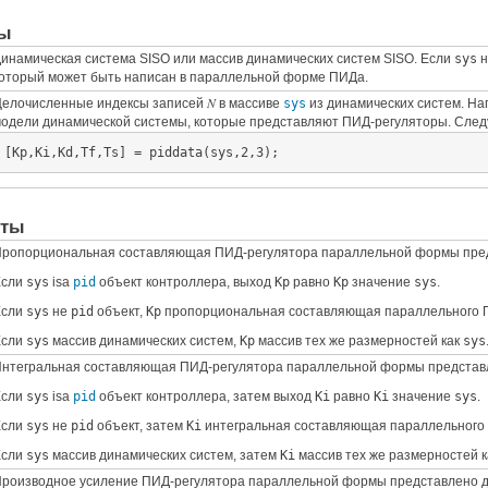
ры
инамическая система SISO или массив динамических систем SISO. Если
sys
н
оторый может быть написан в параллельной форме ПИДа.
N
елочисленные индексы записей
в массиве
sys
из динамических систем. Н
одели динамической системы, которые представляют ПИД-регуляторы. Следу
[Kp,Ki,Kd,Tf,Ts] = piddata(sys,2,3);
нты
ропорциональная составляющая ПИД-регулятора параллельной формы пре
Если
sys
isa
pid
объект контроллера, выход
Kp
равно
Kp
значение
sys
.
Если
sys
не
pid
объект,
Kp
пропорциональная составляющая параллельного П
Если
sys
массив динамических систем,
Kp
массив тех же размерностей как
sys
нтегральная составляющая ПИД-регулятора параллельной формы представ
Если
sys
isa
pid
объект контроллера, затем выход
Ki
равно
Ki
значение
sys
.
Если
sys
не
pid
объект, затем
Ki
интегральная составляющая параллельного 
Если
sys
массив динамических систем, затем
Ki
массив тех же размерностей 
роизводное усиление ПИД-регулятора параллельной формы представлено 