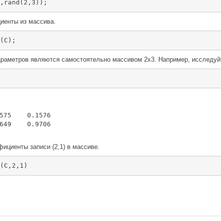
,rand(2,3));
иенты из массива.
(C);
раметров являются самостоятельно массивом 2х3. Например, исследу
575    0.1576

649    0.9706

ициенты записи (2,1) в массиве.
(C,2,1)