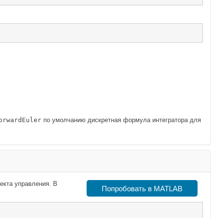
orwardEuler
по умолчанию
дискретная формула интегратора для
екта управления. В
Попробовать в MATLAB