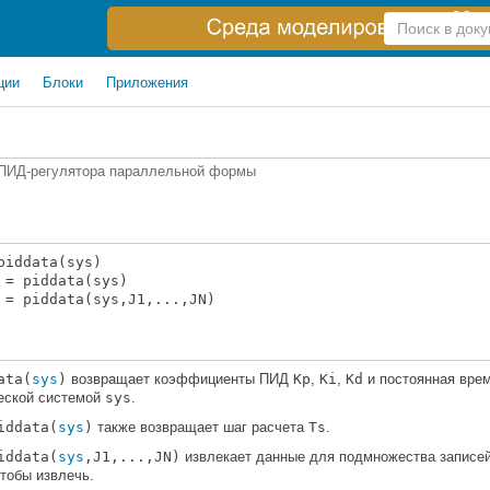
Справка
по
поиску
ции
Блоки
Приложения
 ПИД-регулятора параллельной формы
piddata(sys)
 = piddata(sys)
 = piddata(sys,J1,...,JN)
ata(
sys
)
возвращает коэффициенты ПИД
Kp
,
Ki
,
Kd
и постоянная вре
еской системой
sys
.
iddata(
sys
)
также возвращает шаг расчета
Ts
.
iddata(
sys
,J1,...,JN)
извлекает данные для подмножества записе
чтобы извлечь.