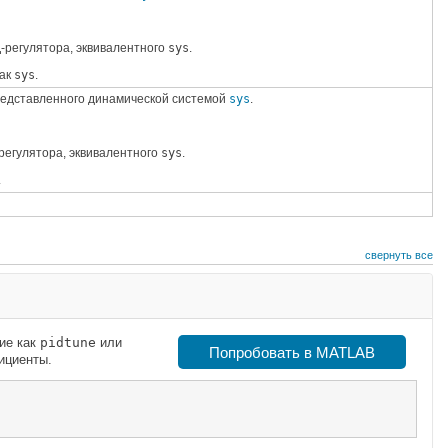
регулятора, эквивалентного
sys
.
как
sys
.
едставленного динамической системой
sys
.
егулятора, эквивалентного
sys
.
.
свернуть все
кие как
pidtune
или
Попробовать в MATLAB
ициенты.