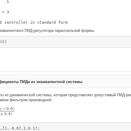
   s 

 = 3

вивалентного ПИД-регулятора параллельной формы.
(C)
фициенты ПИДа из эквивалентной системы
ы из динамической системы, которая представляет допустимый ПИД-ре
мени фильтром производной.
z
−
0
.
6
)
+
0
.
8
)
,[1,-0.8],1,0.1);