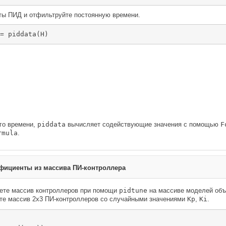
ы ПИД и отфильтруйте постоянную времени.
= piddata(H)
го времени,
piddata
вычисляет содействующие значения с помощью
F
rmula
.
фициенты из массива ПИ-контроллера
аете массив контроллеров при помощи
pidtune
на массиве моделей объ
те массив 2х3 ПИ-контроллеров со случайными значениями
Kp
,
Ki
.