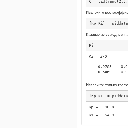
C = pid(rand(2,3)
Извлеките все коэффиц
[Kp,Ki] = piddata
Каждые из выходных па
Ki
Ki = 
2×3
    0.2785    0.9
    0.5469    0.9
Извлеките только коэфф
[Kp,Ki] = piddata