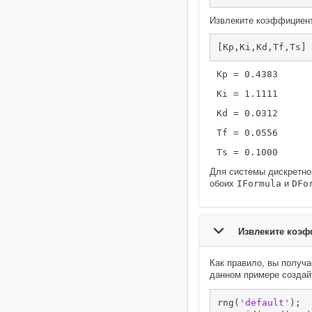
Извлеките коэффициент
[Kp,Ki,Kd,Tf,Ts] 
Для системы дискретно
обоих
IFormula
и
DFo
Извлеките коэф
Как правило, вы получ
данном примере создай
rng(
'default'
);
