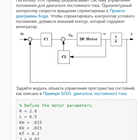
Поскольку этот пример разрабатывает систему управления
Настройте внешний контур
положения для двигателя постоянного тока. Одноконтурный
Смотрите также
контроллер скорости вращения спроектирован в
Проекте
Похожие темы
диаграммы Боде
. Чтобы спроектировать контроллер углового
положения, добавьте внешний контур, который содержит
интегратор.
Задайте модель объекта управления пространства состояний,
как описано в
Примере SISO: двигатель постоянного тока
.
% Define the motor parameters
R = 2.0

L = 0.5

Km = .015

Kb = .015

Kf = 0.2
