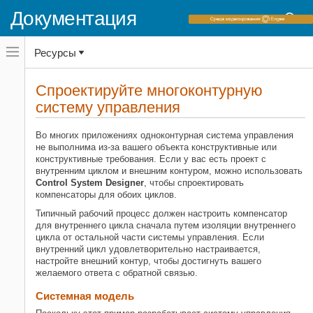
Документация
Переключатель
Ресурсы
навигационного
меню
вне
Домашняя страница документации
холста
Спроектируйте многоконтурную
переключатель
систему управления
Control System Toolbox
навигационного
меню
Синтез и настройка системы управления
вне
Во многих приложениях одноконтурная система управления
Классическая система управления
холста
не выполнима из-за вашего объекта конструктивные или
конструктивные требования. Если у вас есть проект с
Спроектируйте многоконтурную
внутренним циклом и внешним контуром, можно использовать
систему управления
Control System Designer
, чтобы спроектировать
НА ЭТОЙ СТРАНИЦЕ
компенсаторы для обоих циклов.
Системная модель
Типичный рабочий процесс должен настроить компенсатор
Спроектируйте цели
для внутреннего цикла сначала путем изоляции внутреннего
цикла от остальной части системы управления. Если
Совпадайте с системой к
внутренний цикл удовлетворительно настраивается,
архитектуре управления
настройте внешний контур, чтобы достигнуть вашего
Задайте архитектуру управления
желаемого ответа с обратной связью.
Изолированный внутренний цикл
Системная модель
Настройте внутренний цикл