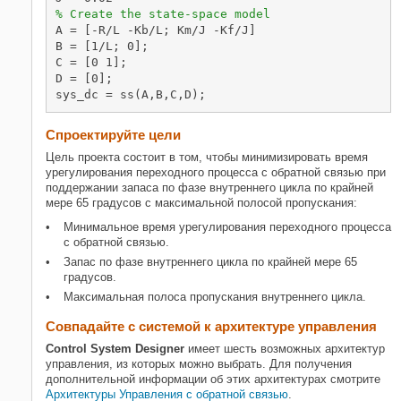
% Create the state-space model
A = [-R/L -Kb/L; Km/J -Kf/J]

B = [1/L; 0];

C = [0 1];

D = [0];

sys_dc = ss(A,B,C,D);
Спроектируйте цели
Цель проекта состоит в том, чтобы минимизировать время
урегулирования переходного процесса с обратной связью при
поддержании запаса по фазе внутреннего цикла по крайней
мере 65 градусов с максимальной полосой пропускания:
Минимальное время урегулирования переходного процесса
с обратной связью.
Запас по фазе внутреннего цикла по крайней мере 65
градусов.
Максимальная полоса пропускания внутреннего цикла.
Совпадайте с системой к архитектуре управления
Control System Designer
имеет шесть возможных архитектур
управления, из которых можно выбрать. Для получения
дополнительной информации об этих архитектурах смотрите
Архитектуры Управления с обратной связью
.