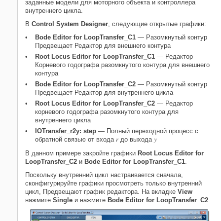
заданные модели для моторного объекта и контроллера
внутреннего цикла.
В
Control System Designer
, следующие открытые графики:
Bode Editor for LoopTransfer_C1
— Разомкнутый контур
Предвещает Редактор для внешнего контура
Root Locus Editor for LoopTransfer_C1
— Редактор
Корневого годографа разомкнутого контура для внешнего
контура
Bode Editor for LoopTransfer_C2
— Разомкнутый контур
Предвещает Редактор для внутреннего цикла
Root Locus Editor for LoopTransfer_C2
— Редактор
корневого годографа разомкнутого контура для
внутреннего цикла
IOTransfer_r2y: step
— Полный переходной процесс с
r
y
обратной связью от входа
до выхода
В данном примере закройте графики
Root Locus Editor for
LoopTransfer_C2
и
Bode Editor for LoopTransfer_C1
.
Поскольку внутренний цикл настраивается сначала,
сконфигурируйте графики просмотреть только внутренний
цикл, Предвещают график редактора. На вкладке
View
нажмите
Single
и нажмите
Bode Editor for LoopTransfer_C2
.