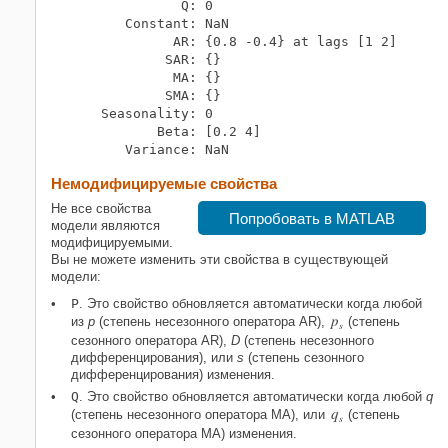
               Q: 0

        Constant: NaN

              AR: {0.8 -0.4} at lags [1 2]

             SAR: {}

              MA: {}

             SMA: {}

     Seasonality: 0

            Beta: [0.2 4]

Немодифицируемые свойства
Не все свойства
Попробовать в MATLAB
модели являются
модифицируемыми.
Вы не можете изменить эти свойства в существующей
модели:
P
. Это свойство обновляется автоматически когда любой
p
из
p
(степень несезонного оператора AR),
(степень
s
сезонного оператора AR),
D
(степень несезонного
дифференцирования), или
s
(степень сезонного
дифференцирования) изменения.
Q
. Это свойство обновляется автоматически когда любой
q
q
(степень несезонного оператора MA), или
(степень
s
сезонного оператора MA) изменения.