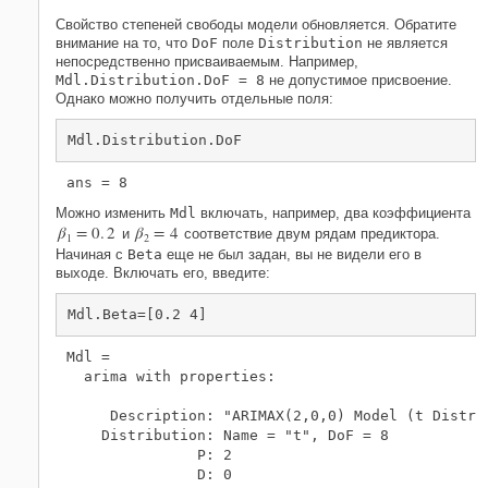
Свойство степеней свободы модели обновляется. Обратите
внимание на то, что
DoF
поле
Distribution
не является
непосредственно присваиваемым. Например,
Mdl.Distribution.DoF = 8
не допустимое присвоение.
Однако можно получить отдельные поля:
Mdl.Distribution.DoF
Можно изменить
Mdl
включать, например, два коэффициента
β
=
0
.
2
β
=
4
и
соответствие двум рядам предиктора.
1
2
Начиная с
Beta
еще не был задан, вы не видели его в
выходе. Включать его, введите:
Mdl.Beta=[0.2 4]
Mdl = 

  arima with properties:

     Description: "ARIMAX(2,0,0) Model (t Distrib
    Distribution: Name = "t", DoF = 8

               P: 2

               D: 0
