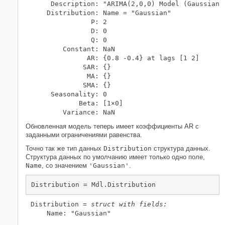
     Description: "ARIMA(2,0,0) Model (Gaussian D
    Distribution: Name = "Gaussian"

               P: 2

               D: 0

               Q: 0

        Constant: NaN

              AR: {0.8 -0.4} at lags [1 2]

             SAR: {}

              MA: {}

             SMA: {}

     Seasonality: 0

            Beta: [1×0]

Обновленная модель теперь имеет коэффициенты AR с
заданными ограничениями равенства.
Точно так же тип данных
Distribution
структура данных.
Структура данных по умолчанию имеет только одно поле,
Name
, со значением
'Gaussian'
.
Distribution = Mdl.Distribution
Distribution = 
struct with fields:
    Name: "Gaussian"
