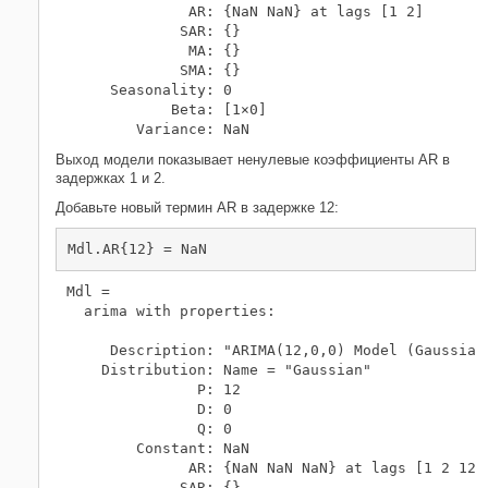
              AR: {NaN NaN} at lags [1 2]

             SAR: {}

              MA: {}

             SMA: {}

     Seasonality: 0

            Beta: [1×0]

Выход модели показывает ненулевые коэффициенты AR в
задержках 1 и 2.
Добавьте новый термин AR в задержке 12:
Mdl.AR{12} = NaN
Mdl = 

  arima with properties:

     Description: "ARIMA(12,0,0) Model (Gaussian 
    Distribution: Name = "Gaussian"

               P: 12

               D: 0

               Q: 0

        Constant: NaN

              AR: {NaN NaN NaN} at lags [1 2 12]

             SAR: {}
