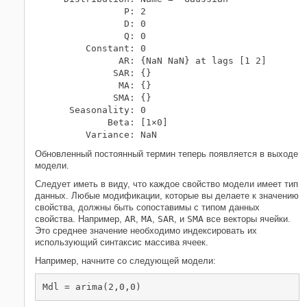
               P: 2

               D: 0

               Q: 0

        Constant: 0

              AR: {NaN NaN} at lags [1 2]

             SAR: {}

              MA: {}

             SMA: {}

     Seasonality: 0

            Beta: [1×0]

Обновленный постоянный термин теперь появляется в выходе
модели.
Следует иметь в виду, что каждое свойство модели имеет тип
данных. Любые модификации, которые вы делаете к значению
свойства, должны быть сопоставимы с типом данных
свойства. Например,
AR
,
MA
,
SAR
, и
SMA
все векторы ячейки.
Это среднее значение необходимо индексировать их
использующий синтаксис массива ячеек.
Например, начните со следующей модели:
Mdl = arima(2,0,0)