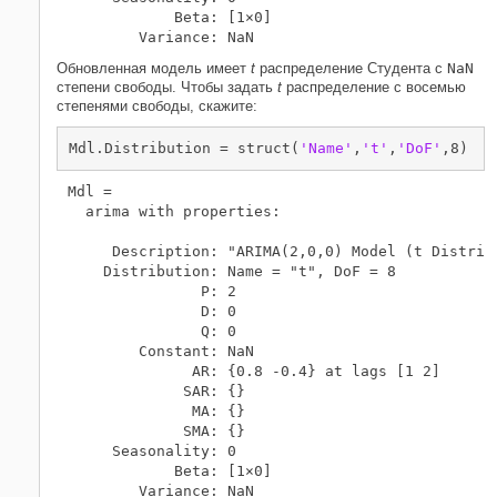
            Beta: [1×0]

Обновленная модель имеет
t
распределение Студента с
NaN
степени свободы. Чтобы задать
t
распределение с восемью
степенями свободы, скажите:
Mdl.Distribution = struct(
'Name'
,
't'
,
'DoF'
,8)
Mdl = 

  arima with properties:

     Description: "ARIMA(2,0,0) Model (t Distribu
    Distribution: Name = "t", DoF = 8

               P: 2

               D: 0

               Q: 0

        Constant: NaN

              AR: {0.8 -0.4} at lags [1 2]

             SAR: {}

              MA: {}

             SMA: {}

     Seasonality: 0

            Beta: [1×0]
