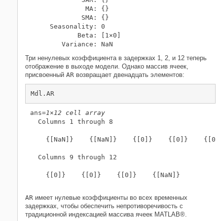
              MA: {}

             SMA: {}

     Seasonality: 0

            Beta: [1×0]

Три ненулевых коэффициента в задержках 1, 2, и 12 теперь
отображение в выходе модели. Однако массив ячеек,
присвоенный
AR
возвращает двенадцать элементов:
Mdl.AR
ans=
1×12 cell array
  Columns 1 through 8

    {[NaN]}    {[NaN]}    {[0]}    {[0]}    {[0]}
  Columns 9 through 12

    {[0]}    {[0]}    {[0]}    {[NaN]}

AR
имеет нулевые коэффициенты во всех временных
задержках, чтобы обеспечить непротиворечивость с
традиционной индексацией массива ячеек MATLAB®.