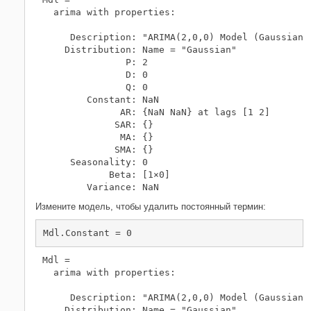
  arima with properties:

     Description: "ARIMA(2,0,0) Model (Gaussian D
    Distribution: Name = "Gaussian"

               P: 2

               D: 0

               Q: 0

        Constant: NaN

              AR: {NaN NaN} at lags [1 2]

             SAR: {}

              MA: {}

             SMA: {}

     Seasonality: 0

            Beta: [1×0]

Измените модель, чтобы удалить постоянный термин:
Mdl.Constant = 0
Mdl = 

  arima with properties:

     Description: "ARIMA(2,0,0) Model (Gaussian D
    Distribution: Name = "Gaussian"
