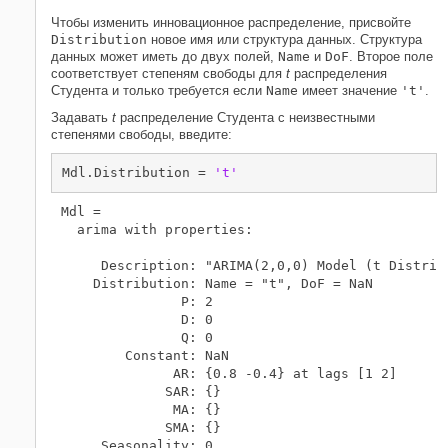
Чтобы изменить инновационное распределение, присвойте
Distribution
новое имя или структура данных. Структура
данных может иметь до двух полей,
Name
и
DoF
. Второе поле
соответствует степеням свободы для
t
распределения
Студента и только требуется если
Name
имеет значение
't'
.
Задавать
t
распределение Студента с неизвестными
степенями свободы, введите:
Mdl.Distribution = 
't'
Mdl = 

  arima with properties:

     Description: "ARIMA(2,0,0) Model (t Distribu
    Distribution: Name = "t", DoF = NaN

               P: 2

               D: 0

               Q: 0

        Constant: NaN

              AR: {0.8 -0.4} at lags [1 2]

             SAR: {}

              MA: {}

             SMA: {}

     Seasonality: 0
