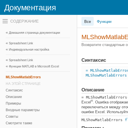
Документация
Переключатель
Все
Функции
навигационного
меню
вне
Домашняя страница документации
холста
MLShowMatlabEr
переключатель
Spreadsheet Link
навигационного
Возвратите стандартные 
меню
Индивидуальная настройка
вне
холста
Синтаксис
Spreadsheet Link
Функции MATLAB в Microsoft Excel
= MLShowMatlabErro
MLShowMatlabErrors
MLShowMatlabErrors
НА ЭТОЙ СТРАНИЦЕ
Описание
Синтаксис
Описание
= MLShowMatlabErrors
®
Excel
. Ошибка отображае
Примеры
переключиться между ото
Входные параметры
ошибке Excel. Используйте
Советы
MLShowMatlabErrors
f
Смотрите также