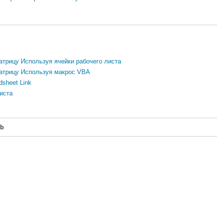
трицу Используя ячейки рабочего листа
атрицу Используя макрос VBA
sheet Link
иста
6b