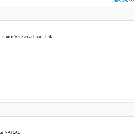
свернуть все
ак ошибки Spreadsheet Link.
ки MATLAB.