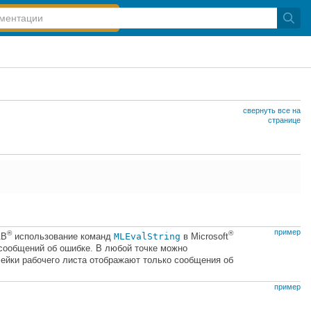
свернуть все на
странице
пример
®
®
AB
использование команд
MLEvalString
в
Microsoft
сообщений об ошибке. В любой точке можно
ейки рабочего листа отображают только сообщения об
пример