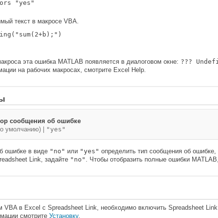
ors "yes"
имый текст в макросе VBA.
ing("sum(2+b);")

макроса эта ошибка MATLAB появляется в диалоговом окне:
??? Undef
ции на рабочих макросах, смотрите Excel Help.
ры
ор сообщения об ошибке
по умолчанию) |
"yes"
б ошибке в виде
"no"
или
"yes"
определить тип сообщения об ошибке,
eadsheet Link, задайте
"no"
. Чтобы отобразить полные ошибки MATLAB
 VBA в Excel с Spreadsheet Link, необходимо включить Spreadsheet Lin
рмации смотрите
Установку
.