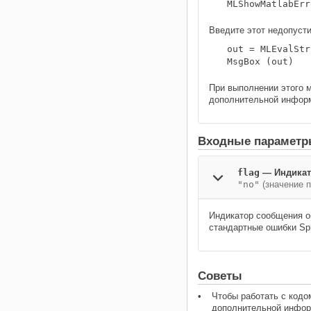
MLShowMatlabErr
Введите этот недопуст
out = MLEvalStr
MsgBox (out)
При выполнении этого 
дополнительной информа
Входные парамет
flag
—
Индикат
"no"
(значение 
Индикатор сообщения о
стандартные ошибки Spr
Советы
Чтобы работать с кодом
дополнительной инфо