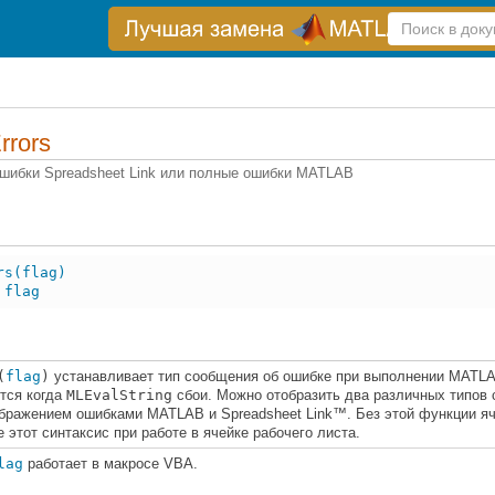
Справка
по
поиску
rors
ошибки
Spreadsheet Link
или полные ошибки
MATLAB
rs(flag)
 flag
(
flag
)
устанавливает тип сообщения об ошибке при выполнении MATL
тся когда
MLEvalString
сбои. Можно отобразить два различных типов 
бражением ошибками MATLAB и Spreadsheet Link™. Без этой функции яч
 этот синтаксис при работе в ячейке рабочего листа.
lag
работает в макросе VBA.