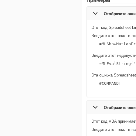
Примеры
Отобразите ош
Этот код Spreadsheet L
Введите этот текст в л
=MLShowMatlabEr
Введите этот недопусти
=MLEvalString("
Эта ошибка Spreadsheet
#COMMAND!
Отобразите ош
Этот код VBA принима
Введите этот текст в н