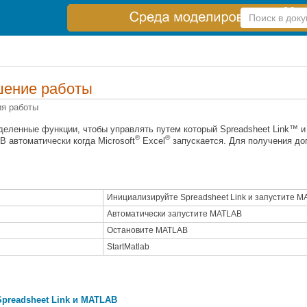
Справка
по
поиску
шение работы
ия работы
деленные функции, чтобы управлять путем который Spreadsheet Link™ 
®
®
B автоматически когда
Microsoft
Excel
запускается. Для получения д
Инициализируйте
Spreadsheet Link
и запустите
M
Автоматически запустите
MATLAB
Остановите
MATLAB
StartMatlab
Spreadsheet Link и MATLAB