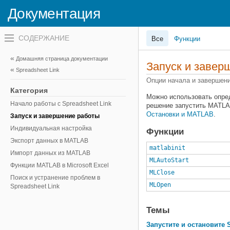
Документация
Переключатель
Все
Функции
навигационного
меню
вне
Домашняя страница документации
холста
Запуск и завер
Spreadsheet Link
переключатель
навигационного
Опции начала и завершен
меню
Категория
вне
Можно использовать опре
холста
Начало работы с Spreadsheet Link
решение запустить MATLA
Остановки и MATLAB
.
Запуск и завершение работы
Индивидуальная настройка
Функции
Экспорт данных в MATLAB
matlabinit
Импорт данных из MATLAB
MLAutoStart
Функции MATLAB в Microsoft Excel
MLClose
Поиск и устранение проблем в
MLOpen
Spreadsheet Link
Темы
Запустите и остановите 