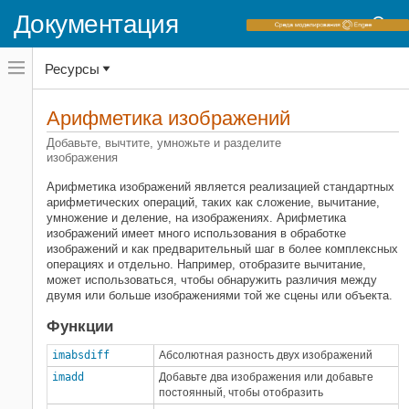
Документация
Переключатель
Ресурсы
навигационного
меню
вне
Домашняя страница документации
холста
Арифметика изображений
Image Processing Toolbox
переключатель
навигационного
Добавьте, вычтите, умножьте и разделите
Отобразите фильтрацию и улучшение
меню
изображения
вне
Категория
холста
Арифметика изображений является реализацией стандартных
арифметических операций, таких как сложение, вычитание,
Отобразите фильтрацию
умножение и деление, на изображениях. Арифметика
Контрастная корректировка
изображений имеет много использования в обработке
Основанная на ROI обработка
изображений и как предварительный шаг в более комплексных
операциях и отдельно. Например, отобразите вычитание,
Морфологические операции
может использоваться, чтобы обнаружить различия между
Deblurring
двумя или больше изображениями той же сцены или объекта.
Окружение и обработка блока
Функции
Арифметика изображений
imabsdiff
Абсолютная разность двух изображений
imadd
Добавьте два изображения или добавьте
постоянный, чтобы отобразить