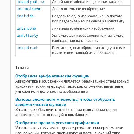
imapplymatrix
Линейная комбинация цветовых каналов
imcomplement
Дополнительное изображение
imdivide
Разделите одно изображение на другого
или разделите изображение на константу
imlincomb
Линейная комбинация изображений
immultiply
Умножьте два изображения или умножьте
изображение на константу
imsubtract
Вычтите одно изображение от другого или
вычтите постоянный из изображения
Темы
Отобразите арифметические функции
Арифметика изображений является реализацией стандартных
арифметических операций, таких как сложение, вычитание,
умножение и деление, на изображениях.
Вызовы вложенного множества, чтобы отобразить
арифметические функции
Узнать, как обеспечить точность при выполнении серии
арифметических операций в комбинации..
Отобразите правила усечения арифметики
Узнать, как, чтобы иметь дело с результатами арифметики
изображений, которые превышают область значений типа