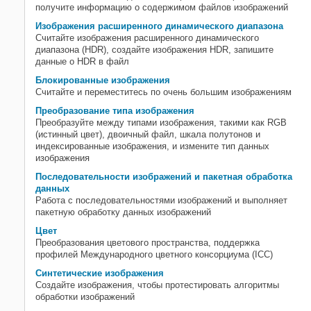
изображений и пакетная
получите информацию о содержимом файлов изображений
обработка данных
Изображения расширенного динамического диапазона
Цвет
Считайте изображения расширенного динамического
Синтетические изображения
диапазона (HDR), создайте изображения HDR, запишите
данные о HDR в файл
Отображение и исследование
Геометрическое преобразование и
Блокированные изображения
регистрация изображений
Считайте и переместитесь по очень большим изображениям
Отобразите фильтрацию и
Преобразование типа изображения
улучшение
Преобразуйте между типами изображения, такими как RGB
(истинный цвет), двоичный файл, шкала полутонов и
Отобразите сегментацию и анализ
индексированные изображения, и измените тип данных
Глубокое обучение для обработки
изображения
изображений
Последовательности изображений и пакетная обработка
3-D объемная обработка
данных
изображений
Работа с последовательностями изображений и выполняет
Гиперспектральная обработка
пакетную обработку данных изображений
изображений
Цвет
Генерация кода и поддержка
Преобразования цветового пространства, поддержка
графического процессора
профилей Международного цветного консорциума (ICC)
Синтетические изображения
Создайте изображения, чтобы протестировать алгоритмы
обработки изображений