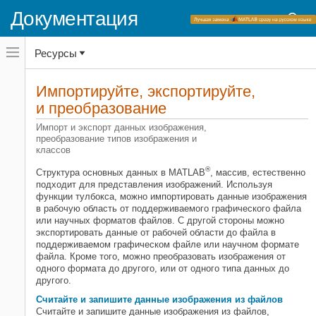
Документация
Переключатель
Ресурсы
навигационного
меню
вне
Домашняя страница документации
холста
Импортируйте, экспортируйте,
Image Processing Toolbox
переключатель
и преобразование
навигационного
меню
Категория
Импорт и экспорт данных изображения,
вне
преобразование типов изображения и
холста
Начало работы с Image Processing
классов
Toolbox
®
Импортируйте, экспортируйте, и
Структура основных данных в MATLAB
, массив, естественно
преобразование
подходит для представления изображений. Используя
функции тулбокса, можно импортировать данные изображения
Считайте и запишите данные
в рабочую область от поддерживаемого графического файла
изображения из файлов
или научных форматов файлов. С другой стороны можно
Изображения расширенного
экспортировать данные от рабочей области до файла в
динамического диапазона
поддерживаемом графическом файле или научном формате
файла. Кроме того, можно преобразовать изображения от
Блокированные изображения
одного формата до другого, или от одного типа данных до
Преобразование типа
другого.
изображения
Считайте и запишите данные изображения из файлов
Последовательности
Считайте и запишите данные изображения из файлов,