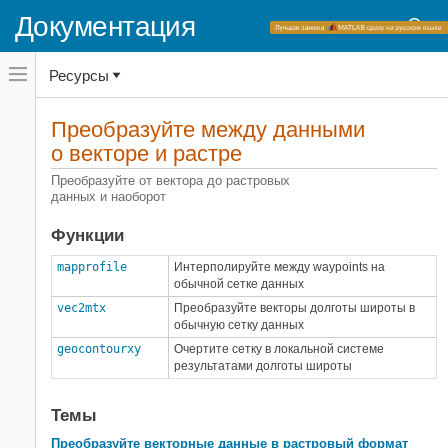
Документация
Переключатель
Ресурсы
навигационного
меню
вне
Домашняя страница документации
холста
Преобразуйте между данными
Mapping Toolbox
переключатель
о векторе и растре
навигационного
Анализ данных
меню
Преобразуйте от вектора до растровых
вне
данных и наоборот
Категория
холста
Векторные данные
Функции
Растровые данные
mapprofile
Интерполируйте между waypoints на
Преобразуйте между данными о
обычной сетке данных
векторе и растре
vec2mtx
Преобразуйте векторы долготы широты в
Анализ данных ландшафта
обычную сетку данных
geocontourxy
Очертите сетку в локальной системе
результатами долготы широты
Темы
Преобразуйте векторные данные в растровый формат