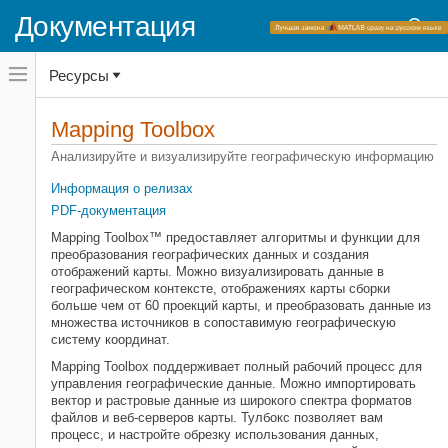
Документация
Переключатель
Ресурсы
навигационного
меню
вне
Домашняя страница документации
холста
Mapping Toolbox
переключатель
навигационного
Категория
Анализируйте и визуализируйте географическую информацию
меню
Начало работы с Mapping Toolbox
вне
Информация о релизах
холста
Импорт и экспорт файла
PDF-документация
Веб-карты
Mapping Toolbox™ предоставляет алгоритмы и функции для
Сопоставьте отображение
преобразования географических данных и создания
отображений карты. Можно визуализировать данные в
Анализ данных
географическом контексте, отображениях карты сборки
Геометрическая геодезия
больше чем от 60 проекций карты, и преобразовать данные из
множества источников в сопоставимую географическую
Системы координат
систему координат.
Mapping Toolbox поддерживает полный рабочий процесс для
управления географические данные. Можно импортировать
вектор и растровые данные из широкого спектра форматов
файлов и веб-серверов карты. Тулбокс позволяет вам
процесс, и настройте обрезку использования данных,