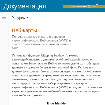
Документация
Переключатель
Ресурсы
навигационного
меню
вне
Домашняя страница документации
холста
Веб-карты
Mapping Toolbox
переключатель
навигационного
Получите данные о карте с серверов
меню
картографического Веб-сервиса (WMS) и
Категория
вне
просмотрите веб-карты в интерактивном
холста
Начало работы с Mapping Toolbox
окне
Импорт и экспорт файла
Используя функции Mapping Toolbox™, можно
Веб-карты
взаимодействовать с динамической веб-картой, которая
использует basemaps от Веб-источников данных, чтобы дать
Веб-отображение карты
данным визуально богатый контекстный фон. Используя
Картографический Веб-сервис
другие функции тулбокса можно определить местоположение
и загрузить данные о карте, которые включают вертикальное
Сопоставьте отображение
изменение, океанографию, погоду, спутниковые снимки и
Анализ данных
много других растровых наборов данных с серверов
Геометрическая геодезия
картографического Веб-сервиса (WMS) и создают статические
карты или динамические веб-отображения карты с помощью
Системы координат
этих наборов данных.