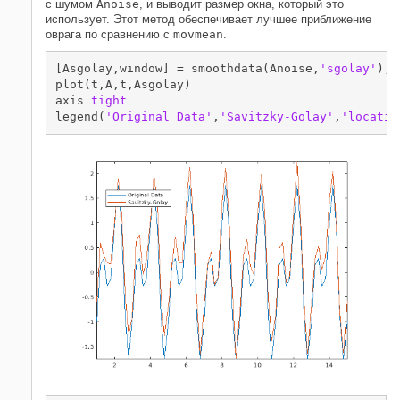
с шумом
Anoise
, и выводит размер окна, который это
использует. Этот метод обеспечивает лучшее приближение
оврага по сравнению с
movmean
.
[Asgolay,window] = smoothdata(Anoise,
'sgolay'
);

plot(t,A,t,Asgolay)

axis 
tight
legend(
'Original Data'
,
'Savitzky-Golay'
,
'locatio