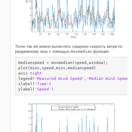
Точно так же можно вычислить среднюю скорость ветра по
раздвижному окну с помощью
movmedian
функция.
medianspeed = movmedian(speed,window);

plot(mins,speed,mins,medianspeed)

axis 
tight
legend(
'Measured Wind Speed'
,
'Median Wind Speed 
xlabel(
'Time'
)

ylabel(
'Speed'
)