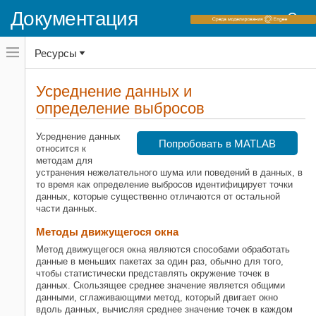
Документация
Переключатель
Ресурсы
навигационного
меню
вне
Домашняя страница документации
холста
Усреднение данных и
переключатель
определение выбросов
MATLAB
навигационного
меню
Импорт и анализ данных
вне
Усреднение данных
Предварительная обработка данных
холста
Попробовать в MATLAB
относится к
методам для
Усреднение данных и определение
устранения нежелательного шума или поведений в данных, в
выбросов
то время как определение выбросов идентифицирует точки
НА ЭТОЙ СТРАНИЦЕ
данных, которые существенно отличаются от остальной
Методы движущегося окна
части данных.
Общие методы сглаживания
Методы движущегося окна
Обнаружение выбросов
Метод движущегося окна являются способами обработать
Неоднородные данные
данные в меньших пакетах за один раз, обычно для того,
Смотрите также
чтобы статистически представлять окружение точек в
данных. Скользящее среднее значение является общими
Похожие темы
данными, сглаживающими метод, который двигает окно
вдоль данных, вычисляя среднее значение точек в каждом