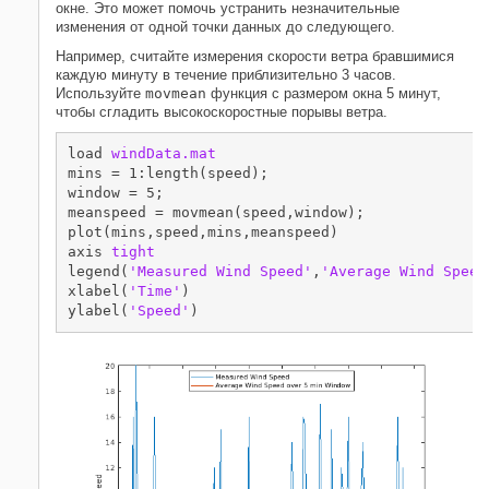
окне. Это может помочь устранить незначительные
изменения от одной точки данных до следующего.
Например, считайте измерения скорости ветра бравшимися
каждую минуту в течение приблизительно 3 часов.
Используйте
movmean
функция с размером окна 5 минут,
чтобы сгладить высокоскоростные порывы ветра.
load 
windData.mat
mins = 1:length(speed);

window = 5;

meanspeed = movmean(speed,window);

plot(mins,speed,mins,meanspeed)

axis 
tight
legend(
'Measured Wind Speed'
,
'Average Wind Speed
xlabel(
'Time'
)

ylabel(
'Speed'
)