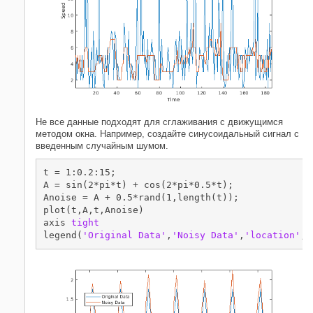
Не все данные подходят для сглаживания с движущимся
методом окна. Например, создайте синусоидальный сигнал с
введенным случайным шумом.
t = 1:0.2:15;

A = sin(2*pi*t) + cos(2*pi*0.5*t);

Anoise = A + 0.5*rand(1,length(t));

plot(t,A,t,Anoise)

axis 
tight
legend(
'Original Data'
,
'Noisy Data'
,
'location'
,
'