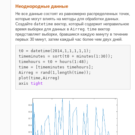
Неоднородные данные
Не все данные состоят из равномерно распределенных точек,
которые могут влиять на методы для обработки данных.
Создайте
datetime
вектор, который содержит неправильное
время выборки для данных в
Airreg
.
time
вектор
представляет выборки, бравшиеся каждую минуту в течение
первых 30 минут, затем каждый час более чем двух дней.
t0 = datetime(2014,1,1,1,1,1);

timeminutes = sort(t0 + minutes(1:30));

timehours = t0 + hours(1:48);

time = [timeminutes timehours];

Airreg = rand(1,length(time));

plot(time,Airreg)

axis 
tight