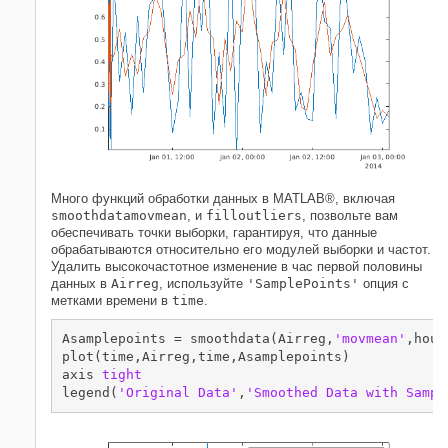
Много функций обработки данных в MATLAB®, включая
smoothdata
movmean
, и
filloutliers
, позвольте вам
обеспечивать точки выборки, гарантируя, что данные
обрабатываются относительно его модулей выборки и частот.
Удалить высокочастотное изменение в час первой половины
данных в
Airreg
, используйте
'SamplePoints'
опция с
метками времени в
time
.
Asamplepoints = smoothdata(Airreg,
'movmean'
,hour
plot(time,Airreg,time,Asamplepoints)

axis 
tight
legend(
'Original Data'
,
'Smoothed Data with Sampl