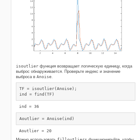
isoutlier
функция возвращает логическую единицу, когда
выброс обнаруживается. Проверьте индекс и значение
выброса в
Anoise
.
TF = isoutlier(Anoise);

ind = find(TF)
Aoutlier = Anoise(ind)
Можно использовать
filloutliers
функционируйте, чтобы