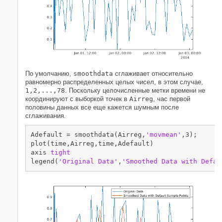
По умолчанию,
smoothdata
сглаживает относительно
равномерно распределенных целых чисел, в этом случае,
1,2,...,78
. Поскольку целочисленные метки времени не
координируют с выборкой точек в
Airreg
, час первой
половины данных все еще кажется шумным после
сглаживания.
Adefault = smoothdata(Airreg,
'movmean'
,3);

plot(time,Airreg,time,Adefault)

axis 
tight
legend(
'Original Data'
,
'Smoothed Data with Defau