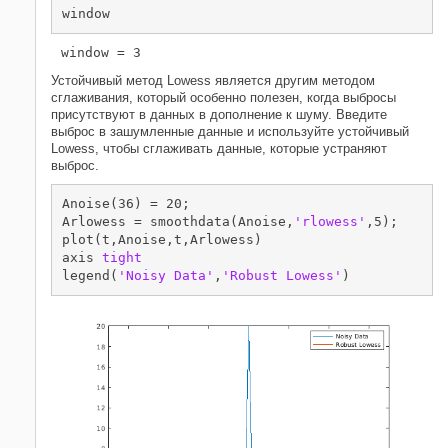
window
Устойчивый метод Lowess является другим методом
сглаживания, который особенно полезен, когда выбросы
присутствуют в данных в дополнение к шуму. Введите
выброс в зашумленные данные и используйте устойчивый
Lowess, чтобы сглаживать данные, которые устраняют
выброс.
Anoise(36) = 20;

Arlowess = smoothdata(Anoise,
'rlowess'
,5);

plot(t,Anoise,t,Arlowess)

axis 
tight
legend(
'Noisy Data'
,
'Robust Lowess'
)