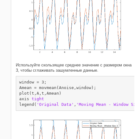
Используйте скользящее среднее значение с размером окна
3, чтобы сглаживать зашумленные данные.
window = 3;

Amean = movmean(Anoise,window);

plot(t,A,t,Amean)

axis 
tight
legend(
'Original Data'
,
'Moving Mean - Window Siz