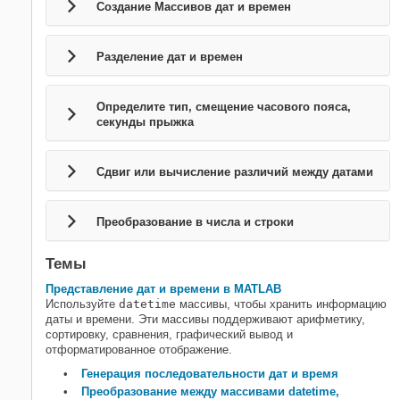
Создание Массивов дат и времен
Контейнеры Map
Временные ряды
Идентификация типа данных
Разделение дат и времен
Преобразование типа данных
Определите тип, смещение часового пояса,
секунды прыжка
Сдвиг или вычисление различий между датами
Преобразование в числа и строки
Темы
Представление дат и времени в MATLAB
Используйте
datetime
массивы, чтобы хранить информацию
даты и времени. Эти массивы поддерживают арифметику,
сортировку, сравнения, графический вывод и
отформатированное отображение.
Генерация последовательности дат и время
Преобразование между массивами datetime,