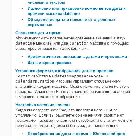
числами и текстом
Извлечение или присвоение компонентов даты и
времени массива datetime
Объединение даты и времени от отдельных
переменных
Сравнение дат и время
Можно выполнить поэлементно сравнение значений в двух
datetime
массивы или два
duration
массивы с помощью
операторов отношения, таких как
>
и
<
.
Арифметические операции с датами и временами
Даты и сроки графика
Установка формата отображения даты и времени
Format
свойство на
datetime
длительность
, и
calendarDuration
массивы управляют отображением
значений в каждом массиве. Можно изменить значение этого
свойства. Изменение
Format
свойство не изменяет значения
в массиве, только их отображение.
Настройка часовых поясов
Когда вы создаете datetime, это является незонным по
умолчанию. Если вы работаете со значениями datetime от
нескольких часовых поясов или потребности с учетом летнего
времени, вы можете должны быть задать часовой пояс.
Преобразование даты и время к Юлианской дате