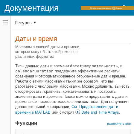
Документация
Переключатель
Ресурсы
навигационного
меню
вне
Домашняя страница документации
холста
Даты и время
MATLAB
переключатель
навигационного
Массивы значений даты и времени,
Основы языка
меню
которые могут быть отображены в
Типы данных
вне
различных форматах
холста
Категория
Типы данных даты и времени
datetime
длительность
, и
calendarDuration
поддержите эффективные расчеты,
Числовые типы
сравнения и отформатированное отображение дат и времен.
Символы и строки
Работа с этими массивами таким же образом, что вы
работаете с числовыми массивами. Можно добавить, вычесть,
Даты и время
отсортировать, сравнить, конкатенировать и построить
Категориальные массивы
значения даты и времени. Также можно представлять даты и
времена как числовые массивы или как текст. Для получения
Таблицы
дополнительной информации,
См. Представление дат и
Расписания
времени в MATLAB
или смотрят
Date and Time Arrays
.
Структуры
Функции
Массивы ячеек
развернуть все
Указатели на функции