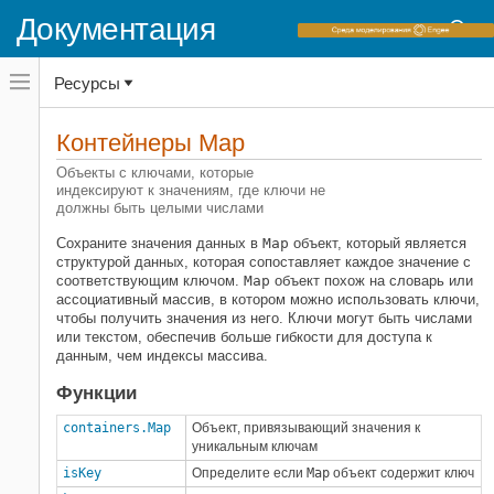
Документация
Переключатель
Ресурсы
навигационного
меню
вне
Домашняя страница документации
холста
Контейнеры Map
MATLAB
переключатель
навигационного
Объекты с ключами, которые
Основы языка
меню
индексируют к значениям, где ключи не
Типы данных
вне
должны быть целыми числами
холста
Категория
Сохраните значения данных в
Map
объект, который является
структурой данных, которая сопоставляет каждое значение с
Числовые типы
соответствующим ключом.
Map
объект похож на словарь или
Символы и строки
ассоциативный массив, в котором можно использовать ключи,
чтобы получить значения из него. Ключи могут быть числами
Даты и время
или текстом, обеспечив больше гибкости для доступа к
Категориальные массивы
данным, чем индексы массива.
Таблицы
Функции
Расписания
containers.Map
Объект, привязывающий значения к
Структуры
уникальным ключам
Массивы ячеек
isKey
Определите если
Map
объект содержит ключ
Указатели на функции