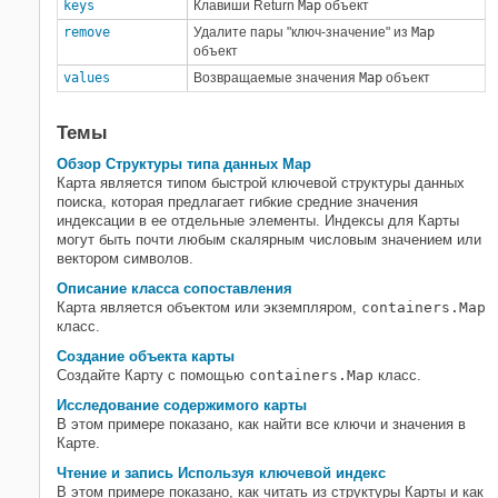
keys
Клавиши Return
Map
объект
Контейнеры Map
remove
Удалите пары "ключ-значение" из
Map
Временные ряды
объект
Идентификация типа данных
values
Возвращаемые значения
Map
объект
Преобразование типа данных
Темы
Обзор Структуры типа данных Map
Карта является типом быстрой ключевой структуры данных
поиска, которая предлагает гибкие средние значения
индексации в ее отдельные элементы. Индексы для Карты
могут быть почти любым скалярным числовым значением или
вектором символов.
Описание класса сопоставления
Карта является объектом или экземпляром,
containers.Map
класс.
Создание объекта карты
Создайте Карту с помощью
containers.Map
класс.
Исследование содержимого карты
В этом примере показано, как найти все ключи и значения в
Карте.
Чтение и запись Используя ключевой индекс
В этом примере показано, как читать из структуры Карты и как