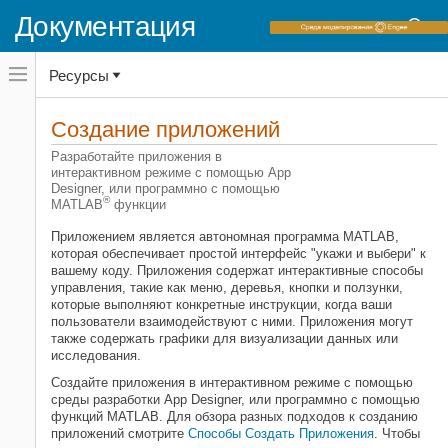
Документация
Переключатель
Ресурсы
навигационного
меню
вне
Домашняя страница документации
холста
Создание приложений
MATLAB
переключатель
навигационного
Разработайте приложения в
меню
интерактивном режиме с помощью App
Категория
вне
Designer, или программно с помощью
холста
®
Начало работы с MATLAB
MATLAB
функции
Основы языка
Приложением является автономная программа MATLAB,
Импорт и анализ данных
которая обеспечивает простой интерфейс "укажи и выбери" к
вашему коду. Приложения содержат интерактивные способы
Математика
управления, такие как меню, деревья, кнопки и ползунки,
Графика
которые выполняют конкретные инструкции, когда ваши
пользователи взаимодействуют с ними. Приложения могут
Программирование
также содержать графики для визуализации данных или
Создание приложений
исследования.
Разработайте приложения
Создайте приложения в интерактивном режиме с помощью
Используя App Designer
среды разработки App Designer, или программно с помощью
Разработайте приложения
функций MATLAB. Для обзора разных подходов к созданию
программно
приложений смотрите
Способы Создать Приложения
. Чтобы