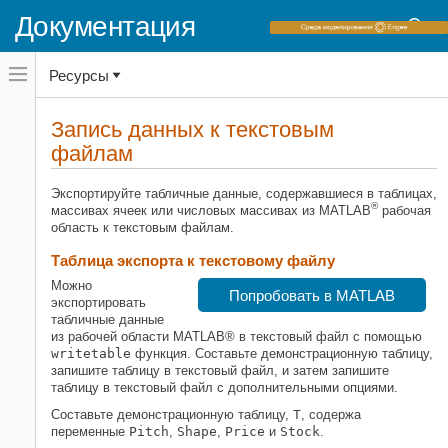
Документация
Переключатель
Ресурсы
навигационного
меню
вне
Домашняя страница документации
холста
Запись данных к текстовым
переключатель
файлам
MATLAB
навигационного
меню
Импорт и анализ данных
вне
Экспортируйте табличные данные, содержавшиеся в таблицах,
Импорт и экспорт данных
холста
®
массивах ячеек или числовых массивах из MATLAB
рабочая
Стандартные форматы файлов
область к текстовым файлам.
Текстовые файлы
Таблица экспорта к текстовому файлу
MATLAB
Можно
Попробовать в MATLAB
Импорт и анализ данных
экспортировать
табличные данные
Импорт и экспорт данных
из рабочей области MATLAB® в текстовый файл с помощью
Стандартные форматы файлов
writetable
функция. Составьте демонстрационную таблицу,
запишите таблицу в текстовый файл, и затем запишите
Запись данных к текстовым
таблицу в текстовый файл с дополнительными опциями.
файлам
Составьте демонстрационную таблицу,
T
, содержа
НА ЭТОЙ СТРАНИЦЕ
переменные
Pitch
,
Shape
,
Price
и
Stock
.
Таблица экспорта к текстовому