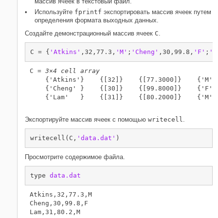
массив ячеек в текстовый файл.
Используйте
fprintf
экспортировать массив ячеек путем
определения формата выходных данных.
Создайте демонстрационный массив ячеек
C
.
C = {
'Atkins'
,32,77.3,
'M'
;
'Cheng'
,30,99.8,
'F'
;
'L
C = 
3×4 cell array
    {'Atkins'}    {[32]}    {[77.3000]}    {'M'}

    {'Cheng' }    {[30]}    {[99.8000]}    {'F'}

    {'Lam'   }    {[31]}    {[80.2000]}    {'M'}

Экспортируйте массив ячеек с помощью
writecell
.
writecell(C,
'data.dat'
)
Просмотрите содержимое файла.
type 
data.dat
Atkins,32,77.3,M

Cheng,30,99.8,F
