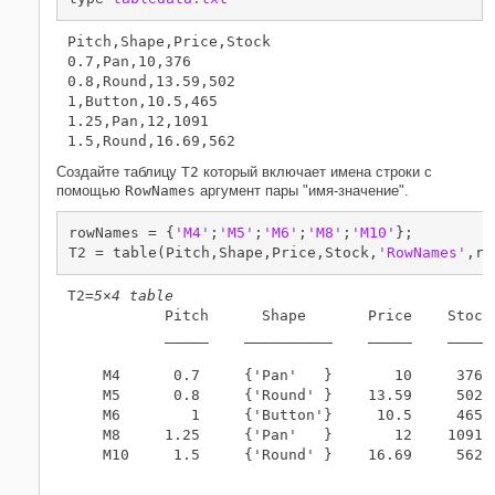
Pitch,Shape,Price,Stock

0.7,Pan,10,376

0.8,Round,13.59,502

1,Button,10.5,465

1.25,Pan,12,1091

Создайте таблицу
T2
который включает имена строки с
помощью
RowNames
аргумент пары "имя-значение".
rowNames = {
'M4'
;
'M5'
;
'M6'
;
'M8'
;
'M10'
};

T2 = table(Pitch,Shape,Price,Stock,
'RowNames'
,ro
T2=
5×4 table
           Pitch      Shape       Price    Stock

           _____    __________    _____    _____

    M4      0.7     {'Pan'   }       10     376 

    M5      0.8     {'Round' }    13.59     502 

    M6        1     {'Button'}     10.5     465 

    M8     1.25     {'Pan'   }       12    1091 

    M10     1.5     {'Round' }    16.69     562 
