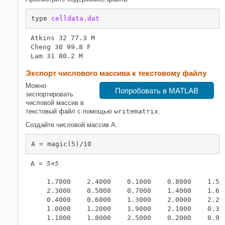
type 
celldata.dat
Atkins 32 77.3 M

Cheng 30 99.8 F

Экспорт числового массива к текстовому файлу
Можно
Попробовать в MATLAB
экспортировать
числовой массив в
текстовый файл с помощью
writematrix
.
Создайте числовой массив A.
A = magic(5)/10 
A = 
5×5
    1.7000    2.4000    0.1000    0.8000    1.500
    2.3000    0.5000    0.7000    1.4000    1.600
    0.4000    0.6000    1.3000    2.0000    2.200
    1.0000    1.2000    1.9000    2.1000    0.300
    1.1000    1.8000    2.5000    0.2000    0.900