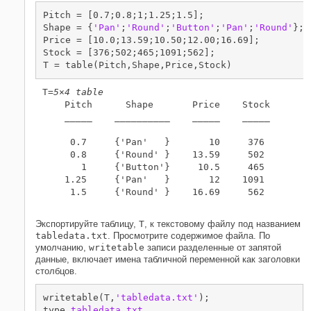
файлу
Pitch = [0.7;0.8;1;1.25;1.5];

Экспорт массива ячеек в текстовый
Shape = {
'Pan'
;
'Round'
;
'Button'
;
'Pan'
;
'Round'
};

файл
Price = [10.0;13.59;10.50;12.00;16.69];

Экспорт числового массива к
Stock = [376;502;465;1091;562];

текстовому файлу
T = table(Pitch,Shape,Price,Stock)
Смотрите также
T=
5×4 table
    Pitch      Shape       Price    Stock

    _____    __________    _____    _____

     0.7     {'Pan'   }       10     376 

     0.8     {'Round' }    13.59     502 

       1     {'Button'}     10.5     465 

    1.25     {'Pan'   }       12    1091 

     1.5     {'Round' }    16.69     562 

Экспортируйте таблицу,
T
, к текстовому файлу под названием
tabledata.txt
. Просмотрите содержимое файла. По
умолчанию,
writetable
записи разделенные от запятой
данные, включает имена табличной переменной как заголовки
столбцов.
writetable(T,
'tabledata.txt'
);

type 
tabledata.txt