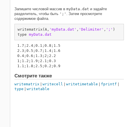
Запишите числовой массив в
myData.dat
и задайте
разделитель, чтобы быть
';'
. Затем просмотрите
содержимое файла.
writematrix(A,
'myData.dat'
,
'Delimiter'
,
';'
)  

type 
myData.dat
1.7;2.4;0.1;0.8;1.5

2.3;0.5;0.7;1.4;1.6

0.4;0.6;1.3;2;2.2

1;1.2;1.9;2.1;0.3

Смотрите также
writematrix
|
writecell
|
writetimetable
|
fprintf
|
type
|
writetable