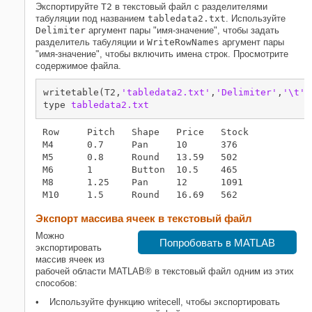
Экспортируйте
T2
в текстовый файл с разделителями
табуляции под названием
tabledata2.txt
. Используйте
Delimiter
аргумент пары "имя-значение", чтобы задать
разделитель табуляции и
WriteRowNames
аргумент пары
"имя-значение", чтобы включить имена строк. Просмотрите
содержимое файла.
writetable(T2,
'tabledata2.txt'
,
'Delimiter'
,
'\t'
,
type 
tabledata2.txt
Row	Pitch	Shape	Price	Stock

M4	0.7	Pan	10	376

M5	0.8	Round	13.59	502

M6	1	Button	10.5	465

M8	1.25	Pan	12	1091

Экспорт массива ячеек в текстовый файл
Можно
Попробовать в MATLAB
экспортировать
массив ячеек из
рабочей области MATLAB® в текстовый файл одним из этих
способов:
Используйте функцию writecell, чтобы экспортировать