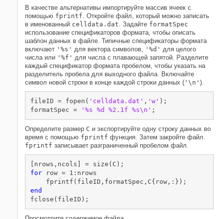
В качестве альтернативы импортируйте массив ячеек с
помощью
fprintf
. Откройте файл, который можно записать
в именованный
celldata.dat
. Задайте
formatSpec
использование спецификаторов формата, чтобы описать
шаблон данных в файле. Типичные спецификаторы формата
включают
'%s'
для вектора символов,
'%d'
для целого
числа или
'%f'
для числа с плавающей запятой. Разделите
каждый спецификатор формата пробелом, чтобы указать на
разделитель пробела для выходного файла. Включайте
символ новой строки в конце каждой строки данных (
'\n'
).
fileID = fopen(
'celldata.dat'
,
'w'
);

formatSpec = 
'%s %d %2.1f %s\n'
;
Определите размер
C
и экспортируйте одну строку данных во
время с помощью
fprintf
функция. Затем закройте файл.
fprintf
записывает разграниченный пробелом файл.
for
 row = 1:nrows

end
fclose(fileID);
Просмотрите содержимое файла.