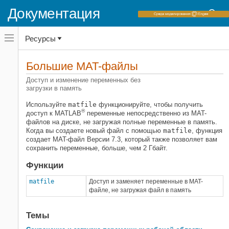
Документация
Переключатель
Ресурсы
навигационного
меню
вне
Домашняя страница документации
холста
Большие MAT-файлы
MATLAB
переключатель
навигационного
Доступ и изменение переменных без
Импорт и анализ данных
меню
загрузки в память
Большие файлы и Большие данные
вне
холста
Используйте
matfile
функционируйте, чтобы получить
®
Категория
доступ к MATLAB
переменные непосредственно из MAT-
файлов на диске, не загружая полные переменные в память.
Datastore
Когда вы создаете новый файл с помощью
matfile
, функция
"Высокие" массивы
создает MAT-файл Версии 7.3, который также позволяет вам
сохранить переменные, больше, чем 2 Гбайт.
MapReduce
Большие MAT-файлы
Функции
Файлы Parquet
matfile
Доступ и заменяет переменные в MAT-
Размещение в ОЗУ
файле, не загружая файл в память
Темы