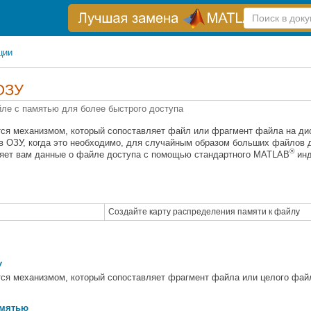
Справка
по
поиску
ции
ОЗУ
ле с памятью для более быстрого доступа
я механизмом, который сопоставляет файл или фрагмент файла на диск
 ОЗУ, когда это необходимо, для случайным образом больших файлов д
®
яет вам данные о файле доступа с помощью стандартного MATLAB
инд
Создайте карту распределения памяти к файлу
У
я механизмом, который сопоставляет фрагмент файла или целого файла
амятью