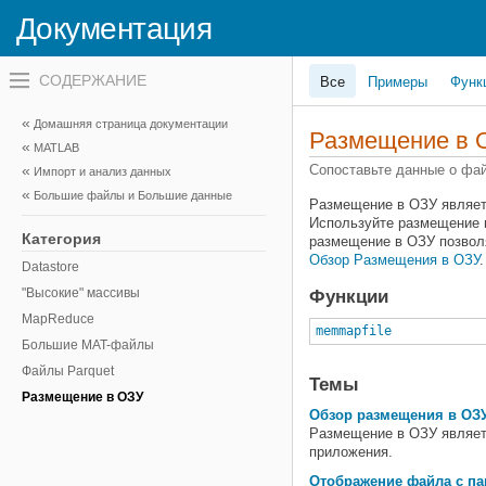
Документация
Переключатель
Все
Примеры
Функ
навигационного
меню
вне
Домашняя страница документации
холста
Размещение в 
MATLAB
переключатель
навигационного
Сопоставьте данные о фай
Импорт и анализ данных
меню
Большие файлы и Большие данные
вне
Размещение в ОЗУ являетс
холста
Используйте размещение в
Категория
размещение в ОЗУ позвол
Обзор Размещения в ОЗУ
.
Datastore
"Высокие" массивы
Функции
MapReduce
memmapfile
Большие MAT-файлы
Файлы Parquet
Темы
Размещение в ОЗУ
Обзор размещения в ОЗ
Размещение в ОЗУ являетс
приложения.
Отображение файла с п