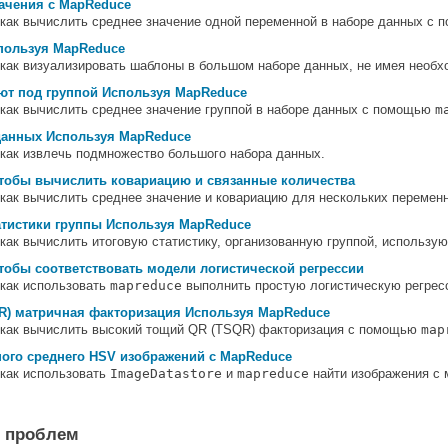
ачения с MapReduce
 как вычислить среднее значение одной переменной в наборе данных с
пользуя MapReduce
 как визуализировать шаблоны в большом наборе данных, не имея необх
ют под группой Используя MapReduce
 как вычислить среднее значение группой в наборе данных с помощью
m
данных Используя MapReduce
 как извлечь подмножество большого набора данных.
тобы вычислить ковариацию и связанные количества
, как вычислить среднее значение и ковариацию для нескольких перем
тистики группы Используя MapReduce
 как вычислить итоговую статистику, организованную группой, использ
тобы соответствовать модели логистической регрессии
 как использовать
mapreduce
выполнить простую логистическую регрес
R) матричная факторизация Используя MapReduce
, как вычислить высокий тощий QR (TSQR) факторизация с помощью
map
ого среднего HSV изображений с MapReduce
 как использовать
ImageDatastore
и
mapreduce
найти изображения с 
е проблем