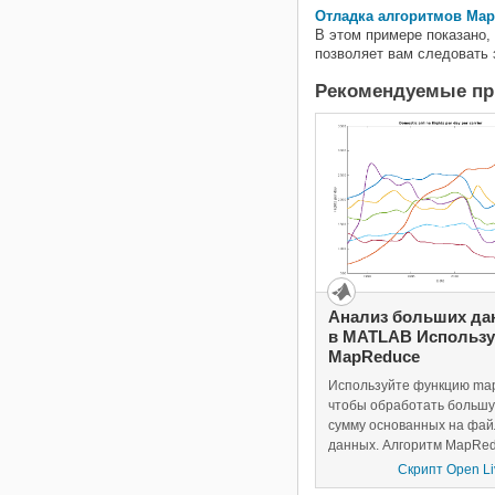
Отладка алгоритмов Ma
В этом примере показано,
позволяет вам следовать
Рекомендуемые п
Анализ больших да
в MATLAB Использ
MapReduce
Используйте функцию map
чтобы обработать больш
сумму основанных на фай
данных. Алгоритм MapRe
является оплотом многих
Скрипт Open Liv
современных "больших д