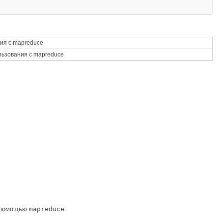
ия с mapreduce
льзования с mapreduce
с помощью
mapreduce
.