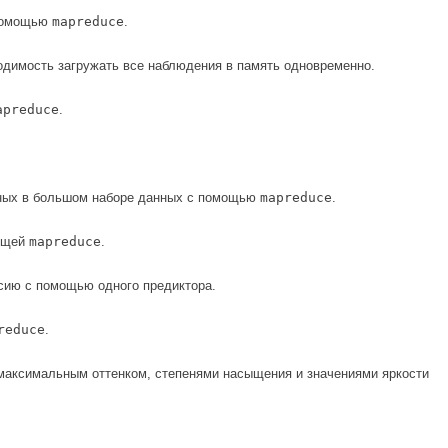
 помощью
mapreduce
.
одимость загружать все наблюдения в память одновременно.
apreduce
.
енных в большом наборе данных с помощью
mapreduce
.
ующей
mapreduce
.
сию с помощью одного предиктора.
reduce
.
максимальным оттенком, степенями насыщения и значениями яркости