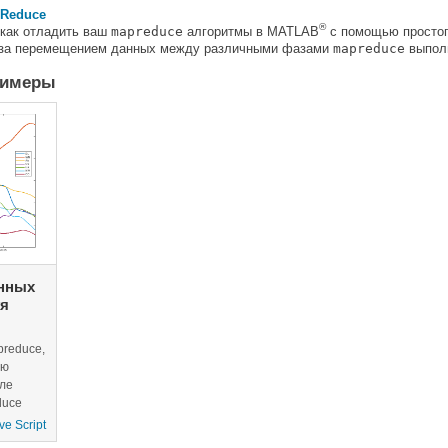
pReduce
®
 как отладить ваш
mapreduce
алгоритмы в MATLAB
с помощью простог
 за перемещением данных между различными фазами
mapreduce
выполн
римеры
нных
уя
reduce,
ую
ле
duce
e Script
анных"