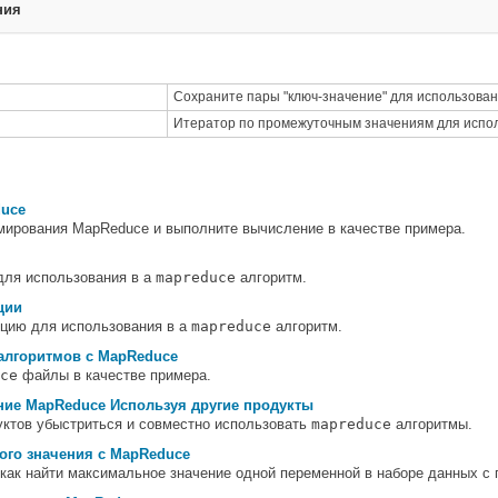
ния
Сохраните пары "ключ-значение" для использован
Итератор по промежуточным значениям для испо
duce
мирования MapReduce и выполните вычисление в качестве примера.
для использования в a
mapreduce
алгоритм.
ции
цию для использования в a
mapreduce
алгоритм.
алгоритмов с MapReduce
ce
файлы в качестве примера.
ние MapReduce Используя другие продукты
уктов убыстриться и совместно использовать
mapreduce
алгоритмы.
ого значения с MapReduce
 как найти максимальное значение одной переменной в наборе данных 