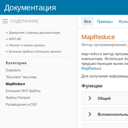
Документация
Переключатель
Все
Примеры
Функ
навигационного
меню
вне
Домашняя страница документации
холста
MapReduce
MATLAB
переключатель
навигационного
Метод программирования 
Импорт и анализ данных
меню
Большие файлы и Большие данные
вне
mapreduce
метод програм
холста
компьютера. Используя
d
Категория
предшествующее вычислен
MapReduce
.
Datastore
Для получения информаци
"Высокие" массивы
MapReduce
Функции
Большие MAT-файлы
Файлы Parquet
Общий
Размещение в ОЗУ
Вспомогательны