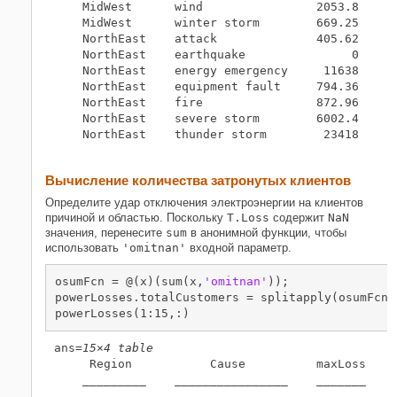
    MidWest      wind                2053.8 

    MidWest      winter storm        669.25 

    NorthEast    attack              405.62 

    NorthEast    earthquake               0 

    NorthEast    energy emergency     11638 

    NorthEast    equipment fault     794.36 

    NorthEast    fire                872.96 

    NorthEast    severe storm        6002.4 

    NorthEast    thunder storm        23418 

Вычисление количества затронутых клиентов
Определите удар отключения электроэнергии на клиентов
причиной и областью. Поскольку
T.Loss
содержит
NaN
значения, перенесите
sum
в анонимной функции, чтобы
использовать
'omitnan'
входной параметр.
osumFcn = @(x)(sum(x,
'omitnan'
));

powerLosses.totalCustomers = splitapply(osumFcn,T
powerLosses(1:15,:)
ans=
15×4 table
     Region           Cause          maxLoss    t
    _________    ________________    _______    _