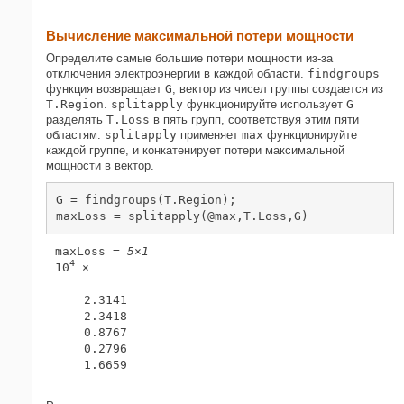
Вычисление максимальной потери мощности
Определите самые большие потери мощности из-за
отключения электроэнергии в каждой области.
findgroups
функция возвращает
G
, вектор из чисел группы создается из
T.Region
.
splitapply
функционируйте использует
G
разделять
T.Loss
в пять групп, соответствуя этим пяти
областям.
splitapply
применяет
max
функционируйте
каждой группе, и конкатенирует потери максимальной
мощности в вектор.
G = findgroups(T.Region);

maxLoss = splitapply(@max,T.Loss,G)
maxLoss = 
5×1
4
10
 ×

    2.3141

    2.3418

    0.8767

    0.2796

    1.6659
