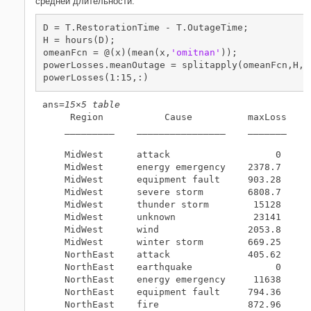
средней длительности.
D = T.RestorationTime - T.OutageTime;

H = hours(D);

omeanFcn = @(x)(mean(x,
'omitnan'
));

powerLosses.meanOutage = splitapply(omeanFcn,H,G)
powerLosses(1:15,:)
ans=
15×5 table
     Region           Cause          maxLoss    t
    _________    ________________    _______    _
    MidWest      attack                   0      
    MidWest      energy emergency    2378.7      
    MidWest      equipment fault     903.28      
    MidWest      severe storm        6808.7      
    MidWest      thunder storm        15128      
    MidWest      unknown              23141      
    MidWest      wind                2053.8      
    MidWest      winter storm        669.25      
    NorthEast    attack              405.62      
    NorthEast    earthquake               0      
    NorthEast    energy emergency     11638      
    NorthEast    equipment fault     794.36      
    NorthEast    fire                872.96      