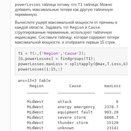
powerLosses
таблица потому что
T1
таблица. Можно
добавить максимальные потери как другую табличную
переменную.
Вычислите ущерб максимальной мощности от причины в
каждой области. Задавать тот
Region
и
Cause
сгруппированные переменные, используют табличную
индексацию. Составьте таблицу, которая содержит потери
максимальной мощности, и отобразите первые 15 строк.
T1 = T(:,{
'Region'
,
'Cause'
});

[G,powerLosses] = findgroups(T1);

powerLosses.maxLoss = splitapply(@max,T.Loss,G);

powerLosses(1:15,:)
ans=
15×3 table
     Region           Cause          maxLoss

    _________    ________________    _______

    MidWest      attack                   0 

    MidWest      energy emergency    2378.7 

    MidWest      equipment fault     903.28 

    MidWest      severe storm        6808.7 

    MidWest      thunder storm        15128 

    MidWest      unknown              23141 
