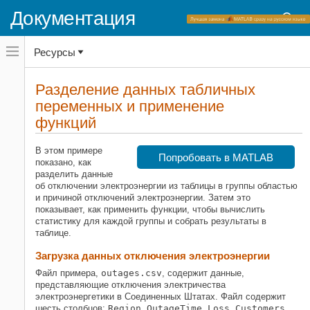
Документация
Переключатель
Ресурсы
навигационного
меню
вне
Домашняя страница документации
холста
Разделение данных табличных
переключатель
переменных и применение
MATLAB
навигационного
меню
функций
Основы языка
вне
Типы данных
холста
В этом примере
Таблицы
Попробовать в MATLAB
показано, как
разделить данные
MATLAB
об отключении электроэнергии из таблицы в группы областью
Импорт и анализ данных
и причиной отключений электроэнергии. Затем это
Предварительная обработка данных
показывает, как применить функции, чтобы вычислить
статистику для каждой группы и собрать результаты в
Разделение данных табличных
таблице.
переменных и применение функций
Загрузка данных отключения электроэнергии
НА ЭТОЙ СТРАНИЦЕ
Файл примера,
outages.csv
, содержит данные,
Загрузка данных отключения
представляющие отключения электричества
электроэнергии
электроэнергетики в Соединенных Штатах. Файл содержит
Вычисление максимальной потери
шесть столбцов:
Region
,
OutageTime
,
Loss
,
Customers
,