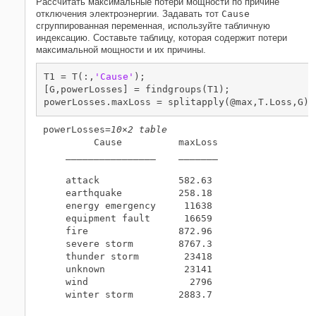
Рассчитать максимальные потери мощности по причине
отключения электроэнергии. Задавать тот
Cause
сгруппированная переменная, используйте табличную
индексацию. Составьте таблицу, которая содержит потери
максимальной мощности и их причины.
T1 = T(:,
'Cause'
);

[G,powerLosses] = findgroups(T1);

powerLosses.maxLoss = splitapply(@max,T.Loss,G)
powerLosses=
10×2 table
         Cause          maxLoss

    ________________    _______

    attack              582.63 

    earthquake          258.18 

    energy emergency     11638 

    equipment fault      16659 

    fire                872.96 

    severe storm        8767.3 

    thunder storm        23418 

    unknown              23141 

    wind                  2796 

    winter storm        2883.7 
