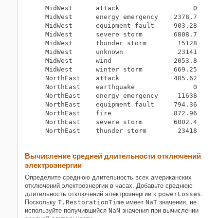
    MidWest      attack                   0      
    MidWest      energy emergency    2378.7      
    MidWest      equipment fault     903.28      
    MidWest      severe storm        6808.7      
    MidWest      thunder storm        15128      
    MidWest      unknown              23141      
    MidWest      wind                2053.8      
    MidWest      winter storm        669.25      
    NorthEast    attack              405.62      
    NorthEast    earthquake               0      
    NorthEast    energy emergency     11638      
    NorthEast    equipment fault     794.36      
    NorthEast    fire                872.96      
    NorthEast    severe storm        6002.4      
    NorthEast    thunder storm        23418      
Вычисление средней длительности отключений
электроэнергии
Определите среднюю длительность всех американских
отключений электроэнергии в часах. Добавьте среднюю
длительность отключений электроэнергии к
powerLosses
.
Поскольку
T.RestorationTime
имеет
NaT
значения, не
используйте получившийся
NaN
значения при вычислении