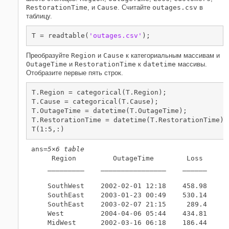
мощности
RestorationTime
, и
Cause
. Считайте
outages.csv
в
Вычисление количества затронутых
таблицу.
клиентов
Вычисление средней длительности
T = readtable(
'outages.csv'
);
отключений электроэнергии
Смотрите также
Преобразуйте
Region
и
Cause
к категориальным массивам и
OutageTime
и
RestorationTime
к
datetime
массивы.
Похожие темы
Отобразите первые пять строк.
T.Region = categorical(T.Region);

T.Cause = categorical(T.Cause);

T.OutageTime = datetime(T.OutageTime);

T.RestorationTime = datetime(T.RestorationTime);

T(1:5,:)
ans=
5×6 table
     Region         OutageTime        Loss     C
    _________    ________________    ______    _
    SouthWest    2002-02-01 12:18    458.98    1
    SouthEast    2003-01-23 00:49    530.14    2
    SouthEast    2003-02-07 21:15     289.4    1
    West         2004-04-06 05:44    434.81    3
    MidWest      2002-03-16 06:18    186.44    2