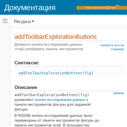
Документация
Переключатель
Ресурсы
навигационного
меню
вне
Домашняя страница документации
холста
addToolbarExplorationButtons
переключатель
MATLAB
навигационного
Добавьте кнопки исследования данных,
свернуть все на
меню
чтобы изобразить панель инструментов
Импорт и анализ данных
странице
вне
Визуальное исследование
холста
Синтаксис
addToolbarExplorationButtons
НА ЭТОЙ СТРАНИЦЕ
addToolbarExplorationButtons(fig)
Синтаксис
Описание
Описание
Примеры
пример
addToolbarExplorationButtons(
fig
)
Входные параметры
добавляют
кнопки исследования данных
к
панели инструментов фигуры для заданной
Больше о
фигуры.
Смотрите также
В R2018b кнопки исследования данных были
перемещены от панели инструментов фигуры до
панели инструментов осей. В большинстве