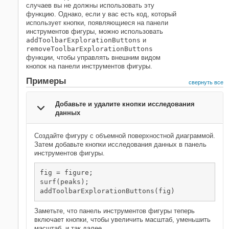
случаев вы не должны использовать эту
функцию. Однако, если у вас есть код, который
использует кнопки, появляющиеся на панели
инструментов фигуры, можно использовать
addToolbarExplorationButtons
и
removeToolbarExplorationButtons
функции, чтобы управлять внешним видом
кнопок на панели инструментов фигуры.
Примеры
свернуть все
Добавьте и удалите кнопки исследования
данных
Создайте фигуру с объемной поверхностной диаграммой.
Затем добавьте кнопки исследования данных в панель
инструментов фигуры.
fig = figure;

surf(peaks);

addToolbarExplorationButtons(fig)
Заметьте, что панель инструментов фигуры теперь
включает кнопки, чтобы увеличить масштаб, уменьшить
масштаб, и так далее.