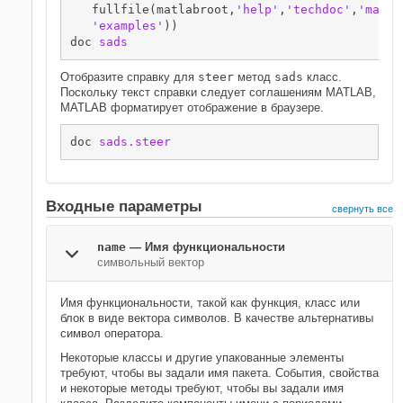
   fullfile(matlabroot,
'help'
,
'techdoc'
,
'matla
'examples'
))

doc 
sads
Отобразите справку для
steer
метод
sads
класс.
Поскольку текст справки следует соглашениям MATLAB,
MATLAB форматирует отображение в браузере.
doc 
sads.steer
Входные параметры
свернуть все
name
—
Имя функциональности
символьный вектор
Имя функциональности, такой как функция, класс или
блок в виде вектора символов. В качестве альтернативы
символ оператора.
Некоторые классы и другие упакованные элементы
требуют, чтобы вы задали имя пакета. События, свойства
и некоторые методы требуют, чтобы вы задали имя