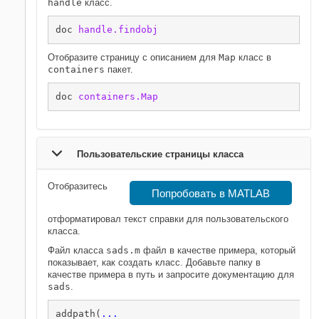
handle
класс.
doc 
handle.findobj
Отобразите страницу с описанием для
Map
класс в
containers
пакет.
doc 
containers.Map
Пользовательские страницы класса
Отобразитесь
Попробовать в MATLAB
отформатировал текст справки для пользовательского
класса.
Файл класса
sads.m
файл в качестве примера, который
показывает, как создать класс. Добавьте папку в
качестве примера в путь и запросите документацию для
sads
.
addpath(
...