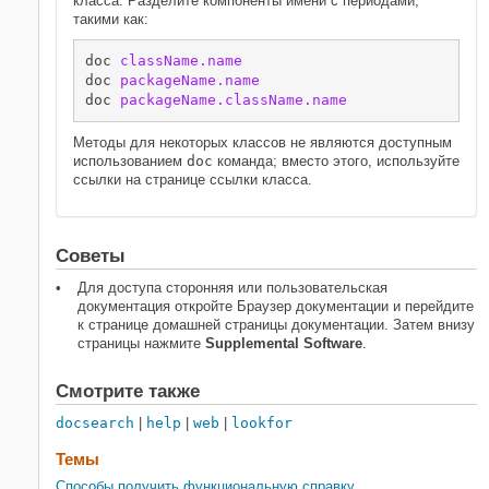
класса. Разделите компоненты имени с периодами,
такими как:
doc 
className.name
doc 
packageName.name
doc 
packageName.className.name
Методы для некоторых классов не являются доступным
использованием
doc
команда; вместо этого, используйте
ссылки на странице ссылки класса.
Советы
Для доступа сторонняя или пользовательская
документация откройте Браузер документации и перейдите
к странице домашней страницы документации. Затем внизу
страницы нажмите
Supplemental Software
.
Смотрите также
docsearch
|
help
|
web
|
lookfor
Темы
Способы получить функциональную справку