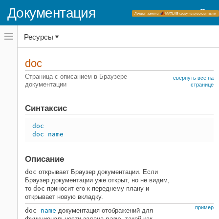
Документация
Переключатель
Ресурсы
навигационного
меню
вне
Домашняя страница документации
холста
doc
переключатель
MATLAB
навигационного
Страница с описанием в Браузере
свернуть все на
меню
документации
Среда и настройки
странице
вне
Помощь и поддержка
холста
Синтаксис
doc
НА ЭТОЙ СТРАНИЦЕ
doc
doc name
Синтаксис
Описание
Описание
Примеры
Входные параметры
doc
открывает Браузер документации. Если
Браузер документации уже открыт, но не видим,
Советы
то
doc
приносит его к переднему плану и
Смотрите также
открывает новую вкладку.
пример
doc
name
документация отображений для
функциональности задана
name
, такой как