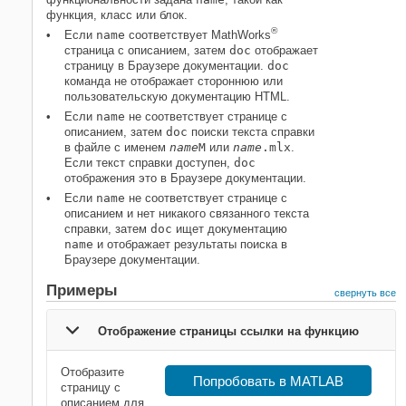
функция, класс или блок.
®
Если
name
соответствует MathWorks
страница с описанием, затем
doc
отображает
страницу в Браузере документации.
doc
команда не отображает стороннюю или
пользовательскую документацию HTML.
Если
name
не соответствует странице с
описанием, затем
doc
поиски текста справки
в файле с именем
name
M
или
name
.mlx
.
Если текст справки доступен,
doc
отображения это в Браузере документации.
Если
name
не соответствует странице с
описанием и нет никакого связанного текста
справки, затем
doc
ищет документацию
name
и отображает результаты поиска в
Браузере документации.
Примеры
свернуть все
Отображение страницы ссылки на функцию
Отобразите
Попробовать в MATLAB
страницу с
описанием для