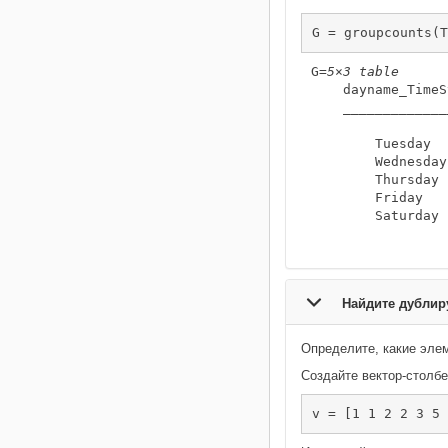
G = groupcounts(T
G=
5×3 table
    dayname_TimeS
    _____________
        Tuesday  
        Wednesday
        Thursday 
        Friday   
        Saturday 
Найдите дубли
Определите, какие элем
Создайте вектор-столбе
v = [1 1 2 2 3 5 