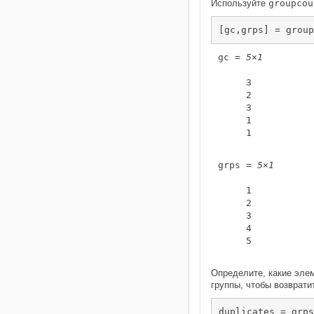
Используйте
groupcou
[gc,grps] = group
gc = 
5×1
     3

     2

     3

     1

     1

grps = 
5×1
     1

     2

     3

     4

     5

Определите, какие элем
группы, чтобы возврати
duplicates = grps