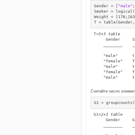
Gender = [
"male"
;
Smoker = logical(
Weight = [176;163
T = table(Gender,
T=
5×3 table
     Gender     S
    ________    _
    "male"      t
    "female"    f
    "male"      t
    "female"    f
    "male"      t
Считайте число элемент
G1 = groupcounts(
G1=
2×3 table
     Gender     G
    ________    _