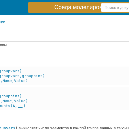
Справка
по
поиску
ции
уппы
groupvars)
groupvars,groupbins)
,Name,Value)
groupbins)
,Name,Value)
ounts(A,
)
___
oupvars
)
вычисляет число элементов в каждой группе данных в таблиц