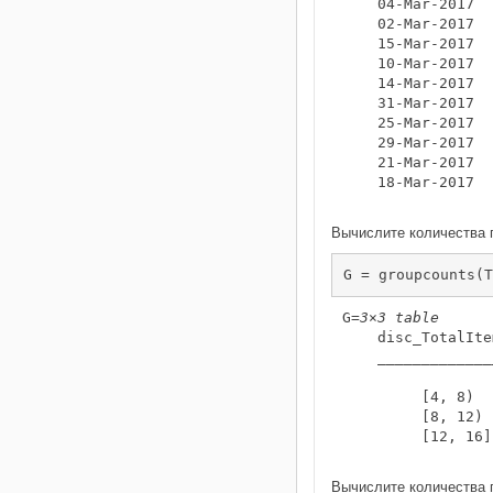
    04-Mar-2017  
    02-Mar-2017  
    15-Mar-2017  
    10-Mar-2017  
    14-Mar-2017  
    31-Mar-2017  
    25-Mar-2017  
    29-Mar-2017  
    21-Mar-2017  
    18-Mar-2017  
Вычислите количества 
G = groupcounts(T
G=
3×3 table
    disc_TotalIte
    _____________
         [4, 8)  
         [8, 12) 
         [12, 16]
Вычислите количества 