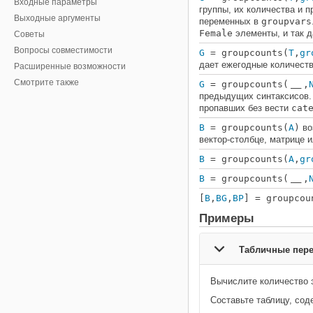
Входные параметры
группы, их количества и 
Выходные аргументы
переменных в
groupvars
Female
элементы, и так 
Советы
Вопросы совместимости
G
= groupcounts(
T
,
gr
дает ежегодные количест
Расширенные возможности
Смотрите также
G
= groupcounts(
,
___
предыдущих синтаксисов.
пропавших без вести
cat
B
= groupcounts(
A
)
во
вектор-столбце, матрице 
B
= groupcounts(
A
,
gr
B
= groupcounts(
,
___
[
B
,
BG
,
BP
] = groupcou
Примеры
Табличные пер
Вычислите количество 
Составьте таблицу, со