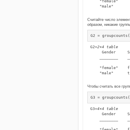
    "female"     
    "male"       
Считайте число элемен
образом, никакие груп
G2 = groupcounts(
G2=
2×4 table
     Gender     S
    ________    _
    "female"    f
    "male"      t
Чтобы считать все гру
G3 = groupcounts(
G3=
4×4 table
     Gender     S
    ________    _
    "female"    f