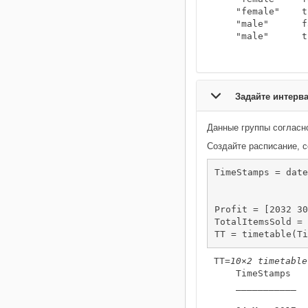
    "female"    t
    "male"      f
    "male"      t
Задайте интерв
Данные группы согласн
Создайте расписание, 
TimeStamps = date
                 
                 
Profit = [2032 30
TotalItemsSold = 
TT = timetable(Ti
TT=
10×2 timetable
    TimeStamps   
    ___________  