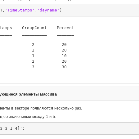
T,
'TimeStamps'
,
'dayname'
)
tamps    GroupCount    Percent

_____    __________    _______

             2           20   

             2           20   

             1           10   

             2           20   

             3           30   

рующиеся элементы массива
енты в векторе появляются несколько раз.
ц со значениями между 1 и 5.
3 3 1 4]';