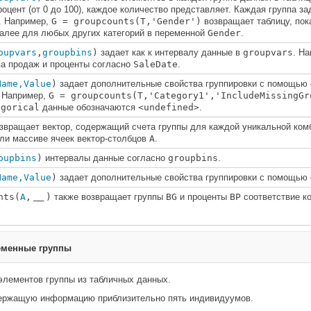
процент (от 0 до 100), каждое количество представляет. Каждая группа 
. Например,
G = groupcounts(T,'Gender')
возвращает таблицу, по
далее для любых других категорий в переменной
Gender
.
oupvars
,
groupbins
)
задает как к интервалу данные в
groupvars
. Н
ва продаж и проценты согласно
SaleDate
.
Name,Value
)
задает дополнительные свойства группировки с помощью о
 Например,
G = groupcounts(T,'Category1','IncludeMissingGr
egorical
данные обозначаются
<undefined>
.
звращает вектор, содержащий счета группы для каждой уникальной ком
или массиве ячеек вектор-столбцов
A
.
oupbins
)
интервалы данные согласно
groupbins
.
Name,Value
)
задает дополнительные свойства группировки с помощью о
nts(
A
,
)
также возвращает группы
BG
и проценты
BP
соответствие к
___
еменные группы
элементов группы из табличных данных.
держащую информацию приблизительно пять индивидуумов.