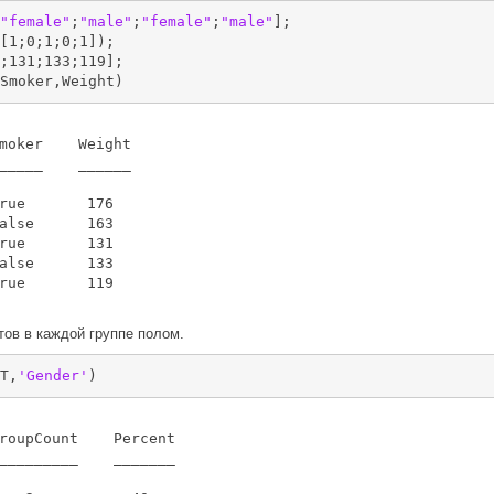
"female"
;
"male"
;
"female"
;
"male"
];

[1;0;1;0;1]);

;131;133;119];

Smoker,Weight)
moker    Weight

_____    ______

rue       176  

alse      163  

rue       131  

alse      133  

rue       119  

ов в каждой группе полом.
T,
'Gender'
)
roupCount    Percent

_________    _______
