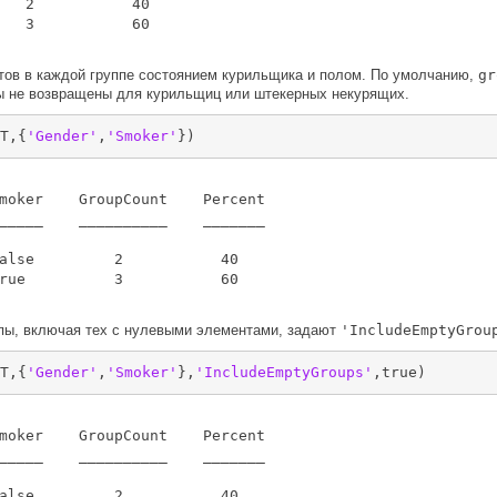
   2           40   

   3           60   

тов в каждой группе состоянием курильщика и полом. По умолчанию,
gr
пы не возвращены для курильщиц или штекерных некурящих.
T,{
'Gender'
,
'Smoker'
})
moker    GroupCount    Percent

_____    __________    _______

alse         2           40   

rue          3           60   

ппы, включая тех с нулевыми элементами, задают
'IncludeEmptyGrou
T,{
'Gender'
,
'Smoker'
},
'IncludeEmptyGroups'
,true)
moker    GroupCount    Percent

_____    __________    _______

alse         2           40   
