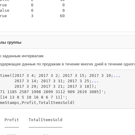
rue          0            0   

alse         0            0   

rue          3           60   

алы группы
о заданным интервалам.
содержащее данные по продажам в течение многих дней в течение одног
time([2017 3 4; 2017 3 2; 2017 3 15; 2017 3 10;
...
      2017 3 14; 2017 3 31; 2017 3 25;
...
      2017 3 29; 2017 3 21; 2017 3 18]);

71 1185 2587 1998 2899 3112 909 2619 3085]';

[14 13 8 5 10 16 8 6 7 11]';

meStamps,Profit,TotalItemsSold)
  Profit    TotalItemsSold

  ______    ______________
