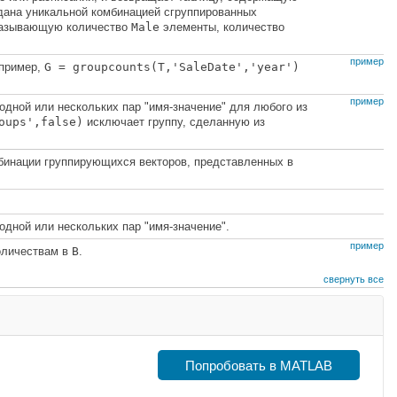
задана уникальной комбинацией сгруппированных
казывающую количество
Male
элементы, количество
пример
апример,
G = groupcounts(T,'SaleDate','year')
пример
дной или нескольких пар "имя-значение" для любого из
oups',false)
исключает группу, сделанную из
бинации группирующихся векторов, представленных в
дной или нескольких пар "имя-значение".
пример
оличествам в
B
.
свернуть все
Попробовать в MATLAB