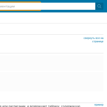
свернуть все на
странице
пример
е или расписании, и возвращает таблицу, содержащую