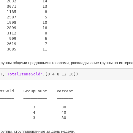
   2032           14      

   3071           13      

   1185            8      

   2587            5      

   1998           10      

   2899           16      

   3112            8      

    909            6      

   2619            7      

   3085           11      

группы общими проданными товарами, раскладывание группы на интерв
T,
'TotalItemsSold'
,[0 4 8 12 16])
msSold    GroupCount    Percent

______    __________    _______

              3           30   

              4           40   

              3           30   

группы, сгруппированные за день недели.