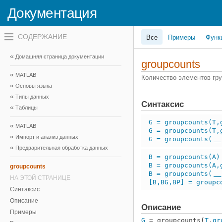
Документация
Переключатель
Все
Примеры
Функ
навигационного
меню
вне
Домашняя страница документации
холста
groupcounts
переключатель
MATLAB
навигационного
Количество элементов гр
меню
Основы языка
вне
Типы данных
холста
Синтаксис
Таблицы
G = groupcounts(T,
MATLAB
G = groupcounts(T,
Импорт и анализ данных
G = groupcounts(
___
Предварительная обработка данных
B = groupcounts(A)
B = groupcounts(A,
groupcounts
B = groupcounts(
___
НА ЭТОЙ СТРАНИЦЕ
[B,BG,BP] = groupc
Синтаксис
Описание
Описание
Примеры
G
= groupcounts(
T
,
gr