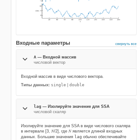
Входные параметры
свернуть все
A
—
Входной массив
числовой вектор
Входной массив в виде числового вектора.
Типы данных:
single
|
double
lag
—
Изолируйте значение для SSA
числовой скаляр
Изолируйте значение для SSA в виде числового скаляра
N
N
в интервале [3,
/2], где
является длиной входных
данных. Большие значения
lag
обычно обеспечивайте