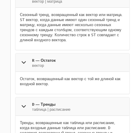
вектор | матрица
Сезонный тренд, возвращенный как вектор или матрица.
ST
вектор, когда данные имеют один сезонный тренд и
матрицу, когда данные имеют несколько сезонных
трендов с каждым столбцом, соответствующим одному
сезонному тренду. Количество строк в
ST
совпадает с
длиной входного вектора.
R
— Остаток
вектор
Остаток, возвращенный как вектор с той же длиной как
входной вектор.
D
— Тренды
таблица | расписание
Тренды, возвращенные как таблица или расписание,
когда входные данные таблица или расписание.
D
содержит долгосрочный тренд, сезонные тренды и