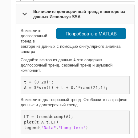
Вычислите долгосрочный тренд в векторе из
данных Используя SSA
Вычислите
Попробовать в MATLAB
долгосрочный
тренд в
векторе из данных с помощью сингулярного анализа
спектра.
Создайте вектор из данных
A
это содержит
долгосрочный тренд, сезонный тренд и шумовой
компонент.
t = (0:20)';

A = 3*sin(t) + t + 0.1*rand(21,1);
Вычислите долгосрочный тренд. Отобразите на графике
данные и долгосрочный тренд.
LT = trenddecomp(A);

plot(t,A,t,LT)

legend(
"Data"
,
"Long-term"
)