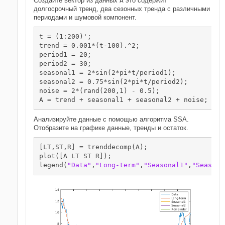
Создайте вектор из данных
A
это содержит
долгосрочный тренд, два сезонных тренда с различными
периодами и шумовой компонент.
t = (1:200)';

trend = 0.001*(t-100).^2;

period1 = 20;

period2 = 30;

seasonal1 = 2*sin(2*pi*t/period1);

seasonal2 = 0.75*sin(2*pi*t/period2);

noise = 2*(rand(200,1) - 0.5);

A = trend + seasonal1 + seasonal2 + noise;
Анализируйте данные с помощью алгоритма SSA.
Отобразите на графике данные, тренды и остаток.
[LT,ST,R] = trenddecomp(A);

plot([A LT ST R]);

legend(
"Data"
,
"Long-term"
,
"Seasonal1"
,
"Seasona