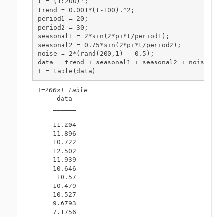
t = (1:200)';

trend = 0.001*(t-100).^2;

period1 = 20;

period2 = 30;

seasonal1 = 2*sin(2*pi*t/period1);

seasonal2 = 0.75*sin(2*pi*t/period2);

noise = 2*(rand(200,1) - 0.5);

data = trend + seasonal1 + seasonal2 + noise;

T = table(data)
T=
200×1 table
     data 

    ______

    11.204

    11.896

    10.722

    12.502

    11.939

    10.646

     10.57

    10.479

    10.527

    9.6793

    7.1756
