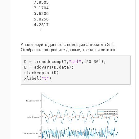
    7.9505

    7.1704

    5.6206

    5.8256

    4.2817

      ⋮

Анализируйте данные с помощью алгоритма STL.
Отобразите на графике данные, тренды и остаток.
D = trenddecomp(T,
"stl"
,[20 30]);

D = addvars(D,data);

stackedplot(D)

xlabel(
"t"
)