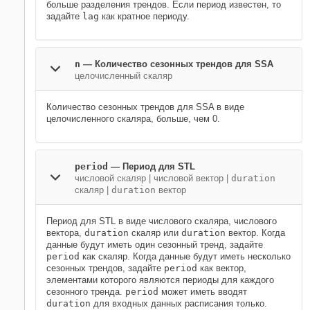
больше разделения трендов. Если период известен, то
задайте
lag
как кратное периоду.
n
—
Количество сезонных трендов для SSA
целочисленный скаляр
Количество сезонных трендов для SSA в виде
целочисленного скаляра, больше, чем 0.
period
—
Период для STL
числовой скаляр
|
числовой вектор
|
duration
скаляр
|
duration
вектор
Период для STL в виде числового скаляра, числового
вектора,
duration
скаляр или
duration
вектор. Когда
данные будут иметь один сезонный тренд, задайте
period
как скаляр. Когда данные будут иметь несколько
сезонных трендов, задайте
period
как вектор,
элементами которого являются периоды для каждого
сезонного тренда.
period
может иметь вводят
duration
для входных данных расписания только.