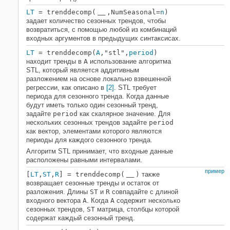
LT
= trenddecomp(
,NumSeasonal=
n
)
___
задает количество сезонных трендов, чтобы
возвратиться, с помощью любой из комбинаций
входных аргументов в предыдущих синтаксисах.
LT
= trenddecomp(
A
,"stl",
period
)
находит тренды в
A
использование алгоритма
STL, который является аддитивным
разложением на основе локально взвешенной
регрессии, как описано в
[2]
. STL требует
периода для сезонного тренда. Когда данные
будут иметь только один сезонный тренд,
задайте
period
как скалярное значение. Для
нескольких сезонных трендов задайте
period
как вектор, элементами которого являются
периоды для каждого сезонного тренда.
Алгоритм STL принимает, что входные данные
расположены равными интервалами.
пример
[
LT
,
ST
,
R
] = trenddecomp(
)
также
___
возвращает сезонные тренды и остаток от
разложения. Длины
ST
и
R
совпадайте с длиной
входного вектора
A
. Когда
A
содержит несколько
сезонных трендов,
ST
матрица, столбцы которой
содержат каждый сезонный тренд.