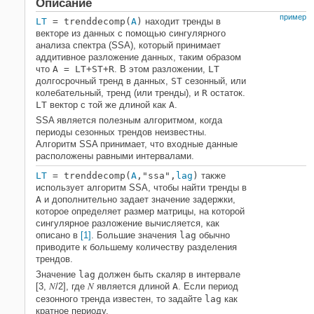
Описание
пример
LT
= trenddecomp(
A
)
находит тренды в
векторе из данных с помощью сингулярного
анализа спектра (SSA), который принимает
аддитивное разложение данных, таким образом
что
A = LT+ST+R
. В этом разложении,
LT
долгосрочный тренд в данных,
ST
сезонный, или
колебательный, тренд (или тренды), и
R
остаток.
LT
вектор с той же длиной как
A
.
SSA является полезным алгоритмом, когда
периоды сезонных трендов неизвестны.
Алгоритм SSA принимает, что входные данные
расположены равными интервалами.
LT
= trenddecomp(
A
,"ssa",
lag
)
также
использует алгоритм SSA, чтобы найти тренды в
A
и дополнительно задает значение задержки,
которое определяет размер матрицы, на которой
сингулярное разложение вычисляется, как
описано в
[1]
. Большие значения
lag
обычно
приводите к большему количеству разделения
трендов.
Значение
lag
должен быть скаляр в интервале
N
N
[3,
/2], где
является длиной
A
. Если период
сезонного тренда известен, то задайте
lag
как
кратное периоду.