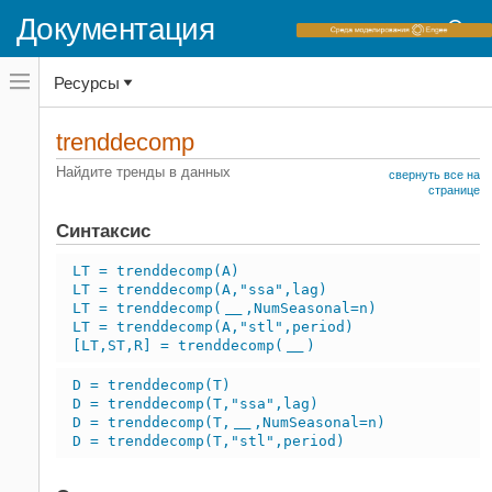
Документация
Переключатель
Ресурсы
навигационного
меню
вне
Домашняя страница документации
холста
trenddecomp
переключатель
MATLAB
навигационного
Найдите тренды в данных
свернуть все на
меню
Импорт и анализ данных
странице
вне
Предварительная обработка данных
холста
Синтаксис
trenddecomp
LT = trenddecomp(A)
НА ЭТОЙ СТРАНИЦЕ
LT = trenddecomp(A,"ssa",lag)
Синтаксис
LT = trenddecomp(
,NumSeasonal=n)
___
LT = trenddecomp(A,"stl",period)
Описание
[LT,ST,R] = trenddecomp(
)
___
Примеры
Входные параметры
D = trenddecomp(T)
D = trenddecomp(T,"ssa",lag)
Выходные аргументы
D = trenddecomp(T,
,NumSeasonal=n)
___
Ссылки
D = trenddecomp(T,"stl",period)
Смотрите также