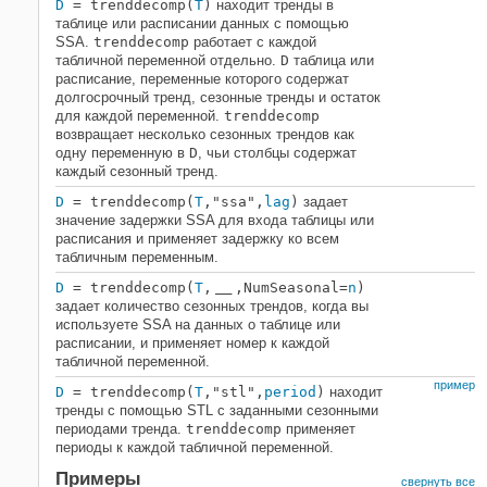
D
= trenddecomp(
T
)
находит тренды в
таблице или расписании данных с помощью
SSA.
trenddecomp
работает с каждой
табличной переменной отдельно.
D
таблица или
расписание, переменные которого содержат
долгосрочный тренд, сезонные тренды и остаток
для каждой переменной.
trenddecomp
возвращает несколько сезонных трендов как
одну переменную в
D
, чьи столбцы содержат
каждый сезонный тренд.
D
= trenddecomp(
T
,"ssa",
lag
)
задает
значение задержки SSA для входа таблицы или
расписания и применяет задержку ко всем
табличным переменным.
D
= trenddecomp(
T
,
,NumSeasonal=
n
)
___
задает количество сезонных трендов, когда вы
используете SSA на данных о таблице или
расписании, и применяет номер к каждой
табличной переменной.
пример
D
= trenddecomp(
T
,"stl",
period
)
находит
тренды с помощью STL с заданными сезонными
периодами тренда.
trenddecomp
применяет
периоды к каждой табличной переменной.
Примеры
свернуть все