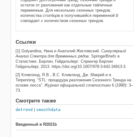
остаток от разложения как отдельные табличные
переменные. Для нескольких сезонных трендов,
количества столбцов в получившейся переменной
D
совпадает с количеством сезонных трендов.
Ссылки
[1] Golyandina, Нина и Анатолий Жиглявский.
Сингулярный
Анализ Спектра для Временных рядов
. SpringerBriefs в
Статистике. Берлин, Гейдельберг: Спрингер Берлин
Гейдельберг, 2013. https://doi.org/10.1007/978-3-642-34913-3.
[2] Кливленд, R.B., В.С. Кливленд, Дж. Макрей и я.
Terpenning. “STL: процедура разложения Сезонного Тренда на
основе лесса”.
Журнал официальной статистики
6 (1990): 3–
73.
Смотрите также
detrend
|
smoothdata
Введенный в R2021b